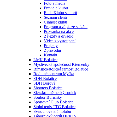
Foto a média
Pravidla klubu
Rada Klubu seniorů
Seznam členů
Činnost klubu
Program a zápis ze setkání
Pozvánka na akce
Zájezdy a divadlo
Videa z vystoupení
Projekty
Zpravodaj
Kontakt
LMK Bolatice
Myslivecká společnost Křeménky
Římskokatolická farnost Bolatice
Rodinné centrum Myška
SDH Bolatice
SDH Borová
Shooters Bolatice
Slezsko - německý spolek
Soubor Burianky
Sportovní Club Bolatice
Stolní tenis TTC Bolatice
Svaz chovatelů holubů
Tábornický oddíl ORION