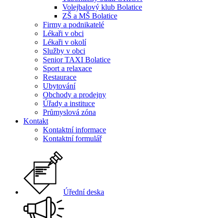
Volejbalový klub Bolatice
ZŠ a MŠ Bolatice
Firmy a podnikatelé
Lékaři v obci
Lékaři v okolí
Služby v obci
Senior TAXI Bolatice
Sport a relaxace
Restaurace
Ubytování
Obchody a prodejny
Úřady a instituce
Průmyslová zóna
Kontakt
Kontaktní informace
Kontaktní formulář
Úřední deska