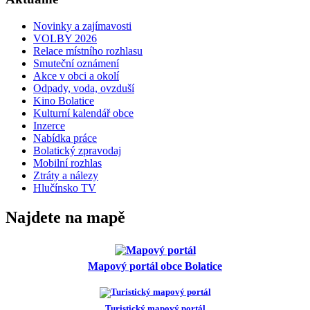
Novinky a zajímavosti
VOLBY 2026
Relace místního rozhlasu
Smuteční oznámení
Akce v obci a okolí
Odpady, voda, ovzduší
Kino Bolatice
Kulturní kalendář obce
Inzerce
Nabídka práce
Bolatický zpravodaj
Mobilní rozhlas
Ztráty a nálezy
Hlučínsko TV
Najdete na mapě
Mapový portál obce Bolatice
Turistický mapový portál