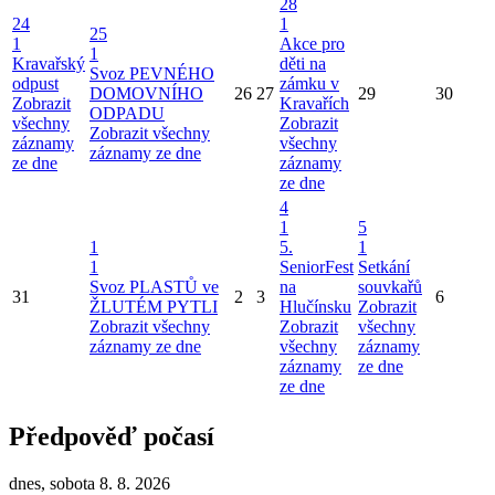
28
24
1
25
1
Akce pro
1
Kravařský
děti na
Svoz PEVNÉHO
odpust
zámku v
DOMOVNÍHO
26
27
29
30
Zobrazit
Kravařích
ODPADU
všechny
Zobrazit
Zobrazit všechny
záznamy
všechny
záznamy ze dne
ze dne
záznamy
ze dne
4
1
5
1
5.
1
1
SeniorFest
Setkání
Svoz PLASTŮ ve
na
souvkařů
31
2
3
6
ŽLUTÉM PYTLI
Hlučínsku
Zobrazit
Zobrazit všechny
Zobrazit
všechny
záznamy ze dne
všechny
záznamy
záznamy
ze dne
ze dne
Předpověď počasí
dnes, sobota 8. 8. 2026