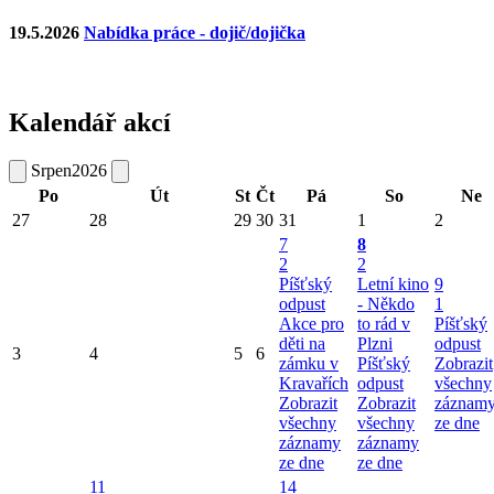
19.5.2026
Nabídka práce - dojič/dojička
Kalendář akcí
Srpen
2026
Po
Út
St
Čt
Pá
So
Ne
27
28
29
30
31
1
2
7
8
2
2
Píšťský
Letní kino
9
odpust
- Někdo
1
Akce pro
to rád v
Píšťský
děti na
Plzni
odpust
3
4
5
6
zámku v
Píšťský
Zobrazit
Kravařích
odpust
všechny
Zobrazit
Zobrazit
záznam
všechny
všechny
ze dne
záznamy
záznamy
ze dne
ze dne
11
14