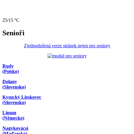
25/15 °C
Senioři
Zjednodušená verze stránek nejen pro seniory
Rudy
(Polsko)
Dolany
(Slovensko)
Kysucký Lieskovec
(Slovensko)
Linum
(Německo)
Nagykovácsi
(Maďarsko)