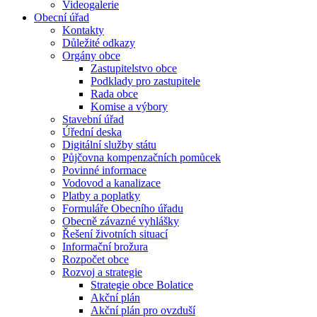
Videogalerie
Obecní úřad
Kontakty
Důležité odkazy
Orgány obce
Zastupitelstvo obce
Podklady pro zastupitele
Rada obce
Komise a výbory
Stavební úřad
Úřední deska
Digitální služby státu
Půjčovna kompenzačních pomůcek
Povinné informace
Vodovod a kanalizace
Platby a poplatky
Formuláře Obecního úřadu
Obecně závazné vyhlášky
Řešení životních situací
Informační brožura
Rozpočet obce
Rozvoj a strategie
Strategie obce Bolatice
Akční plán
Akční plán pro ovzduší