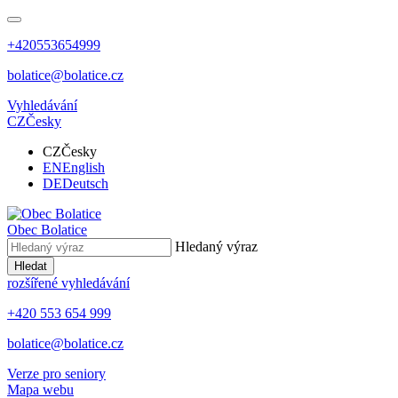
+420553654999
bolatice@bolatice.cz
Vyhledávání
CZ
Česky
CZ
Česky
EN
English
DE
Deutsch
Obec
Bolatice
Hledaný výraz
Hledat
rozšířené vyhledávání
+420 553 654 999
bolatice@bolatice.cz
Verze pro seniory
Mapa webu