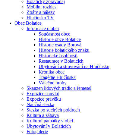
Bolatický zpravodaj
Mobilní rozhlas
Ztráty a nálezy
Hlučínsko TV
Obec Bolatice
Informace o obci
Současnost obce
Historie obce Bolatice
Historie osady Borová
Historie bolatického znaku
Historické osobnosti
Restaurace v Bolaticích
Ubytování a stravování na Hlučínsku
Kronika obce
Tragédie Hlučínska
Válečné hroby
Skanzen lidových tradic a řemesel
Expozice souvků
Expozice pravěku
Naučná stezka
Stezka po suchých poldrech
Kultura a zábava
Kulturní památky v obci
Ubytování v Bolaticích
Fotogalerie