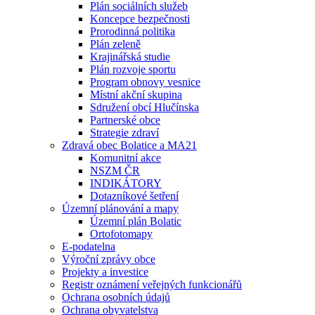
Plán sociálních služeb
Koncepce bezpečnosti
Prorodinná politika
Plán zeleně
Krajinářská studie
Plán rozvoje sportu
Program obnovy vesnice
Místní akční skupina
Sdružení obcí Hlučínska
Partnerské obce
Strategie zdraví
Zdravá obec Bolatice a MA21
Komunitní akce
NSZM ČR
INDIKÁTORY
Dotazníkové šetření
Územní plánování a mapy
Územní plán Bolatic
Ortofotomapy
E-podatelna
Výroční zprávy obce
Projekty a investice
Registr oznámení veřejných funkcionářů
Ochrana osobních údajů
Ochrana obyvatelstva