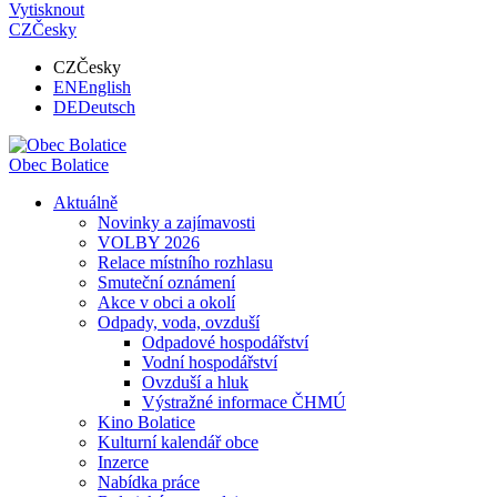
Vytisknout
CZ
Česky
CZ
Česky
EN
English
DE
Deutsch
Obec
Bolatice
Aktuálně
Novinky a zajímavosti
VOLBY 2026
Relace místního rozhlasu
Smuteční oznámení
Akce v obci a okolí
Odpady, voda, ovzduší
Odpadové hospodářství
Vodní hospodářství
Ovzduší a hluk
Výstražné informace ČHMÚ
Kino Bolatice
Kulturní kalendář obce
Inzerce
Nabídka práce