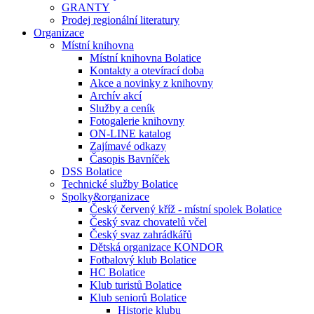
GRANTY
Prodej regionální literatury
Organizace
Místní knihovna
Místní knihovna Bolatice
Kontakty a otevírací doba
Akce a novinky z knihovny
Archív akcí
Služby a ceník
Fotogalerie knihovny
ON-LINE katalog
Zajímavé odkazy
Časopis Bavníček
DSS Bolatice
Technické služby Bolatice
Spolky&organizace
Český červený kříž - místní spolek Bolatice
Český svaz chovatelů včel
Český svaz zahrádkářů
Dětská organizace KONDOR
Fotbalový klub Bolatice
HC Bolatice
Klub turistů Bolatice
Klub seniorů Bolatice
Historie klubu