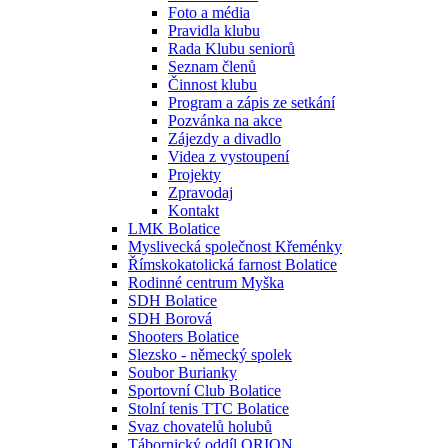
Foto a média
Pravidla klubu
Rada Klubu seniorů
Seznam členů
Činnost klubu
Program a zápis ze setkání
Pozvánka na akce
Zájezdy a divadlo
Videa z vystoupení
Projekty
Zpravodaj
Kontakt
LMK Bolatice
Myslivecká společnost Křeménky
Římskokatolická farnost Bolatice
Rodinné centrum Myška
SDH Bolatice
SDH Borová
Shooters Bolatice
Slezsko - německý spolek
Soubor Burianky
Sportovní Club Bolatice
Stolní tenis TTC Bolatice
Svaz chovatelů holubů
Tábornický oddíl ORION