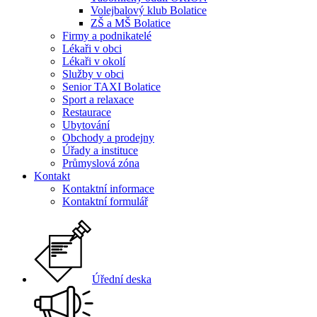
Volejbalový klub Bolatice
ZŠ a MŠ Bolatice
Firmy a podnikatelé
Lékaři v obci
Lékaři v okolí
Služby v obci
Senior TAXI Bolatice
Sport a relaxace
Restaurace
Ubytování
Obchody a prodejny
Úřady a instituce
Průmyslová zóna
Kontakt
Kontaktní informace
Kontaktní formulář
Úřední deska