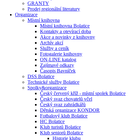
GRANTY
Prodej regionální literatury
Organizace
Místní knihovna
Místní knihovna Bolatice
Kontakty a otevírací doba
Akce a novinky z knihovny
Archív akcí
Služby a ceník
Fotogalerie knihovny
ON-LINE katalog
Zajímavé odkazy
Časopis Bavníček
DSS Bolatice
Technické služby Bolatice
Spolky&organizace
Český červený kříž - místní spolek Bolatice
Český svaz chovatelů včel
Český svaz zahrádkářů
Dětská organizace KONDOR
Fotbalový klub Bolatice
HC Bolatice
Klub turistů Bolatice
Klub seniorů Bolatice
Historie klubu