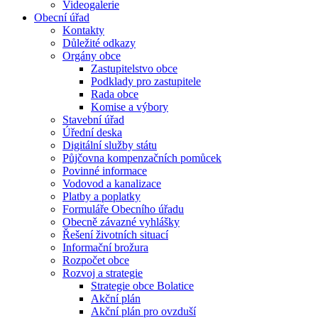
Videogalerie
Obecní úřad
Kontakty
Důležité odkazy
Orgány obce
Zastupitelstvo obce
Podklady pro zastupitele
Rada obce
Komise a výbory
Stavební úřad
Úřední deska
Digitální služby státu
Půjčovna kompenzačních pomůcek
Povinné informace
Vodovod a kanalizace
Platby a poplatky
Formuláře Obecního úřadu
Obecně závazné vyhlášky
Řešení životních situací
Informační brožura
Rozpočet obce
Rozvoj a strategie
Strategie obce Bolatice
Akční plán
Akční plán pro ovzduší