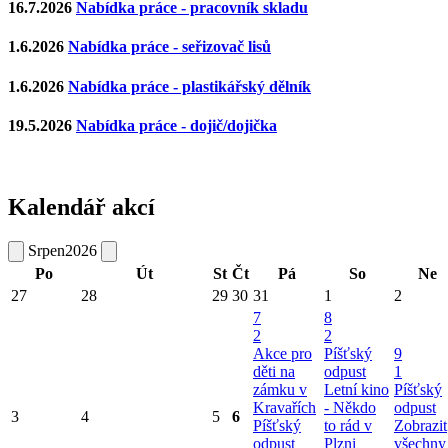
16.7.2026
Nabídka práce - pracovník skladu
1.6.2026
Nabídka práce - seřizovač lisů
1.6.2026
Nabídka práce - plastikářský dělník
19.5.2026
Nabídka práce - dojič/dojička
Kalendář akcí
Srpen
2026
Po
Út
St
Čt
Pá
So
Ne
27
28
29
30
31
1
2
7
8
2
2
Akce pro
Píšťský
9
děti na
odpust
1
zámku v
Letní kino
Píšťský
Kravařích
- Někdo
odpust
3
4
5
6
Píšťský
to rád v
Zobrazit
odpust
Plzni
všechny