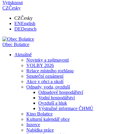
Vytisknout
CZ
Česky
CZ
Česky
EN
English
DE
Deutsch
Obec
Bolatice
Aktuálně
Novinky a zajímavosti
VOLBY 2026
Relace místního rozhlasu
Smuteční oznámení
Akce v obci a okolí
Odpady, voda, ovzduší
Odpadové hospodářství
Vodní hospodářství
Ovzduší a hluk
Výstražné informace ČHMÚ
Kino Bolatice
Kulturní kalendář obce
Inzerce
Nabídka práce