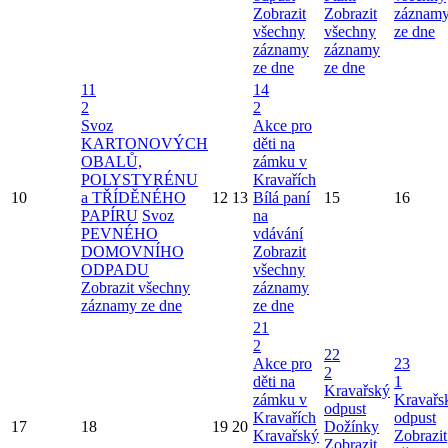
Zobrazit
Zobrazit
záznam
všechny
všechny
ze dne
záznamy
záznamy
ze dne
ze dne
11
14
2
2
Svoz
Akce pro
KARTONOVÝCH
děti na
OBALŮ,
zámku v
POLYSTYRÉNU
Kravařích
10
a TŘÍDĚNÉHO
12
13
Bílá paní
15
16
PAPÍRU
Svoz
na
PEVNÉHO
vdávání
DOMOVNÍHO
Zobrazit
ODPADU
všechny
Zobrazit všechny
záznamy
záznamy ze dne
ze dne
21
2
22
Akce pro
23
2
děti na
1
Kravařský
zámku v
Kravařs
odpust
Kravařích
odpust
17
18
19
20
Dožínky
Kravařský
Zobrazit
Zobrazit