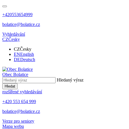
+420553654999
bolatice@bolatice.cz
Vyhledávání
CZ
Česky
CZ
Česky
EN
English
DE
Deutsch
Obec
Bolatice
Hledaný výraz
Hledat
rozšířené vyhledávání
+420 553 654 999
bolatice@bolatice.cz
Verze pro seniory
Mapa webu