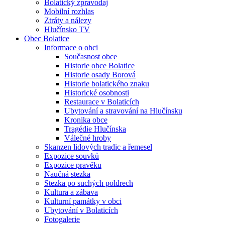
Bolatický zpravodaj
Mobilní rozhlas
Ztráty a nálezy
Hlučínsko TV
Obec Bolatice
Informace o obci
Současnost obce
Historie obce Bolatice
Historie osady Borová
Historie bolatického znaku
Historické osobnosti
Restaurace v Bolaticích
Ubytování a stravování na Hlučínsku
Kronika obce
Tragédie Hlučínska
Válečné hroby
Skanzen lidových tradic a řemesel
Expozice souvků
Expozice pravěku
Naučná stezka
Stezka po suchých poldrech
Kultura a zábava
Kulturní památky v obci
Ubytování v Bolaticích
Fotogalerie