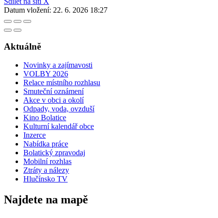
Sdílet na síti X
Datum vložení:
22. 6. 2026 18:27
Aktuálně
Novinky a zajímavosti
VOLBY 2026
Relace místního rozhlasu
Smuteční oznámení
Akce v obci a okolí
Odpady, voda, ovzduší
Kino Bolatice
Kulturní kalendář obce
Inzerce
Nabídka práce
Bolatický zpravodaj
Mobilní rozhlas
Ztráty a nálezy
Hlučínsko TV
Najdete na mapě