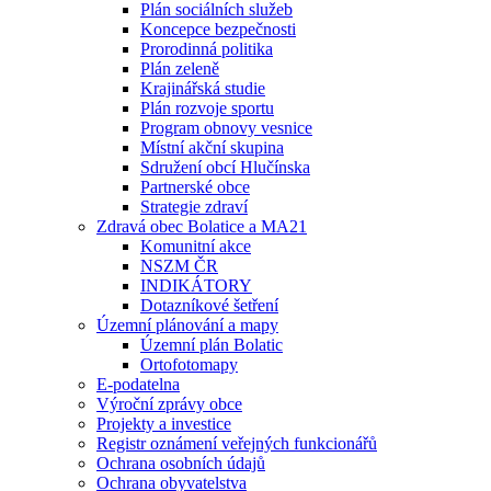
Plán sociálních služeb
Koncepce bezpečnosti
Prorodinná politika
Plán zeleně
Krajinářská studie
Plán rozvoje sportu
Program obnovy vesnice
Místní akční skupina
Sdružení obcí Hlučínska
Partnerské obce
Strategie zdraví
Zdravá obec Bolatice a MA21
Komunitní akce
NSZM ČR
INDIKÁTORY
Dotazníkové šetření
Územní plánování a mapy
Územní plán Bolatic
Ortofotomapy
E-podatelna
Výroční zprávy obce
Projekty a investice
Registr oznámení veřejných funkcionářů
Ochrana osobních údajů
Ochrana obyvatelstva