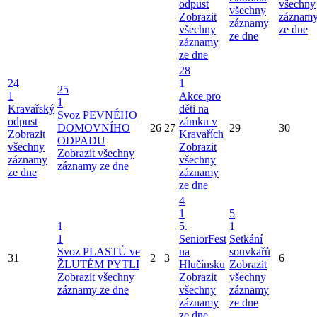
odpust
všechny
všechny
Zobrazit
záznam
záznamy
všechny
ze dne
ze dne
záznamy
ze dne
28
24
1
25
1
Akce pro
1
Kravařský
děti na
Svoz PEVNÉHO
odpust
zámku v
DOMOVNÍHO
26
27
29
30
Zobrazit
Kravařích
ODPADU
všechny
Zobrazit
Zobrazit všechny
záznamy
všechny
záznamy ze dne
ze dne
záznamy
ze dne
4
1
5
1
5.
1
1
SeniorFest
Setkání
Svoz PLASTŮ ve
na
souvkařů
31
2
3
6
ŽLUTÉM PYTLI
Hlučínsku
Zobrazit
Zobrazit všechny
Zobrazit
všechny
záznamy ze dne
všechny
záznamy
záznamy
ze dne
ze dne