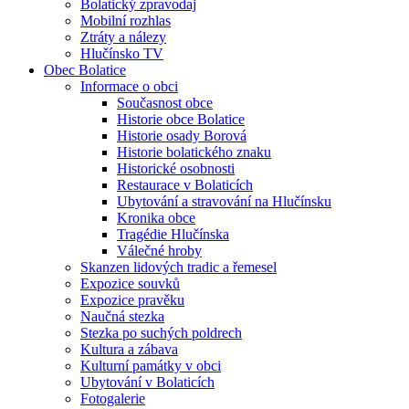
Bolatický zpravodaj
Mobilní rozhlas
Ztráty a nálezy
Hlučínsko TV
Obec Bolatice
Informace o obci
Současnost obce
Historie obce Bolatice
Historie osady Borová
Historie bolatického znaku
Historické osobnosti
Restaurace v Bolaticích
Ubytování a stravování na Hlučínsku
Kronika obce
Tragédie Hlučínska
Válečné hroby
Skanzen lidových tradic a řemesel
Expozice souvků
Expozice pravěku
Naučná stezka
Stezka po suchých poldrech
Kultura a zábava
Kulturní památky v obci
Ubytování v Bolaticích
Fotogalerie