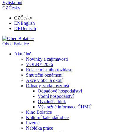
Vytisknout
CZ
Česky
CZ
Česky
EN
English
DE
Deutsch
Obec
Bolatice
Aktuálně
Novinky a zajímavosti
VOLBY 2026
Relace místního rozhlasu
Smuteční oznámení
Akce v obci a okolí
Odpady, voda, ovzduší
Odpadové hospodářství
Vodní hospodářství
Ovzduší a hluk
Výstražné informace ČHMÚ
Kino Bolatice
Kulturní kalendář obce
Inzerce
Nabídka práce