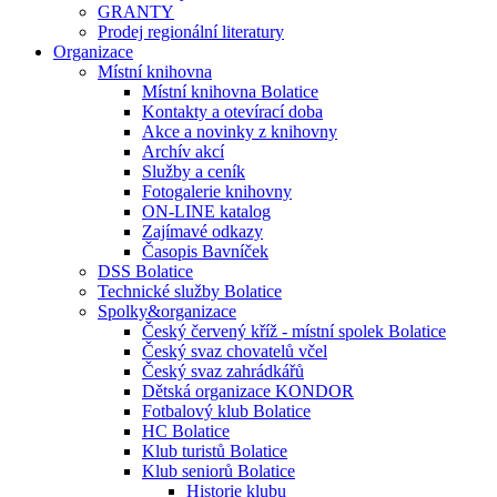
GRANTY
Prodej regionální literatury
Organizace
Místní knihovna
Místní knihovna Bolatice
Kontakty a otevírací doba
Akce a novinky z knihovny
Archív akcí
Služby a ceník
Fotogalerie knihovny
ON-LINE katalog
Zajímavé odkazy
Časopis Bavníček
DSS Bolatice
Technické služby Bolatice
Spolky&organizace
Český červený kříž - místní spolek Bolatice
Český svaz chovatelů včel
Český svaz zahrádkářů
Dětská organizace KONDOR
Fotbalový klub Bolatice
HC Bolatice
Klub turistů Bolatice
Klub seniorů Bolatice
Historie klubu