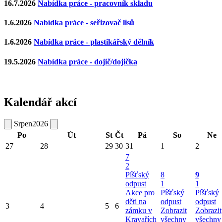
16.7.2026
Nabídka práce - pracovník skladu
1.6.2026
Nabídka práce - seřizovač lisů
1.6.2026
Nabídka práce - plastikářský dělník
19.5.2026
Nabídka práce - dojič/dojička
Kalendář akcí
Srpen
2026
Po
Út
St
Čt
Pá
So
Ne
27
28
29
30
31
1
2
7
2
Píšťský
8
9
odpust
1
1
Akce pro
Píšťský
Píšťský
děti na
odpust
odpust
3
4
5
6
zámku v
Zobrazit
Zobrazit
Kravařích
všechny
všechny