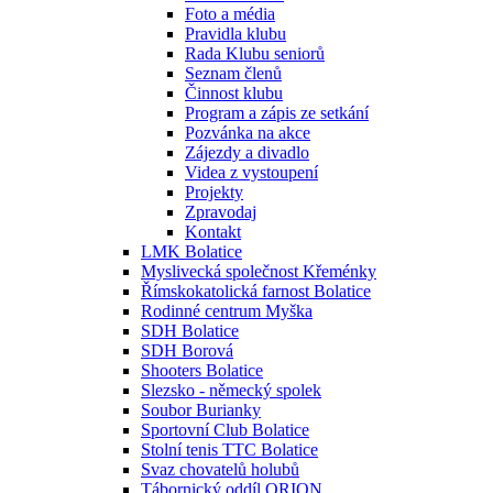
Foto a média
Pravidla klubu
Rada Klubu seniorů
Seznam členů
Činnost klubu
Program a zápis ze setkání
Pozvánka na akce
Zájezdy a divadlo
Videa z vystoupení
Projekty
Zpravodaj
Kontakt
LMK Bolatice
Myslivecká společnost Křeménky
Římskokatolická farnost Bolatice
Rodinné centrum Myška
SDH Bolatice
SDH Borová
Shooters Bolatice
Slezsko - německý spolek
Soubor Burianky
Sportovní Club Bolatice
Stolní tenis TTC Bolatice
Svaz chovatelů holubů
Tábornický oddíl ORION