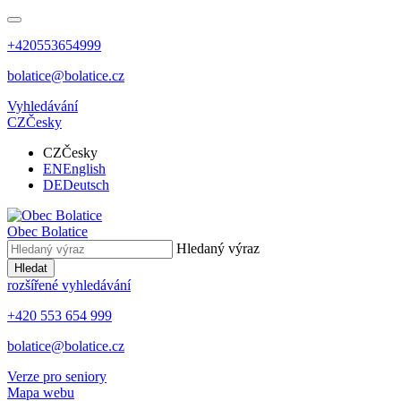
+420553654999
bolatice@bolatice.cz
Vyhledávání
CZ
Česky
CZ
Česky
EN
English
DE
Deutsch
Obec
Bolatice
Hledaný výraz
Hledat
rozšířené vyhledávání
+420 553 654 999
bolatice@bolatice.cz
Verze pro seniory
Mapa webu