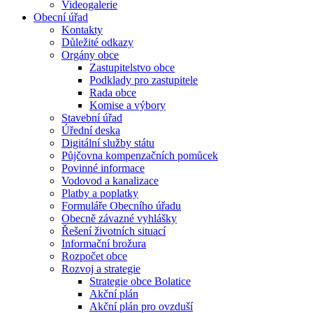
Videogalerie
Obecní úřad
Kontakty
Důležité odkazy
Orgány obce
Zastupitelstvo obce
Podklady pro zastupitele
Rada obce
Komise a výbory
Stavební úřad
Úřední deska
Digitální služby státu
Půjčovna kompenzačních pomůcek
Povinné informace
Vodovod a kanalizace
Platby a poplatky
Formuláře Obecního úřadu
Obecně závazné vyhlášky
Řešení životních situací
Informační brožura
Rozpočet obce
Rozvoj a strategie
Strategie obce Bolatice
Akční plán
Akční plán pro ovzduší