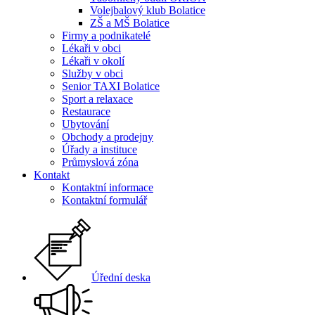
Volejbalový klub Bolatice
ZŠ a MŠ Bolatice
Firmy a podnikatelé
Lékaři v obci
Lékaři v okolí
Služby v obci
Senior TAXI Bolatice
Sport a relaxace
Restaurace
Ubytování
Obchody a prodejny
Úřady a instituce
Průmyslová zóna
Kontakt
Kontaktní informace
Kontaktní formulář
Úřední deska