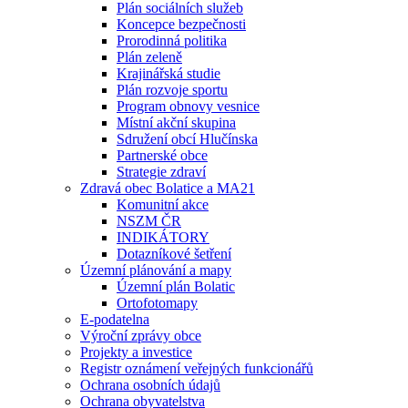
Plán sociálních služeb
Koncepce bezpečnosti
Prorodinná politika
Plán zeleně
Krajinářská studie
Plán rozvoje sportu
Program obnovy vesnice
Místní akční skupina
Sdružení obcí Hlučínska
Partnerské obce
Strategie zdraví
Zdravá obec Bolatice a MA21
Komunitní akce
NSZM ČR
INDIKÁTORY
Dotazníkové šetření
Územní plánování a mapy
Územní plán Bolatic
Ortofotomapy
E-podatelna
Výroční zprávy obce
Projekty a investice
Registr oznámení veřejných funkcionářů
Ochrana osobních údajů
Ochrana obyvatelstva