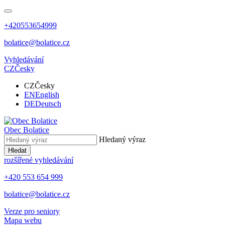
+420553654999
bolatice@bolatice.cz
Vyhledávání
CZ
Česky
CZ
Česky
EN
English
DE
Deutsch
Obec
Bolatice
Hledaný výraz
Hledat
rozšířené vyhledávání
+420 553 654 999
bolatice@bolatice.cz
Verze pro seniory
Mapa webu