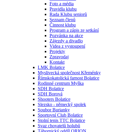
Foto a média
Pravidla klubu
Rada Klubu seniorů
Seznam členů
Činnost klubu
Program a zápis ze setkání
Pozvánka na akce
Zájezdy a divadlo
Videa z vystoupení
Projekty
Zpravodaj
Kontakt
LMK Bolatice
Myslivecká společnost Křeménky
Římskokatolická farnost Bolatice
Rodinné centrum Myška
SDH Bolatice
SDH Borová
Shooters Bolatice
Slezsko - německý spolek
Soubor Burianky
Sportovní Club Bolatice
Stolní tenis TTC Bolatice
Svaz chovatelů holubů
Tábornický oddíl ORION