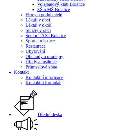
Volejbalový klub Bolatice
ZŠ a MŠ Bolatice
Firmy a podnikatelé
Lékaři v obci
Lékaři v okolí
Služby v obci
Senior TAXI Bolatice
Sport a relaxace
Restaurace
Ubytování
Obchody a prodejny
Úřady a instituce
Průmyslová zóna
Kontakt
Kontaktní informace
Kontaktní formulář
Úřední deska