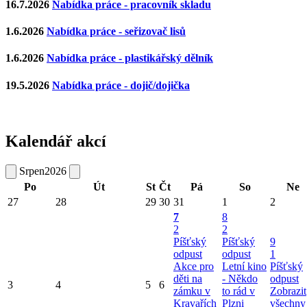
16.7.2026
Nabídka práce - pracovník skladu
1.6.2026
Nabídka práce - seřizovač lisů
1.6.2026
Nabídka práce - plastikářský dělník
19.5.2026
Nabídka práce - dojič/dojička
Kalendář akcí
Srpen
2026
Po
Út
St
Čt
Pá
So
Ne
27
28
29
30
31
1
2
7
8
2
2
Píšťský
Píšťský
9
odpust
odpust
1
Akce pro
Letní kino
Píšťský
děti na
- Někdo
odpust
3
4
5
6
zámku v
to rád v
Zobrazit
Kravařích
Plzni
všechny