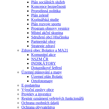
Plán sociálních služeb
Koncepce bezpečnosti
Prorodinná politika
Plán zeleně
Krajinářská studie
Plán rozvoje sportu
Program obnovy vesnice
Místní akční skupina
Sdružení obcí Hlučínska
Partnerské obce
Strategie zdraví
Zdravá obec Bolatice a MA21
Komunitní akce
NSZM ČR
INDIKÁTORY
Dotazníkové šetření
Územní plánování a mapy
Územní plán Bolatic
Ortofotomapy
E-podatelna
Výroční zprávy obce
Projekty a investice
Registr oznámení veřejných funkcionářů
Ochrana osobních údajů
Ochrana obyvatelstva