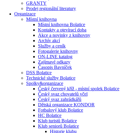
GRANTY
Prodej regionální literatury
Organizace
Místní knihovna
Místní knihovna Bolatice
Kontakty a otevírací doba
Akce a novinky z knihovny
Archív akcí
Služby a ceník
Fotogalerie knihovny
ON-LINE katalog
Zajímavé odkazy
Časopis Bavníček
DSS Bolatice
Technické služby Bolatice
Spolky&organizace
Český červený kříž - místní spolek Bolatice
Český svaz chovatelů včel
Český svaz zahrádkářů
Dětská organizace KONDOR
Fotbalový klub Bolatice
HC Bolatice
Klub turistů Bolatice
Klub seniorů Bolatice
Historie klubu