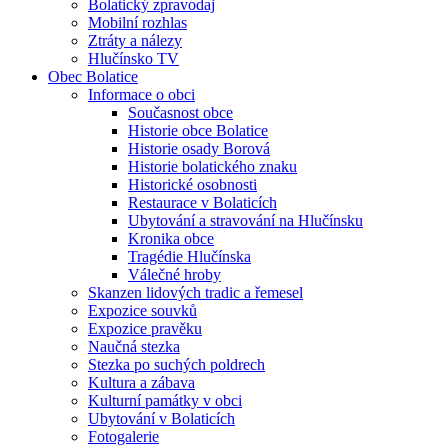
Bolatický zpravodaj
Mobilní rozhlas
Ztráty a nálezy
Hlučínsko TV
Obec Bolatice
Informace o obci
Současnost obce
Historie obce Bolatice
Historie osady Borová
Historie bolatického znaku
Historické osobnosti
Restaurace v Bolaticích
Ubytování a stravování na Hlučínsku
Kronika obce
Tragédie Hlučínska
Válečné hroby
Skanzen lidových tradic a řemesel
Expozice souvků
Expozice pravěku
Naučná stezka
Stezka po suchých poldrech
Kultura a zábava
Kulturní památky v obci
Ubytování v Bolaticích
Fotogalerie