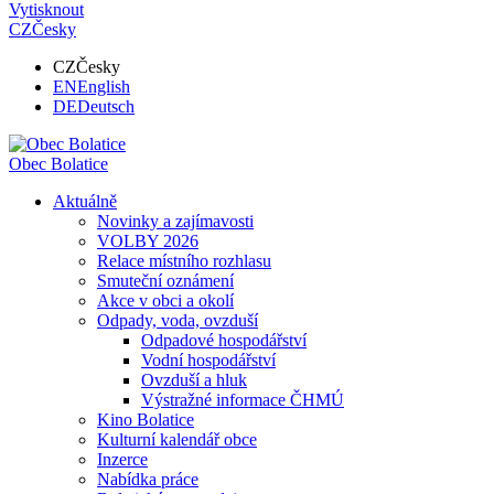
Vytisknout
CZ
Česky
CZ
Česky
EN
English
DE
Deutsch
Obec
Bolatice
Aktuálně
Novinky a zajímavosti
VOLBY 2026
Relace místního rozhlasu
Smuteční oznámení
Akce v obci a okolí
Odpady, voda, ovzduší
Odpadové hospodářství
Vodní hospodářství
Ovzduší a hluk
Výstražné informace ČHMÚ
Kino Bolatice
Kulturní kalendář obce
Inzerce
Nabídka práce