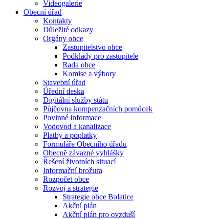
Videogalerie
Obecní úřad
Kontakty
Důležité odkazy
Orgány obce
Zastupitelstvo obce
Podklady pro zastupitele
Rada obce
Komise a výbory
Stavební úřad
Úřední deska
Digitální služby státu
Půjčovna kompenzačních pomůcek
Povinné informace
Vodovod a kanalizace
Platby a poplatky
Formuláře Obecního úřadu
Obecně závazné vyhlášky
Řešení životních situací
Informační brožura
Rozpočet obce
Rozvoj a strategie
Strategie obce Bolatice
Akční plán
Akční plán pro ovzduší