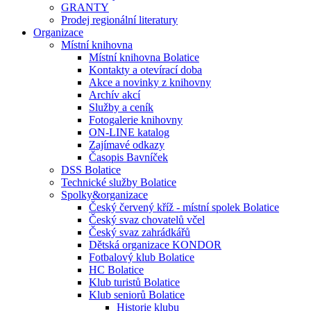
GRANTY
Prodej regionální literatury
Organizace
Místní knihovna
Místní knihovna Bolatice
Kontakty a otevírací doba
Akce a novinky z knihovny
Archív akcí
Služby a ceník
Fotogalerie knihovny
ON-LINE katalog
Zajímavé odkazy
Časopis Bavníček
DSS Bolatice
Technické služby Bolatice
Spolky&organizace
Český červený kříž - místní spolek Bolatice
Český svaz chovatelů včel
Český svaz zahrádkářů
Dětská organizace KONDOR
Fotbalový klub Bolatice
HC Bolatice
Klub turistů Bolatice
Klub seniorů Bolatice
Historie klubu