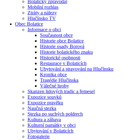
Bolatický zpravodaj
Mobilní rozhlas
Ztráty a nálezy
Hlučínsko TV
Obec Bolatice
Informace o obci
Současnost obce
Historie obce Bolatice
Historie osady Borová
Historie bolatického znaku
Historické osobnosti
Restaurace v Bolaticích
Ubytování a stravování na Hlučínsku
Kronika obce
Tragédie Hlučínska
Válečné hroby
Skanzen lidových tradic a řemesel
Expozice souvků
Expozice pravěku
Naučná stezka
Stezka po suchých poldrech
Kultura a zábava
Kulturní památky v obci
Ubytování v Bolaticích
Fotogalerie