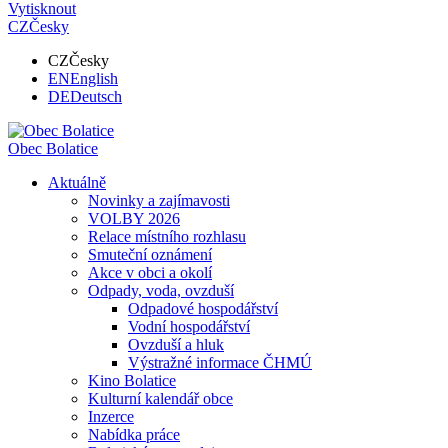
Vytisknout
CZ
Česky
CZ
Česky
EN
English
DE
Deutsch
Obec
Bolatice
Aktuálně
Novinky a zajímavosti
VOLBY 2026
Relace místního rozhlasu
Smuteční oznámení
Akce v obci a okolí
Odpady, voda, ovzduší
Odpadové hospodářství
Vodní hospodářství
Ovzduší a hluk
Výstražné informace ČHMÚ
Kino Bolatice
Kulturní kalendář obce
Inzerce
Nabídka práce