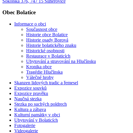
Sokolská 376, 747 15 Šilheřovice
Obec Bolatice
Informace o obci
Současnost obce
Historie obce Bolatice
Historie osady Borová
Historie bolatického znaku
Historické osobnosti
Restaurace v Bolaticích
Ubytování a stravování na Hlučínsku
Kronika obce
Tragédie Hlučínska
Válečné hroby
Skanzen lidových tradic a řemesel
Expozice souvků
Expozice pravěku
Naučná stezka
Stezka po suchých poldrech
Kultura a zábava
Kulturní památky v obci
Ubytování v Bolaticích
Fotogalerie
Videogalerie