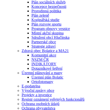
Plán sociálních služeb
Koncepce bezpečnosti
Prorodinná politika
Plán zeleně
Krajinářská studie
Plán rozvoje sportu
Program obnovy vesnice
Místní akční skupina
Sdružení obcí Hlučínska
Partnerské obce
Strategie zdraví
Zdravá obec Bolatice a MA21
Komunitní akce
NSZM ČR
INDIKÁTORY
Dotazníkové šetření
Územní plánování a mapy
Územní plán Bolatic
Ortofotomapy
E-podatelna
Výroční zprávy obce
Projekty a investice
Registr oznámení veřejných funkcionářů
Ochrana osobních údajů
Ochrana obyvatelstva