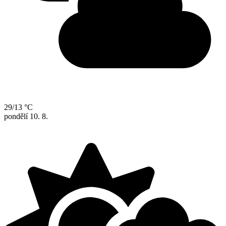
29/13 °C
pondělí
10. 8.