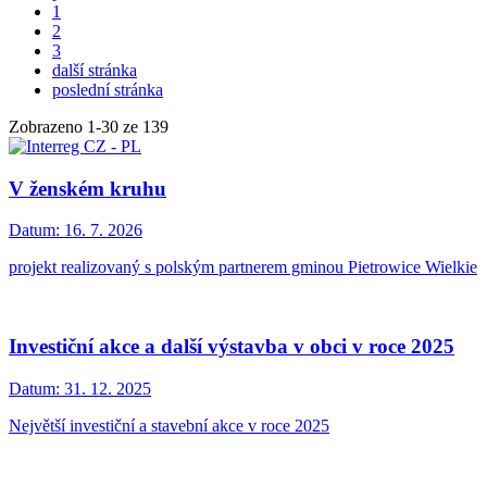
1
2
3
další stránka
poslední stránka
Zobrazeno
1
-
30
ze 139
V ženském kruhu
Datum:
16. 7. 2026
projekt realizovaný s polským partnerem gminou Pietrowice Wielkie
Investiční akce a další výstavba v obci v roce 2025
Datum:
31. 12. 2025
Největší investiční a stavební akce v roce 2025