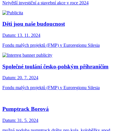
Největší investiční a stavební akce v roce 2024
Děti jsou naše budoucnost
Datum:
13. 11. 2024
Fondu malých projektů (FMP) v Euroregionu Silesia
Společné toulání česko-polským příhraničím
Datum:
20. 7. 2024
Fondu malých projektů (FMP) v Euroregionu Silesia
Pumptrack Borová
Datum:
31. 5. 2024
možná podoba pumptrack dráhy pro kola, koloběžky apod.