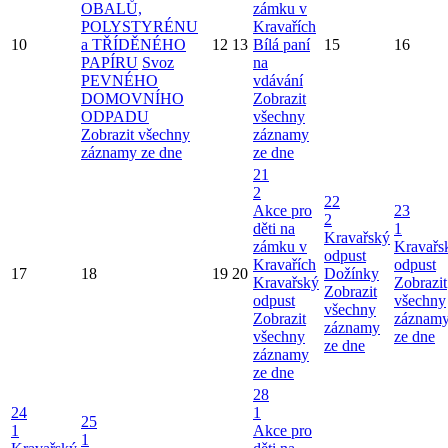
OBALŮ,
zámku v
POLYSTYRÉNU
Kravařích
10
a TŘÍDĚNÉHO
12
13
Bílá paní
15
16
PAPÍRU
Svoz
na
PEVNÉHO
vdávání
DOMOVNÍHO
Zobrazit
ODPADU
všechny
Zobrazit všechny
záznamy
záznamy ze dne
ze dne
21
2
22
Akce pro
23
2
děti na
1
Kravařský
zámku v
Kravařs
odpust
Kravařích
odpust
17
18
19
20
Dožínky
Kravařský
Zobrazit
Zobrazit
odpust
všechny
všechny
Zobrazit
záznam
záznamy
všechny
ze dne
ze dne
záznamy
ze dne
28
24
1
25
1
Akce pro
1