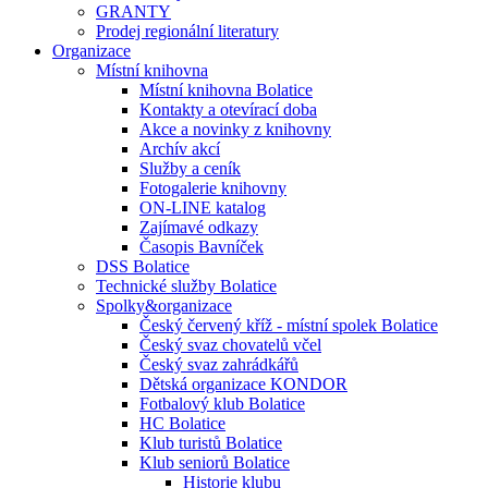
GRANTY
Prodej regionální literatury
Organizace
Místní knihovna
Místní knihovna Bolatice
Kontakty a otevírací doba
Akce a novinky z knihovny
Archív akcí
Služby a ceník
Fotogalerie knihovny
ON-LINE katalog
Zajímavé odkazy
Časopis Bavníček
DSS Bolatice
Technické služby Bolatice
Spolky&organizace
Český červený kříž - místní spolek Bolatice
Český svaz chovatelů včel
Český svaz zahrádkářů
Dětská organizace KONDOR
Fotbalový klub Bolatice
HC Bolatice
Klub turistů Bolatice
Klub seniorů Bolatice
Historie klubu