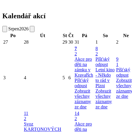
Kalendář akcí
Srpen
2026
Po
Út
St
Čt
Pá
So
Ne
27
28
29
30
31
1
2
7
8
2
2
Akce pro
Píšťský
9
děti na
odpust
1
zámku v
Letní kino
Píšťský
Kravařích
- Někdo
odpust
3
4
5
6
Píšťský
to rád v
Zobrazit
odpust
Plzni
všechny
Zobrazit
Zobrazit
záznam
všechny
všechny
ze dne
záznamy
záznamy
ze dne
ze dne
11
14
2
2
Svoz
Akce pro
KARTONOVÝCH
děti na