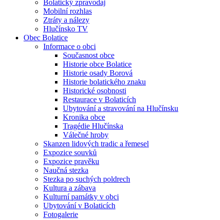
Bolatický zpravodaj
Mobilní rozhlas
Ztráty a nálezy
Hlučínsko TV
Obec Bolatice
Informace o obci
Současnost obce
Historie obce Bolatice
Historie osady Borová
Historie bolatického znaku
Historické osobnosti
Restaurace v Bolaticích
Ubytování a stravování na Hlučínsku
Kronika obce
Tragédie Hlučínska
Válečné hroby
Skanzen lidových tradic a řemesel
Expozice souvků
Expozice pravěku
Naučná stezka
Stezka po suchých poldrech
Kultura a zábava
Kulturní památky v obci
Ubytování v Bolaticích
Fotogalerie