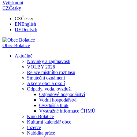
Vytisknout
CZ
Česky
CZ
Česky
EN
English
DE
Deutsch
Obec
Bolatice
Aktuálně
Novinky a zajímavosti
VOLBY 2026
Relace místního rozhlasu
Smuteční oznámení
Akce v obci a okolí
Odpady, voda, ovzduší
Odpadové hospodářství
Vodní hospodářství
Ovzduší a hluk
Výstražné informace ČHMÚ
Kino Bolatice
Kulturní kalendář obce
Inzerce
Nabídka práce