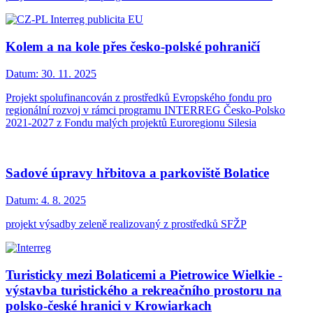
Kolem a na kole přes česko-polské pohraničí
Datum:
30. 11. 2025
Projekt spolufinancován z prostředků Evropského fondu pro
regionální rozvoj v rámci programu INTERREG Česko-Polsko
2021-2027 z Fondu malých projektů Euroregionu Silesia
Sadové úpravy hřbitova a parkoviště Bolatice
Datum:
4. 8. 2025
projekt výsadby zeleně realizovaný z prostředků SFŽP
Turisticky mezi Bolaticemi a Pietrowice Wielkie -
výstavba turistického a rekreačního prostoru na
polsko-české hranici v Krowiarkach