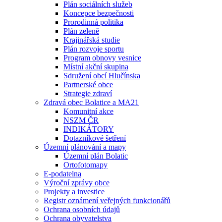
Plán sociálních služeb
Koncepce bezpečnosti
Prorodinná politika
Plán zeleně
Krajinářská studie
Plán rozvoje sportu
Program obnovy vesnice
Místní akční skupina
Sdružení obcí Hlučínska
Partnerské obce
Strategie zdraví
Zdravá obec Bolatice a MA21
Komunitní akce
NSZM ČR
INDIKÁTORY
Dotazníkové šetření
Územní plánování a mapy
Územní plán Bolatic
Ortofotomapy
E-podatelna
Výroční zprávy obce
Projekty a investice
Registr oznámení veřejných funkcionářů
Ochrana osobních údajů
Ochrana obyvatelstva