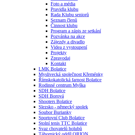
Foto a média
Pravidla klubu
Rada Klubu seniorů
Seznam členů
Činnost klubu
Program a zápis ze setkání
Pozvánka na akce
Zájezdy a divadlo
Videa z vystoupení
Projekty
Zpravodaj
Kontakt
LMK Bolatice
Myslivecká společnost Křeménky
Římskokatolická farnost Bolatice
Rodinné centrum Myška
SDH Bolatice
SDH Borová
Shooters Bolatice
Slezsko - německý spolek
Soubor Burianky
Sportovní Club Bolatice
Stolní tenis TTC Bolatice
Svaz chovatelů holubů
Tábornický oddíl ORION