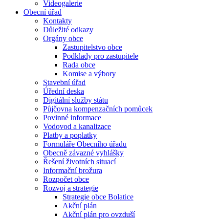
Videogalerie
Obecní úřad
Kontakty
Důležité odkazy
Orgány obce
Zastupitelstvo obce
Podklady pro zastupitele
Rada obce
Komise a výbory
Stavební úřad
Úřední deska
Digitální služby státu
Půjčovna kompenzačních pomůcek
Povinné informace
Vodovod a kanalizace
Platby a poplatky
Formuláře Obecního úřadu
Obecně závazné vyhlášky
Řešení životních situací
Informační brožura
Rozpočet obce
Rozvoj a strategie
Strategie obce Bolatice
Akční plán
Akční plán pro ovzduší