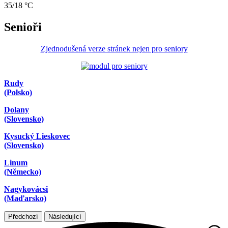
35/18 °C
Senioři
Zjednodušená verze stránek nejen pro seniory
Rudy
(Polsko)
Dolany
(Slovensko)
Kysucký Lieskovec
(Slovensko)
Linum
(Německo)
Nagykovácsi
(Maďarsko)
Předchozí
Následující