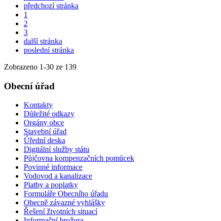
předchozí stránka
1
2
3
další stránka
poslední stránka
Zobrazeno
1
-
30
ze 139
Obecní úřad
Kontakty
Důležité odkazy
Orgány obce
Stavební úřad
Úřední deska
Digitální služby státu
Půjčovna kompenzačních pomůcek
Povinné informace
Vodovod a kanalizace
Platby a poplatky
Formuláře Obecního úřadu
Obecně závazné vyhlášky
Řešení životních situací
Informační brožura