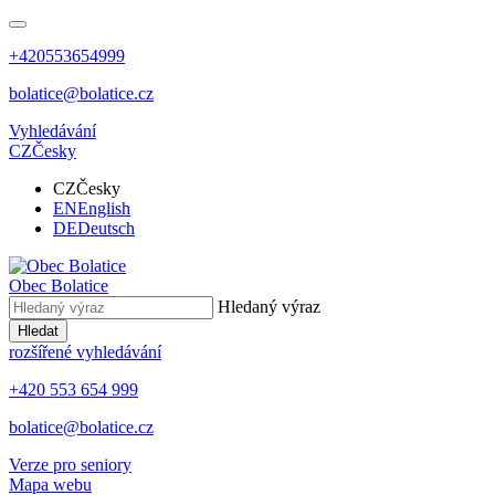
+420553654999
bolatice@bolatice.cz
Vyhledávání
CZ
Česky
CZ
Česky
EN
English
DE
Deutsch
Obec
Bolatice
Hledaný výraz
Hledat
rozšířené vyhledávání
+420 553 654 999
bolatice@bolatice.cz
Verze pro seniory
Mapa webu