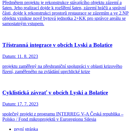
Předmětem projektu je rekonstrukce stávajícího objektu zázemí a
šaten. Jeho realizací dojde k rozšíření šaten, zázemí hráčů a správní
části, dojde k rekonstrukci prostorů restaurace se zázemím a ve 2.NP
objektu vznikne nově bytová jednotka 2+KK pro správce areálu se
samostatným vstupem.
Třístranná integrace v obcích Lyski a Bolatice
Datum:
11. 8. 2023
projektu zaměřený na přeshraniční spolupráci v oblasti krizového
řízení, zaměřeného na zvládání uprchlické krize
Cyklistická závrať v obcích Lyski a Bolatice
Datum:
17. 7. 2023
společný projekt z programu INTERREG V-A Česká republika –
Polsko / Fond mikroprojektů v Euroregionu Silesia
první stránka