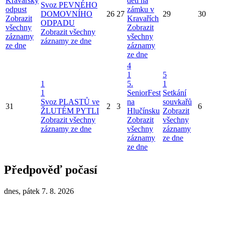
Kravařský
děti na
Svoz PEVNÉHO
odpust
zámku v
DOMOVNÍHO
26
27
29
30
Zobrazit
Kravařích
ODPADU
všechny
Zobrazit
Zobrazit všechny
záznamy
všechny
záznamy ze dne
ze dne
záznamy
ze dne
4
1
5
1
5.
1
1
SeniorFest
Setkání
Svoz PLASTŮ ve
na
souvkařů
31
2
3
6
ŽLUTÉM PYTLI
Hlučínsku
Zobrazit
Zobrazit všechny
Zobrazit
všechny
záznamy ze dne
všechny
záznamy
záznamy
ze dne
ze dne
Předpověď počasí
dnes, pátek 7. 8. 2026