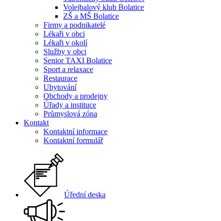
Volejbalový klub Bolatice
ZŠ a MŠ Bolatice
Firmy a podnikatelé
Lékaři v obci
Lékaři v okolí
Služby v obci
Senior TAXI Bolatice
Sport a relaxace
Restaurace
Ubytování
Obchody a prodejny
Úřady a instituce
Průmyslová zóna
Kontakt
Kontaktní informace
Kontaktní formulář
Úřední deska