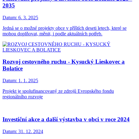
2035
Datum:
6. 3. 2025
Jedná se o možné projekty obce v příštích deseti letech, které se
mohou doplňovat, měnit, i podle aktuálních potřeb.
Rozvoj cestovného ruchu - Kysucký Lieskovec a
Bolatice
Datum:
1. 1. 2025
Projekt je spolufinancovaný ze zdrojů Evropského fondu
regionálního rozvoje
Investiční akce a další výstavba v obci v roce 2024
Datum:
31. 12. 2024