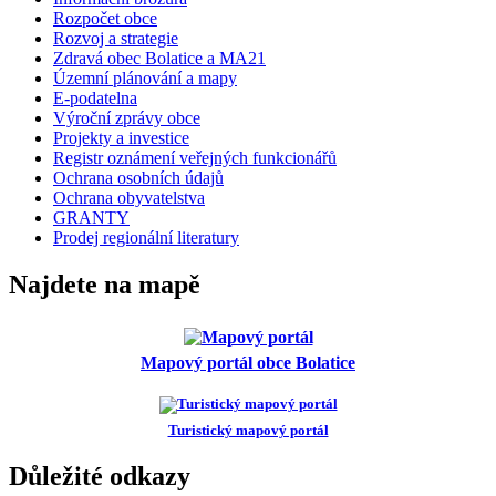
Rozpočet obce
Rozvoj a strategie
Zdravá obec Bolatice a MA21
Územní plánování a mapy
E-podatelna
Výroční zprávy obce
Projekty a investice
Registr oznámení veřejných funkcionářů
Ochrana osobních údajů
Ochrana obyvatelstva
GRANTY
Prodej regionální literatury
Najdete na mapě
Mapový portál obce Bolatice
Turistický mapový portál
Důležité odkazy