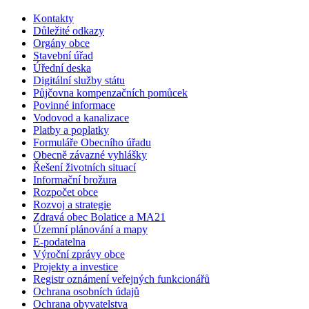
Kontakty
Důležité odkazy
Orgány obce
Stavební úřad
Úřední deska
Digitální služby státu
Půjčovna kompenzačních pomůcek
Povinné informace
Vodovod a kanalizace
Platby a poplatky
Formuláře Obecního úřadu
Obecně závazné vyhlášky
Řešení životních situací
Informační brožura
Rozpočet obce
Rozvoj a strategie
Zdravá obec Bolatice a MA21
Územní plánování a mapy
E-podatelna
Výroční zprávy obce
Projekty a investice
Registr oznámení veřejných funkcionářů
Ochrana osobních údajů
Ochrana obyvatelstva