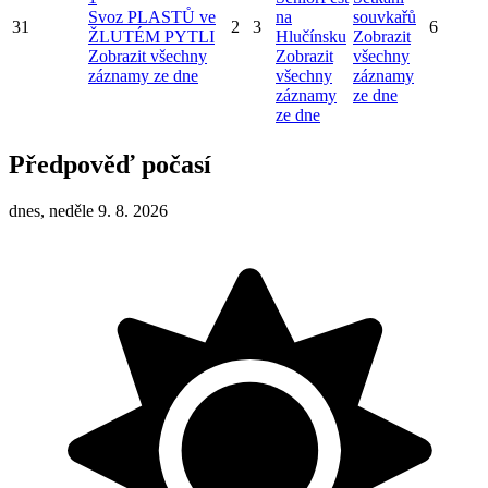
Svoz PLASTŮ ve
na
souvkařů
31
2
3
6
ŽLUTÉM PYTLI
Hlučínsku
Zobrazit
Zobrazit všechny
Zobrazit
všechny
záznamy ze dne
všechny
záznamy
záznamy
ze dne
ze dne
Předpověď počasí
dnes, neděle 9. 8. 2026