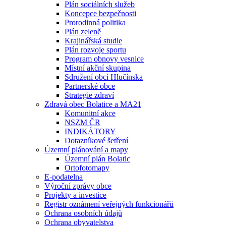
Plán sociálních služeb
Koncepce bezpečnosti
Prorodinná politika
Plán zeleně
Krajinářská studie
Plán rozvoje sportu
Program obnovy vesnice
Místní akční skupina
Sdružení obcí Hlučínska
Partnerské obce
Strategie zdraví
Zdravá obec Bolatice a MA21
Komunitní akce
NSZM ČR
INDIKÁTORY
Dotazníkové šetření
Územní plánování a mapy
Územní plán Bolatic
Ortofotomapy
E-podatelna
Výroční zprávy obce
Projekty a investice
Registr oznámení veřejných funkcionářů
Ochrana osobních údajů
Ochrana obyvatelstva