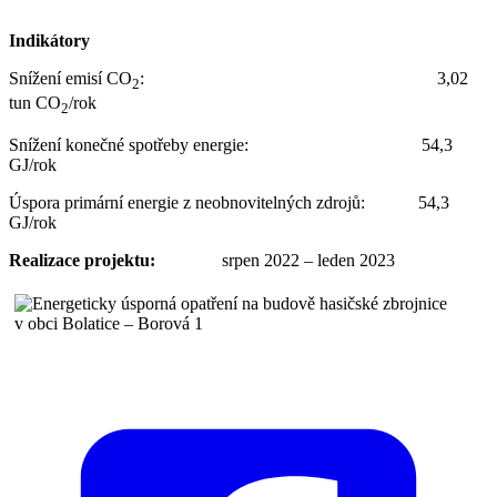
Indikátory
Snížení emisí CO
: 3,02
2
tun CO
/rok
2
Snížení konečné spotřeby energie: 54,3
GJ/rok
Úspora primární energie z neobnovitelných zdrojů: 54,3
GJ/rok
Realizace projektu:
srpen 2022 – leden 2023