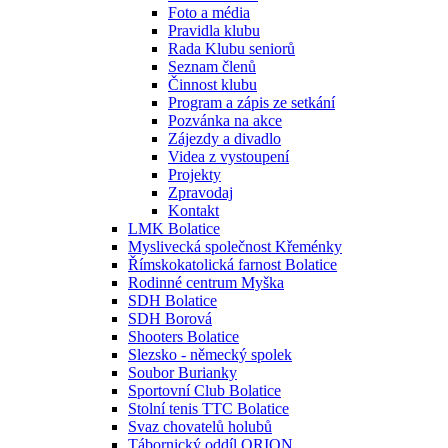
Foto a média
Pravidla klubu
Rada Klubu seniorů
Seznam členů
Činnost klubu
Program a zápis ze setkání
Pozvánka na akce
Zájezdy a divadlo
Videa z vystoupení
Projekty
Zpravodaj
Kontakt
LMK Bolatice
Myslivecká společnost Křeménky
Římskokatolická farnost Bolatice
Rodinné centrum Myška
SDH Bolatice
SDH Borová
Shooters Bolatice
Slezsko - německý spolek
Soubor Burianky
Sportovní Club Bolatice
Stolní tenis TTC Bolatice
Svaz chovatelů holubů
Tábornický oddíl ORION