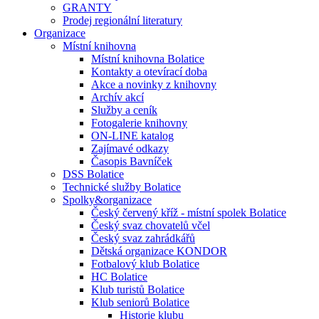
GRANTY
Prodej regionální literatury
Organizace
Místní knihovna
Místní knihovna Bolatice
Kontakty a otevírací doba
Akce a novinky z knihovny
Archív akcí
Služby a ceník
Fotogalerie knihovny
ON-LINE katalog
Zajímavé odkazy
Časopis Bavníček
DSS Bolatice
Technické služby Bolatice
Spolky&organizace
Český červený kříž - místní spolek Bolatice
Český svaz chovatelů včel
Český svaz zahrádkářů
Dětská organizace KONDOR
Fotbalový klub Bolatice
HC Bolatice
Klub turistů Bolatice
Klub seniorů Bolatice
Historie klubu