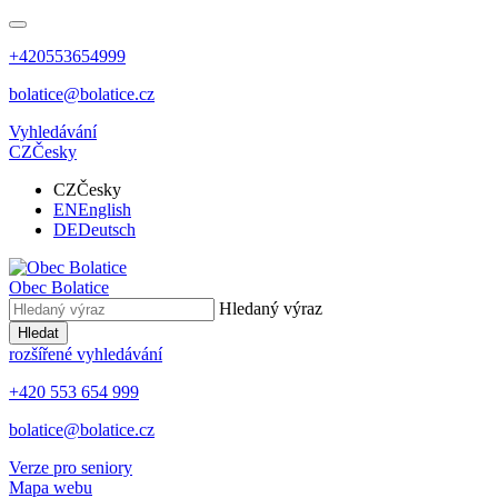
+420553654999
bolatice@bolatice.cz
Vyhledávání
CZ
Česky
CZ
Česky
EN
English
DE
Deutsch
Obec
Bolatice
Hledaný výraz
Hledat
rozšířené vyhledávání
+420 553 654 999
bolatice@bolatice.cz
Verze pro seniory
Mapa webu