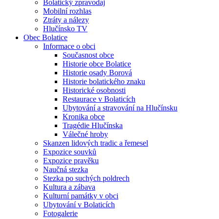
Bolatický zpravodaj
Mobilní rozhlas
Ztráty a nálezy
Hlučínsko TV
Obec Bolatice
Informace o obci
Současnost obce
Historie obce Bolatice
Historie osady Borová
Historie bolatického znaku
Historické osobnosti
Restaurace v Bolaticích
Ubytování a stravování na Hlučínsku
Kronika obce
Tragédie Hlučínska
Válečné hroby
Skanzen lidových tradic a řemesel
Expozice souvků
Expozice pravěku
Naučná stezka
Stezka po suchých poldrech
Kultura a zábava
Kulturní památky v obci
Ubytování v Bolaticích
Fotogalerie