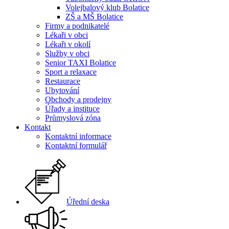
Volejbalový klub Bolatice
ZŠ a MŠ Bolatice
Firmy a podnikatelé
Lékaři v obci
Lékaři v okolí
Služby v obci
Senior TAXI Bolatice
Sport a relaxace
Restaurace
Ubytování
Obchody a prodejny
Úřady a instituce
Průmyslová zóna
Kontakt
Kontaktní informace
Kontaktní formulář
Úřední deska