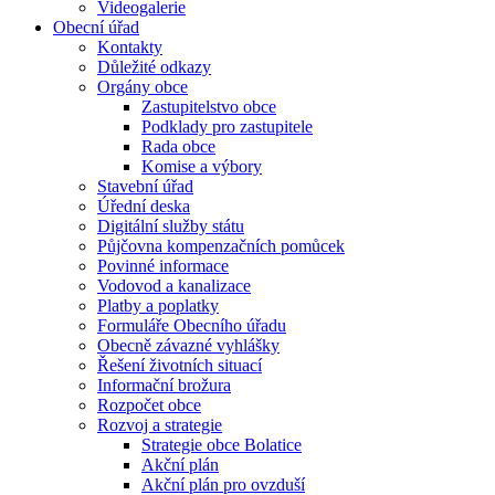
Videogalerie
Obecní úřad
Kontakty
Důležité odkazy
Orgány obce
Zastupitelstvo obce
Podklady pro zastupitele
Rada obce
Komise a výbory
Stavební úřad
Úřední deska
Digitální služby státu
Půjčovna kompenzačních pomůcek
Povinné informace
Vodovod a kanalizace
Platby a poplatky
Formuláře Obecního úřadu
Obecně závazné vyhlášky
Řešení životních situací
Informační brožura
Rozpočet obce
Rozvoj a strategie
Strategie obce Bolatice
Akční plán
Akční plán pro ovzduší