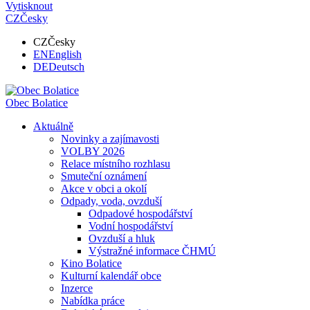
Vytisknout
CZ
Česky
CZ
Česky
EN
English
DE
Deutsch
Obec
Bolatice
Aktuálně
Novinky a zajímavosti
VOLBY 2026
Relace místního rozhlasu
Smuteční oznámení
Akce v obci a okolí
Odpady, voda, ovzduší
Odpadové hospodářství
Vodní hospodářství
Ovzduší a hluk
Výstražné informace ČHMÚ
Kino Bolatice
Kulturní kalendář obce
Inzerce
Nabídka práce