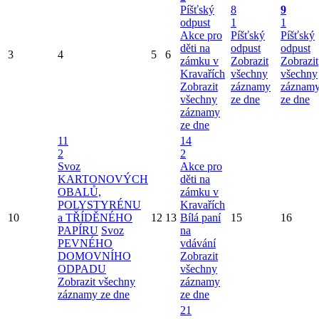
Píšťský
8
9
odpust
1
1
Akce pro
Píšťský
Píšťský
děti na
odpust
odpust
3
4
5
6
zámku v
Zobrazit
Zobrazit
Kravařích
všechny
všechny
Zobrazit
záznamy
záznam
všechny
ze dne
ze dne
záznamy
ze dne
11
14
2
2
Svoz
Akce pro
KARTONOVÝCH
děti na
OBALŮ,
zámku v
POLYSTYRÉNU
Kravařích
10
a TŘÍDĚNÉHO
12
13
Bílá paní
15
16
PAPÍRU
Svoz
na
PEVNÉHO
vdávání
DOMOVNÍHO
Zobrazit
ODPADU
všechny
Zobrazit všechny
záznamy
záznamy ze dne
ze dne
21