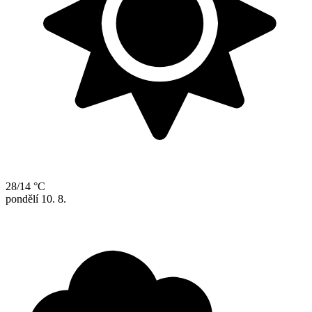
28/14 °C
pondělí
10. 8.