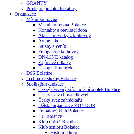
GRANTY
Prodej regionální literatury
Organizace
Místní knihovna
Místní knihovna Bolatice
Kontakty a otevírací doba
Akce a novinky z knihovny
Archív akcí
Služby a ceník
Fotogalerie knihovny
ON-LINE katalog
Zajímavé odkazy
Časopis Bavníček
DSS Bolatice
Technické služby Bolatice
Spolky&organizace
Český červený kříž - místní spolek Bolatice
Český svaz chovatelů včel
Český svaz zahrádkářů
Dětská organizace KONDOR
Fotbalový klub Bolatice
HC Bolatice
Klub turistů Bolatice
Klub seniorů Bolatice
Historie klubu