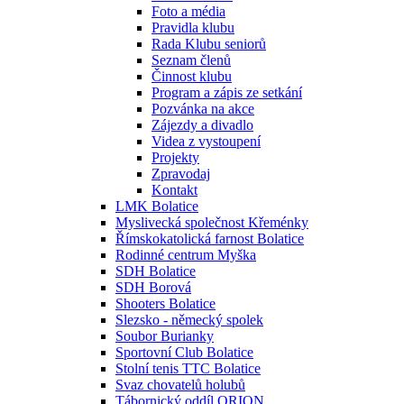
Foto a média
Pravidla klubu
Rada Klubu seniorů
Seznam členů
Činnost klubu
Program a zápis ze setkání
Pozvánka na akce
Zájezdy a divadlo
Videa z vystoupení
Projekty
Zpravodaj
Kontakt
LMK Bolatice
Myslivecká společnost Křeménky
Římskokatolická farnost Bolatice
Rodinné centrum Myška
SDH Bolatice
SDH Borová
Shooters Bolatice
Slezsko - německý spolek
Soubor Burianky
Sportovní Club Bolatice
Stolní tenis TTC Bolatice
Svaz chovatelů holubů
Tábornický oddíl ORION