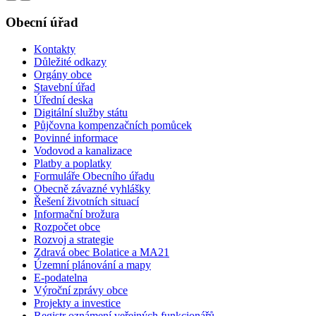
Obecní úřad
Kontakty
Důležité odkazy
Orgány obce
Stavební úřad
Úřední deska
Digitální služby státu
Půjčovna kompenzačních pomůcek
Povinné informace
Vodovod a kanalizace
Platby a poplatky
Formuláře Obecního úřadu
Obecně závazné vyhlášky
Řešení životních situací
Informační brožura
Rozpočet obce
Rozvoj a strategie
Zdravá obec Bolatice a MA21
Územní plánování a mapy
E-podatelna
Výroční zprávy obce
Projekty a investice
Registr oznámení veřejných funkcionářů