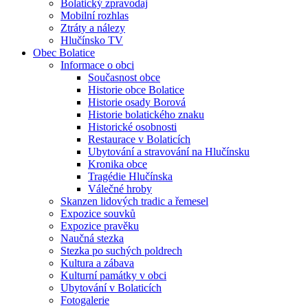
Bolatický zpravodaj
Mobilní rozhlas
Ztráty a nálezy
Hlučínsko TV
Obec Bolatice
Informace o obci
Současnost obce
Historie obce Bolatice
Historie osady Borová
Historie bolatického znaku
Historické osobnosti
Restaurace v Bolaticích
Ubytování a stravování na Hlučínsku
Kronika obce
Tragédie Hlučínska
Válečné hroby
Skanzen lidových tradic a řemesel
Expozice souvků
Expozice pravěku
Naučná stezka
Stezka po suchých poldrech
Kultura a zábava
Kulturní památky v obci
Ubytování v Bolaticích
Fotogalerie