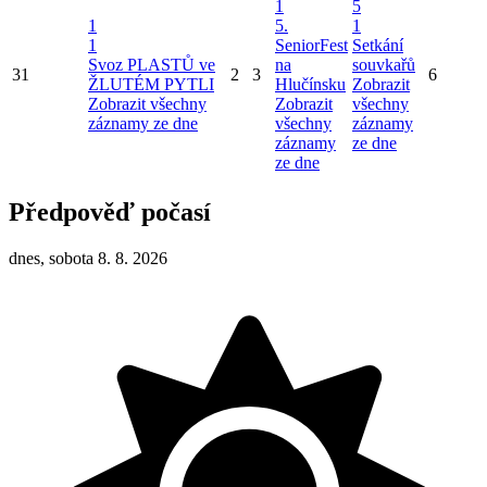
1
5
1
5.
1
1
SeniorFest
Setkání
Svoz PLASTŮ ve
na
souvkařů
31
2
3
6
ŽLUTÉM PYTLI
Hlučínsku
Zobrazit
Zobrazit všechny
Zobrazit
všechny
záznamy ze dne
všechny
záznamy
záznamy
ze dne
ze dne
Předpověď počasí
dnes, sobota 8. 8. 2026