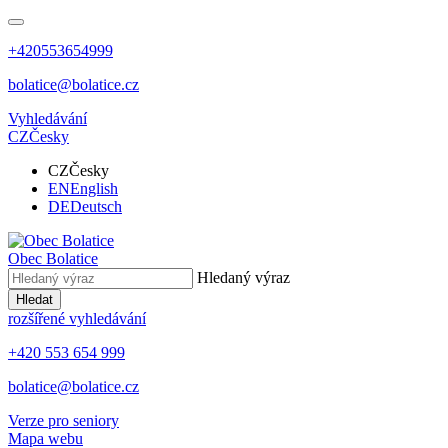
+420553654999
bolatice@bolatice.cz
Vyhledávání
CZ
Česky
CZ
Česky
EN
English
DE
Deutsch
Obec
Bolatice
Hledaný výraz
Hledat
rozšířené vyhledávání
+420 553 654 999
bolatice@bolatice.cz
Verze pro seniory
Mapa webu