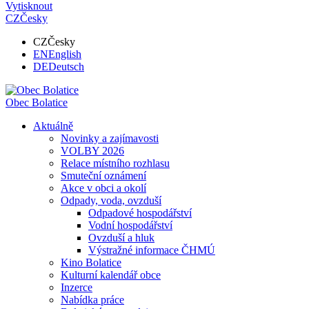
Vytisknout
CZ
Česky
CZ
Česky
EN
English
DE
Deutsch
Obec
Bolatice
Aktuálně
Novinky a zajímavosti
VOLBY 2026
Relace místního rozhlasu
Smuteční oznámení
Akce v obci a okolí
Odpady, voda, ovzduší
Odpadové hospodářství
Vodní hospodářství
Ovzduší a hluk
Výstražné informace ČHMÚ
Kino Bolatice
Kulturní kalendář obce
Inzerce
Nabídka práce