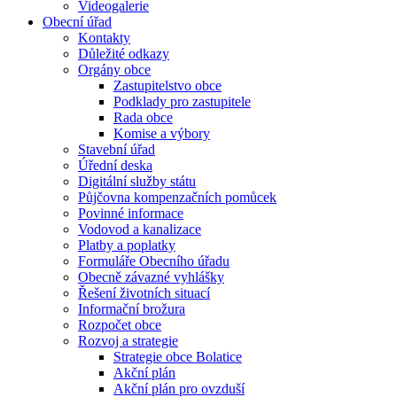
Videogalerie
Obecní úřad
Kontakty
Důležité odkazy
Orgány obce
Zastupitelstvo obce
Podklady pro zastupitele
Rada obce
Komise a výbory
Stavební úřad
Úřední deska
Digitální služby státu
Půjčovna kompenzačních pomůcek
Povinné informace
Vodovod a kanalizace
Platby a poplatky
Formuláře Obecního úřadu
Obecně závazné vyhlášky
Řešení životních situací
Informační brožura
Rozpočet obce
Rozvoj a strategie
Strategie obce Bolatice
Akční plán
Akční plán pro ovzduší