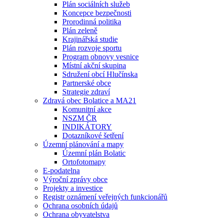
Plán sociálních služeb
Koncepce bezpečnosti
Prorodinná politika
Plán zeleně
Krajinářská studie
Plán rozvoje sportu
Program obnovy vesnice
Místní akční skupina
Sdružení obcí Hlučínska
Partnerské obce
Strategie zdraví
Zdravá obec Bolatice a MA21
Komunitní akce
NSZM ČR
INDIKÁTORY
Dotazníkové šetření
Územní plánování a mapy
Územní plán Bolatic
Ortofotomapy
E-podatelna
Výroční zprávy obce
Projekty a investice
Registr oznámení veřejných funkcionářů
Ochrana osobních údajů
Ochrana obyvatelstva