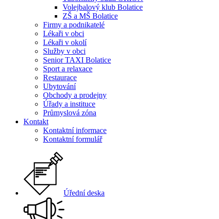
Volejbalový klub Bolatice
ZŠ a MŠ Bolatice
Firmy a podnikatelé
Lékaři v obci
Lékaři v okolí
Služby v obci
Senior TAXI Bolatice
Sport a relaxace
Restaurace
Ubytování
Obchody a prodejny
Úřady a instituce
Průmyslová zóna
Kontakt
Kontaktní informace
Kontaktní formulář
Úřední deska