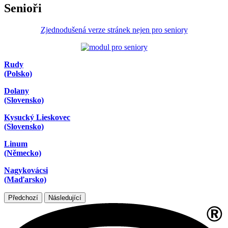
Senioři
Zjednodušená verze stránek nejen pro seniory
Rudy
(Polsko)
Dolany
(Slovensko)
Kysucký Lieskovec
(Slovensko)
Linum
(Německo)
Nagykovácsi
(Maďarsko)
Předchozí
Následující