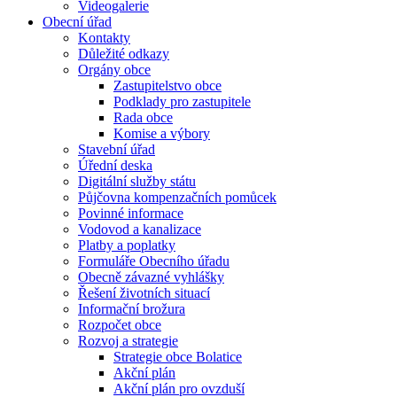
Videogalerie
Obecní úřad
Kontakty
Důležité odkazy
Orgány obce
Zastupitelstvo obce
Podklady pro zastupitele
Rada obce
Komise a výbory
Stavební úřad
Úřední deska
Digitální služby státu
Půjčovna kompenzačních pomůcek
Povinné informace
Vodovod a kanalizace
Platby a poplatky
Formuláře Obecního úřadu
Obecně závazné vyhlášky
Řešení životních situací
Informační brožura
Rozpočet obce
Rozvoj a strategie
Strategie obce Bolatice
Akční plán
Akční plán pro ovzduší