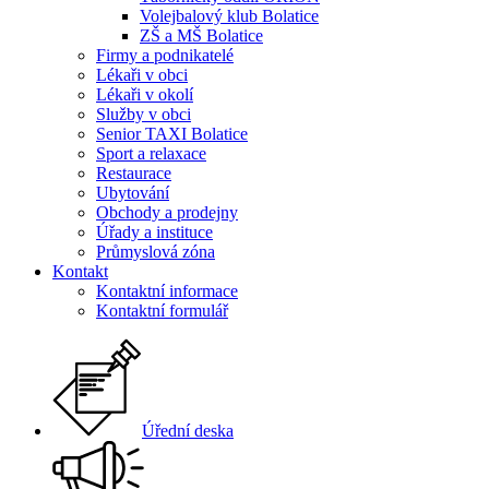
Volejbalový klub Bolatice
ZŠ a MŠ Bolatice
Firmy a podnikatelé
Lékaři v obci
Lékaři v okolí
Služby v obci
Senior TAXI Bolatice
Sport a relaxace
Restaurace
Ubytování
Obchody a prodejny
Úřady a instituce
Průmyslová zóna
Kontakt
Kontaktní informace
Kontaktní formulář
Úřední deska