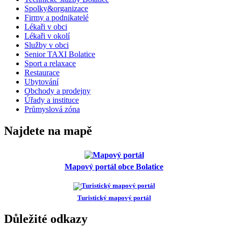
Spolky&organizace
Firmy a podnikatelé
Lékaři v obci
Lékaři v okolí
Služby v obci
Senior TAXI Bolatice
Sport a relaxace
Restaurace
Ubytování
Obchody a prodejny
Úřady a instituce
Průmyslová zóna
Najdete na mapě
Mapový portál obce Bolatice
Turistický mapový portál
Důležité odkazy