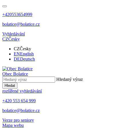
+420553654999
bolatice@bolatice.cz
Vyhledávání
CZ
Česky
CZ
Česky
EN
English
DE
Deutsch
Obec
Bolatice
Hledaný výraz
Hledat
rozšířené vyhledávání
+420 553 654 999
bolatice@bolatice.cz
Verze pro seniory
Mapa webu