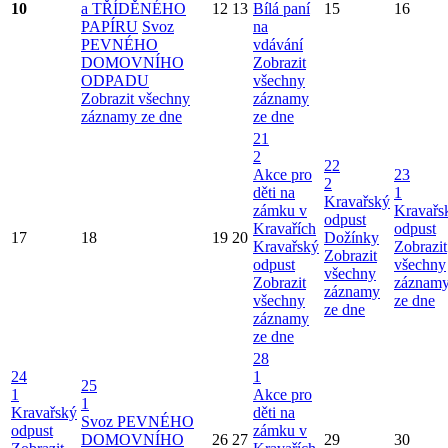
10
a TŘÍDĚNÉHO
12
13
Bílá paní
15
16
PAPÍRU
Svoz
na
PEVNÉHO
vdávání
DOMOVNÍHO
Zobrazit
ODPADU
všechny
Zobrazit všechny
záznamy
záznamy ze dne
ze dne
21
2
22
Akce pro
23
2
děti na
1
Kravařský
zámku v
Kravařs
odpust
Kravařích
odpust
17
18
19
20
Dožínky
Kravařský
Zobrazit
Zobrazit
odpust
všechny
všechny
Zobrazit
záznam
záznamy
všechny
ze dne
ze dne
záznamy
ze dne
28
24
1
25
1
Akce pro
1
Kravařský
děti na
Svoz PEVNÉHO
odpust
zámku v
DOMOVNÍHO
26
27
29
30