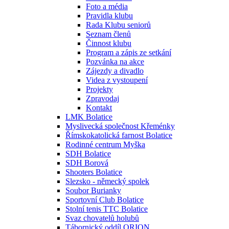
Foto a média
Pravidla klubu
Rada Klubu seniorů
Seznam členů
Činnost klubu
Program a zápis ze setkání
Pozvánka na akce
Zájezdy a divadlo
Videa z vystoupení
Projekty
Zpravodaj
Kontakt
LMK Bolatice
Myslivecká společnost Křeménky
Římskokatolická farnost Bolatice
Rodinné centrum Myška
SDH Bolatice
SDH Borová
Shooters Bolatice
Slezsko - německý spolek
Soubor Burianky
Sportovní Club Bolatice
Stolní tenis TTC Bolatice
Svaz chovatelů holubů
Tábornický oddíl ORION