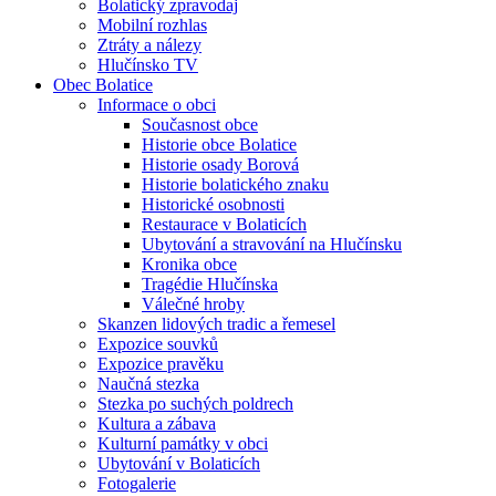
Bolatický zpravodaj
Mobilní rozhlas
Ztráty a nálezy
Hlučínsko TV
Obec Bolatice
Informace o obci
Současnost obce
Historie obce Bolatice
Historie osady Borová
Historie bolatického znaku
Historické osobnosti
Restaurace v Bolaticích
Ubytování a stravování na Hlučínsku
Kronika obce
Tragédie Hlučínska
Válečné hroby
Skanzen lidových tradic a řemesel
Expozice souvků
Expozice pravěku
Naučná stezka
Stezka po suchých poldrech
Kultura a zábava
Kulturní památky v obci
Ubytování v Bolaticích
Fotogalerie