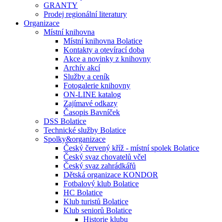
GRANTY
Prodej regionální literatury
Organizace
Místní knihovna
Místní knihovna Bolatice
Kontakty a otevírací doba
Akce a novinky z knihovny
Archív akcí
Služby a ceník
Fotogalerie knihovny
ON-LINE katalog
Zajímavé odkazy
Časopis Bavníček
DSS Bolatice
Technické služby Bolatice
Spolky&organizace
Český červený kříž - místní spolek Bolatice
Český svaz chovatelů včel
Český svaz zahrádkářů
Dětská organizace KONDOR
Fotbalový klub Bolatice
HC Bolatice
Klub turistů Bolatice
Klub seniorů Bolatice
Historie klubu