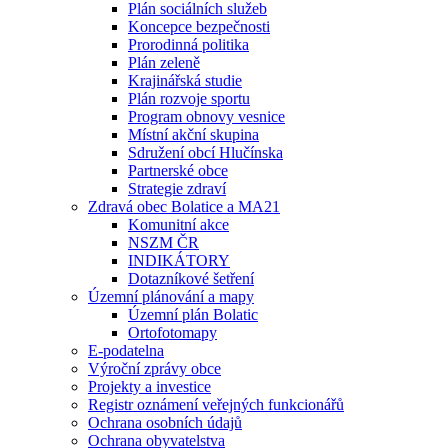
Plán sociálních služeb
Koncepce bezpečnosti
Prorodinná politika
Plán zeleně
Krajinářská studie
Plán rozvoje sportu
Program obnovy vesnice
Místní akční skupina
Sdružení obcí Hlučínska
Partnerské obce
Strategie zdraví
Zdravá obec Bolatice a MA21
Komunitní akce
NSZM ČR
INDIKÁTORY
Dotazníkové šetření
Územní plánování a mapy
Územní plán Bolatic
Ortofotomapy
E-podatelna
Výroční zprávy obce
Projekty a investice
Registr oznámení veřejných funkcionářů
Ochrana osobních údajů
Ochrana obyvatelstva