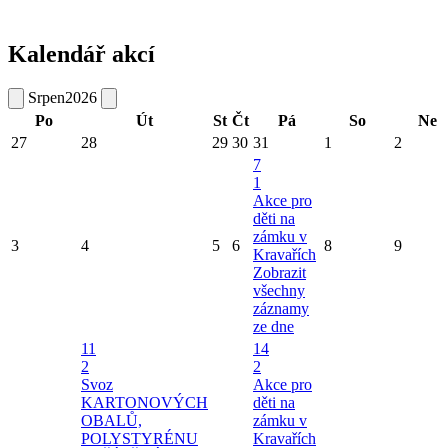
Kalendář akcí
Srpen
2026
Po
Út
St
Čt
Pá
So
Ne
27
28
29
30
31
1
2
7
1
Akce pro
děti na
zámku v
3
4
5
6
8
9
Kravařích
Zobrazit
všechny
záznamy
ze dne
11
14
2
2
Svoz
Akce pro
KARTONOVÝCH
děti na
OBALŮ,
zámku v
POLYSTYRÉNU
Kravařích