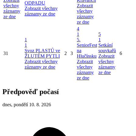
Zobrazit
Kravařích
ODPADU
všechny
Zobrazit
Zobrazit všechny
záznamy
všechny
záznamy ze dne
ze dne
záznamy
ze dne
4
1
5
1
5.
1
1
SeniorFest
Setkání
Svoz PLASTŮ ve
na
souvkařů
31
2
3
6
ŽLUTÉM PYTLI
Hlučínsku
Zobrazit
Zobrazit všechny
Zobrazit
všechny
záznamy ze dne
všechny
záznamy
záznamy
ze dne
ze dne
Předpověď počasí
dnes, pondělí 10. 8. 2026