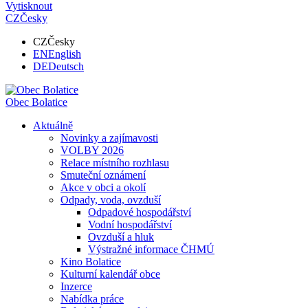
Vytisknout
CZ
Česky
CZ
Česky
EN
English
DE
Deutsch
Obec
Bolatice
Aktuálně
Novinky a zajímavosti
VOLBY 2026
Relace místního rozhlasu
Smuteční oznámení
Akce v obci a okolí
Odpady, voda, ovzduší
Odpadové hospodářství
Vodní hospodářství
Ovzduší a hluk
Výstražné informace ČHMÚ
Kino Bolatice
Kulturní kalendář obce
Inzerce
Nabídka práce