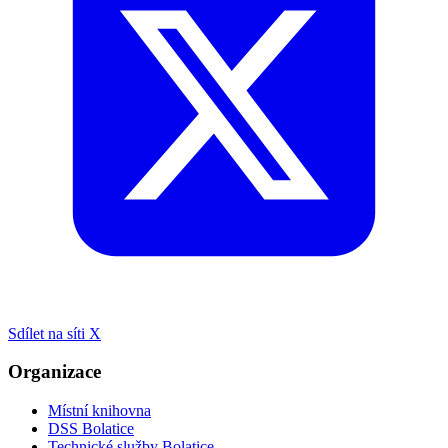
Sdílet na síti X
Organizace
Místní knihovna
DSS Bolatice
Technické služby Bolatice