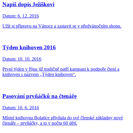
Napiš dopis Ježíškovi
Datum:
6. 12. 2016
Užít si přípravu na Vánoce a zastavit se v předvánočním shonu.
Týden knihoven 2016
Datum:
10. 10. 2016
První týden v říjnu již tradičně patří kampani k podpoře čtení a
knihoven s názvem „Týden knihoven“.
Pasování prvňáčků na čtenáře
Datum:
10. 6. 2016
Místní knihovna Bolatice přivítala do své členské základny nové
čtenáře – prvňáčky, a to v počtu 60 dětí.