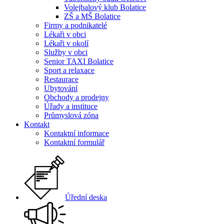
Volejbalový klub Bolatice
ZŠ a MŠ Bolatice
Firmy a podnikatelé
Lékaři v obci
Lékaři v okolí
Služby v obci
Senior TAXI Bolatice
Sport a relaxace
Restaurace
Ubytování
Obchody a prodejny
Úřady a instituce
Průmyslová zóna
Kontakt
Kontaktní informace
Kontaktní formulář
Úřední deska