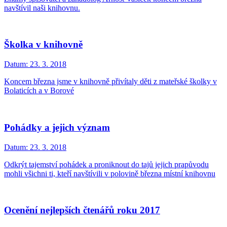
navštívil naši knihovnu.
Školka v knihovně
Datum:
23. 3. 2018
Koncem března jsme v knihovně přivítaly děti z mateřské školky v
Bolaticích a v Borové
Pohádky a jejich význam
Datum:
23. 3. 2018
Odkrýt tajemství pohádek a proniknout do tajů jejich prapůvodu
mohli všichni ti, kteří navštívili v polovině března místní knihovnu
Ocenění nejlepších čtenářů roku 2017