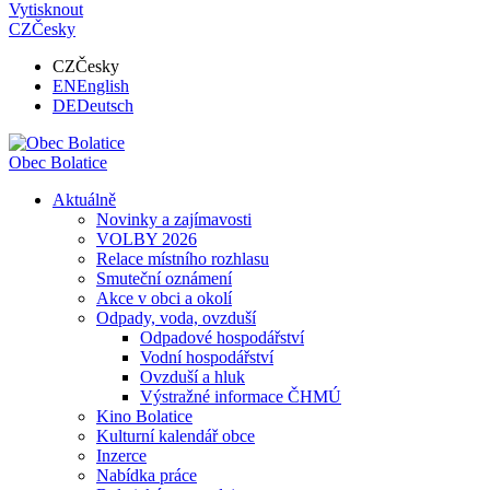
Vytisknout
CZ
Česky
CZ
Česky
EN
English
DE
Deutsch
Obec
Bolatice
Aktuálně
Novinky a zajímavosti
VOLBY 2026
Relace místního rozhlasu
Smuteční oznámení
Akce v obci a okolí
Odpady, voda, ovzduší
Odpadové hospodářství
Vodní hospodářství
Ovzduší a hluk
Výstražné informace ČHMÚ
Kino Bolatice
Kulturní kalendář obce
Inzerce
Nabídka práce