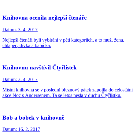
Knihovna ocenila nejlepší čtenáře
Datum:
3. 4. 2017
Nejlepší čtenáři byli vybírání v pěti kategoriích, a to muž, žena,
chlapec, dívka a babička.
Knihovnu navštívil Čtyřlístek
Datum:
3. 4. 2017
Místní knihovna se v poslední březnový pátek zapojila do celostátní
akce Noc s Andersenem. Ta se letos nesla v duchu Čtyřlístku.
Bob a bobek v knihovně
Datum:
16. 2. 2017