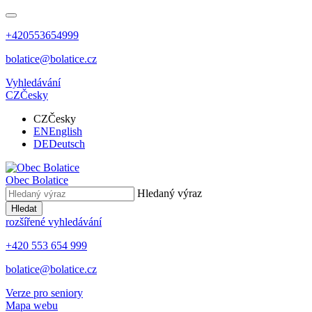
+420553654999
bolatice@bolatice.cz
Vyhledávání
CZ
Česky
CZ
Česky
EN
English
DE
Deutsch
Obec
Bolatice
Hledaný výraz
Hledat
rozšířené vyhledávání
+420 553 654 999
bolatice@bolatice.cz
Verze pro seniory
Mapa webu