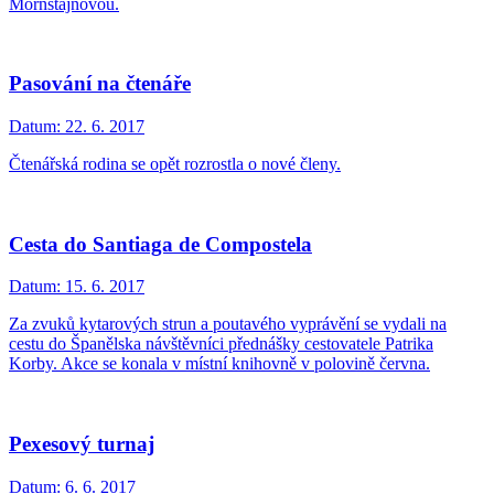
Mornštajnovou.
Pasování na čtenáře
Datum:
22. 6. 2017
Čtenářská rodina se opět rozrostla o nové členy.
Cesta do Santiaga de Compostela
Datum:
15. 6. 2017
Za zvuků kytarových strun a poutavého vyprávění se vydali na
cestu do Španělska návštěvníci přednášky cestovatele Patrika
Korby. Akce se konala v místní knihovně v polovině června.
Pexesový turnaj
Datum:
6. 6. 2017