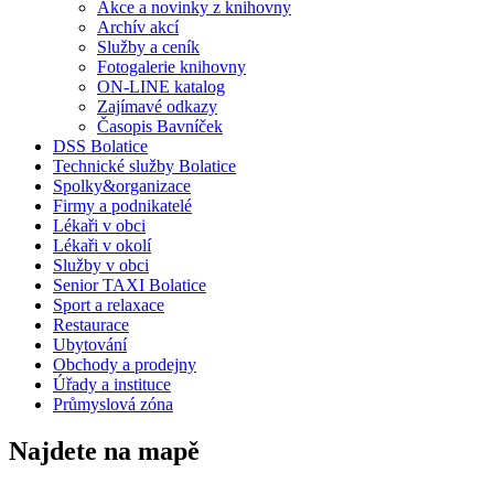
Akce a novinky z knihovny
Archív akcí
Služby a ceník
Fotogalerie knihovny
ON-LINE katalog
Zajímavé odkazy
Časopis Bavníček
DSS Bolatice
Technické služby Bolatice
Spolky&organizace
Firmy a podnikatelé
Lékaři v obci
Lékaři v okolí
Služby v obci
Senior TAXI Bolatice
Sport a relaxace
Restaurace
Ubytování
Obchody a prodejny
Úřady a instituce
Průmyslová zóna
Najdete na mapě