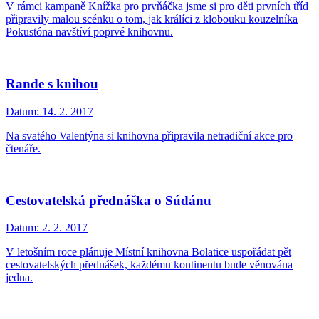
V rámci kampaně Knížka pro prvňáčka jsme si pro děti prvních tříd
připravily malou scénku o tom, jak králíci z klobouku kouzelníka
Pokustóna navštíví poprvé knihovnu.
Rande s knihou
Datum:
14. 2. 2017
Na svatého Valentýna si knihovna připravila netradiční akce pro
čtenáře.
Cestovatelská přednáška o Súdánu
Datum:
2. 2. 2017
V letošním roce plánuje Místní knihovna Bolatice uspořádat pět
cestovatelských přednášek, každému kontinentu bude věnována
jedna.