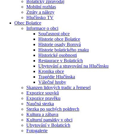
Bolatický zpravodaj
Mobilní rozhlas
Ztráty a nálezy
Hlučínsko TV
Obec Bolatice
Informace o obci
Současnost obce
Historie obce Bolatice
Historie osady Borová
Historie bolatického znaku
Historické osobnosti
Restaurace v Bolaticích
Ubytování a stravování na Hlučínsku
Kronika obce
Tragédie Hlučínska
Válečné hroby
Skanzen lidových tradic a řemesel
Expozice souvků
Expozice pravěku
Naučná stezka
Stezka po suchých poldrech
Kultura a zábava
Kulturní památky v obci
Ubytování v Bolaticích
Fotogalerie