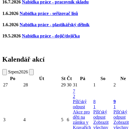
16.7.2026
Nabídka práce - pracovník skladu
1.6.2026
Nabídka práce - seřizovač lisů
1.6.2026
Nabídka práce - plastikářský dělník
19.5.2026
Nabídka práce - dojič/dojička
Kalendář akcí
Srpen
2026
Po
Út
St
Čt
Pá
So
Ne
27
28
29
30
31
1
2
7
2
Píšťský
8
9
odpust
1
1
Akce pro
Píšťský
Píšťský
děti na
odpust
odpust
3
4
5
6
zámku v
Zobrazit
Zobrazit
Kravařích
všechny
všechny