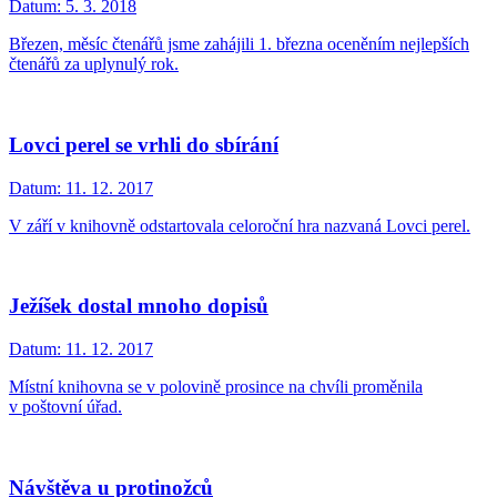
Datum:
5. 3. 2018
Březen, měsíc čtenářů jsme zahájili 1. března oceněním nejlepších
čtenářů za uplynulý rok.
Lovci perel se vrhli do sbírání
Datum:
11. 12. 2017
V září v knihovně odstartovala celoroční hra nazvaná Lovci perel.
Ježíšek dostal mnoho dopisů
Datum:
11. 12. 2017
Místní knihovna se v polovině prosince na chvíli proměnila
v poštovní úřad.
Návštěva u protinožců