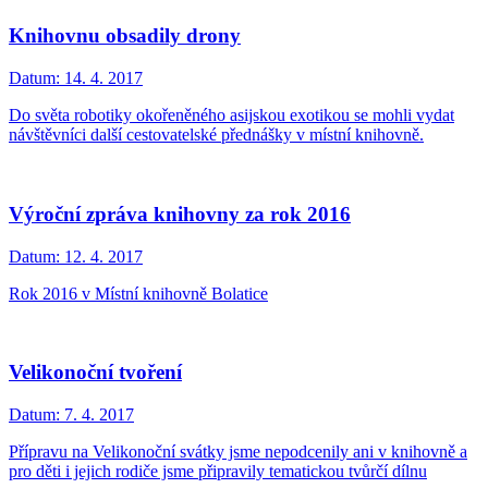
Knihovnu obsadily drony
Datum:
14. 4. 2017
Do světa robotiky okořeněného asijskou exotikou se mohli vydat
návštěvníci další cestovatelské přednášky v místní knihovně.
Výroční zpráva knihovny za rok 2016
Datum:
12. 4. 2017
Rok 2016 v Místní knihovně Bolatice
Velikonoční tvoření
Datum:
7. 4. 2017
Přípravu na Velikonoční svátky jsme nepodcenily ani v knihovně a
pro děti i jejich rodiče jsme připravily tematickou tvůrčí dílnu