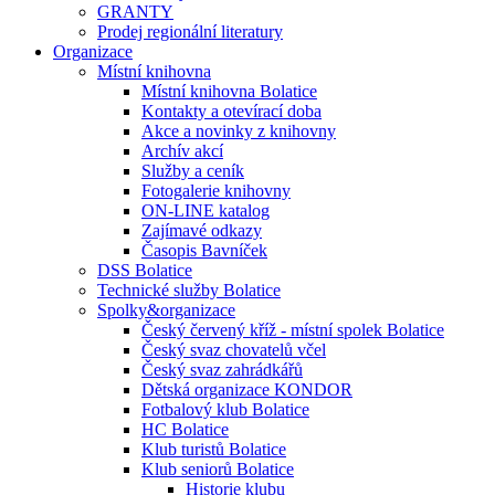
GRANTY
Prodej regionální literatury
Organizace
Místní knihovna
Místní knihovna Bolatice
Kontakty a otevírací doba
Akce a novinky z knihovny
Archív akcí
Služby a ceník
Fotogalerie knihovny
ON-LINE katalog
Zajímavé odkazy
Časopis Bavníček
DSS Bolatice
Technické služby Bolatice
Spolky&organizace
Český červený kříž - místní spolek Bolatice
Český svaz chovatelů včel
Český svaz zahrádkářů
Dětská organizace KONDOR
Fotbalový klub Bolatice
HC Bolatice
Klub turistů Bolatice
Klub seniorů Bolatice
Historie klubu