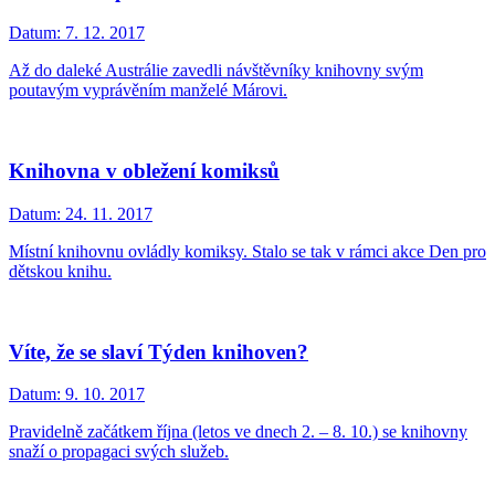
Datum:
7. 12. 2017
Až do daleké Austrálie zavedli návštěvníky knihovny svým
poutavým vyprávěním manželé Márovi.
Knihovna v obležení komiksů
Datum:
24. 11. 2017
Místní knihovnu ovládly komiksy. Stalo se tak v rámci akce Den pro
dětskou knihu.
Víte, že se slaví Týden knihoven?
Datum:
9. 10. 2017
Pravidelně začátkem října (letos ve dnech 2. – 8. 10.) se knihovny
snaží o propagaci svých služeb.