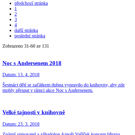
předchozí stránka
1
2
3
4
další stránka
poslední stránka
Zobrazeno
31
-
60
ze 131
Noc s Andersenem 2018
Datum:
13. 4. 2018
Šestnáct dětí se začátkem dubna vypravilo do knihovny, aby zde
mohly přespat v rámci akce Noc s Andersenem.
Velké tajnosti v knihovně
Datum:
23. 3. 2018
Známý spisovatel a záhadolog Arnošt Vašíček koncem března