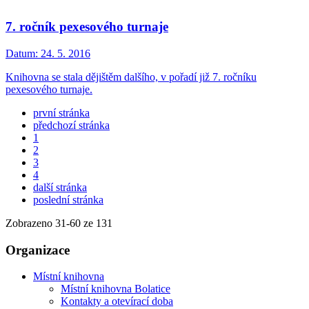
7. ročník pexesového turnaje
Datum:
24. 5. 2016
Knihovna se stala dějištěm dalšího, v pořadí již 7. ročníku
pexesového turnaje.
první stránka
předchozí stránka
1
2
3
4
další stránka
poslední stránka
Zobrazeno
31
-
60
ze 131
Organizace
Místní knihovna
Místní knihovna Bolatice
Kontakty a otevírací doba