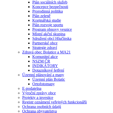
Plán sociálních služeb
Koncepce bezpečnosti
Prorodinná politika
Plán zeleně
Krajinářská studie
Plán rozvoje sportu
Program obnovy vesnice
Místní akční skupina
Sdružení obcí Hlučínska
Partnerské obce
Strategie zdraví
Zdravá obec Bolatice a MA21
Komunitní akce
NSZM ČR
INDIKÁTORY
Dotazníkové šetření
Územní plánování a mapy
Územní plán Bolatic
Ortofotomapy
E-podatelna
Výroční zprávy obce
Projekty a investice
Registr oznámení veřejných funkcionářů
Ochrana osobních údajů
Ochrana obyvatelstva