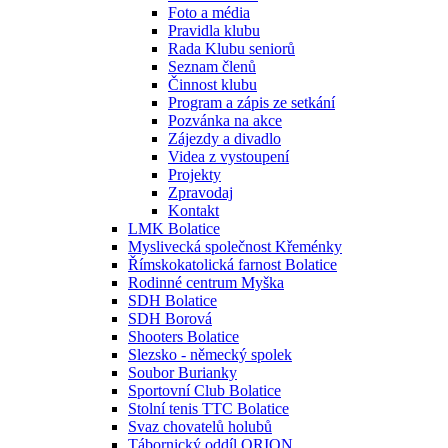
Foto a média
Pravidla klubu
Rada Klubu seniorů
Seznam členů
Činnost klubu
Program a zápis ze setkání
Pozvánka na akce
Zájezdy a divadlo
Videa z vystoupení
Projekty
Zpravodaj
Kontakt
LMK Bolatice
Myslivecká společnost Křeménky
Římskokatolická farnost Bolatice
Rodinné centrum Myška
SDH Bolatice
SDH Borová
Shooters Bolatice
Slezsko - německý spolek
Soubor Burianky
Sportovní Club Bolatice
Stolní tenis TTC Bolatice
Svaz chovatelů holubů
Tábornický oddíl ORION