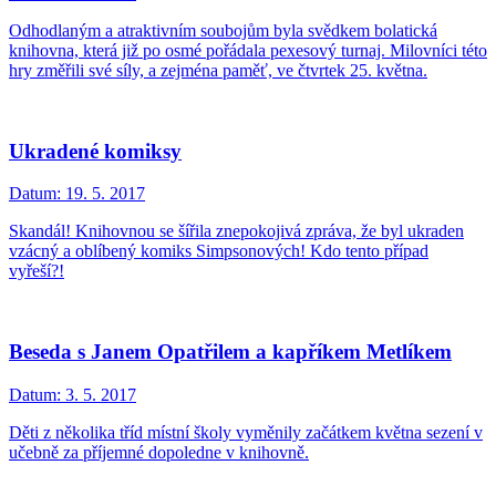
Odhodlaným a atraktivním soubojům byla svědkem bolatická
knihovna, která již po osmé pořádala pexesový turnaj. Milovníci této
hry změřili své síly, a zejména paměť, ve čtvrtek 25. května.
Ukradené komiksy
Datum:
19. 5. 2017
Skandál! Knihovnou se šířila znepokojivá zpráva, že byl ukraden
vzácný a oblíbený komiks Simpsonových! Kdo tento případ
vyřeší?!
Beseda s Janem Opatřilem a kapříkem Metlíkem
Datum:
3. 5. 2017
Děti z několika tříd místní školy vyměnily začátkem května sezení v
učebně za příjemné dopoledne v knihovně.