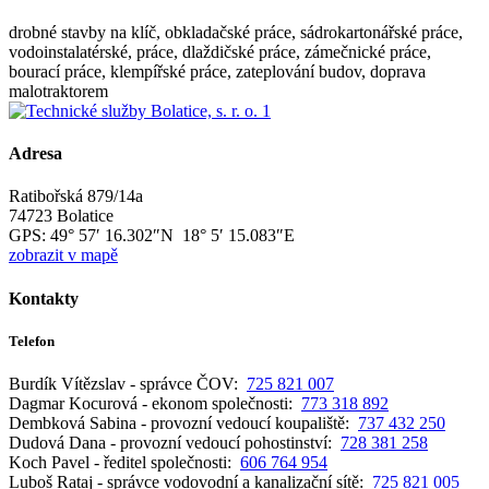
drobné stavby na klíč, obkladačské práce, sádrokartonářské práce,
vodoinstalatérské, práce, dlaždičské práce, zámečnické práce,
bourací práce, klempířské práce, zateplování budov, doprava
malotraktorem
Adresa
Ratibořská 879/14a
74723 Bolatice
GPS:
49° 57′ 16.302″N 18° 5′ 15.083″E
zobrazit v mapě
Kontakty
Telefon
Burdík Vítězslav - správce ČOV:
725 821 007
Dagmar Kocurová - ekonom společnosti:
773 318 892
Dembková Sabina - provozní vedoucí koupaliště:
737 432 250
Dudová Dana - provozní vedoucí pohostinství:
728 381 258
Koch Pavel - ředitel společnosti:
606 764 954
Luboš Rataj - správce vodovodní a kanalizační sítě:
725 821 005