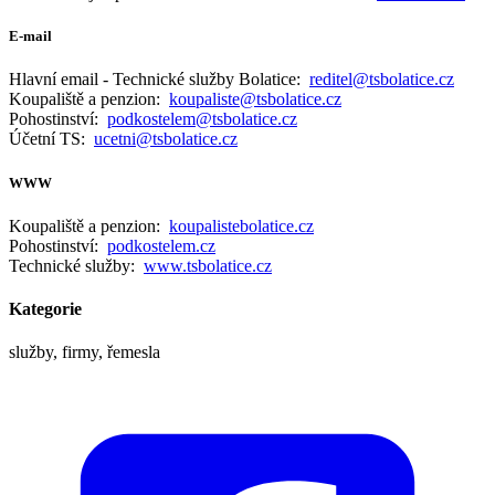
E-mail
Hlavní email - Technické služby Bolatice:
reditel@tsbolatice.cz
Koupaliště a penzion:
koupaliste@tsbolatice.cz
Pohostinství:
podkostelem@tsbolatice.cz
Účetní TS:
ucetni@tsbolatice.cz
WWW
Koupaliště a penzion:
koupalistebolatice.cz
Pohostinství:
podkostelem.cz
Technické služby:
www.tsbolatice.cz
Kategorie
služby, firmy, řemesla