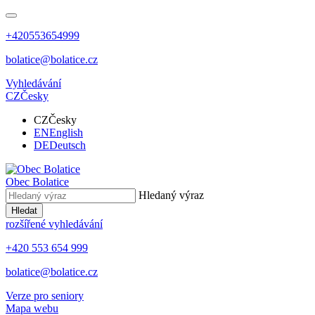
+420553654999
bolatice@bolatice.cz
Vyhledávání
CZ
Česky
CZ
Česky
EN
English
DE
Deutsch
Obec
Bolatice
Hledaný výraz
Hledat
rozšířené vyhledávání
+420 553 654 999
bolatice@bolatice.cz
Verze pro seniory
Mapa webu