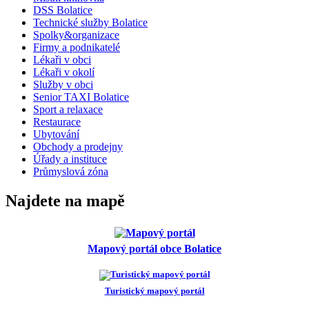
DSS Bolatice
Technické služby Bolatice
Spolky&organizace
Firmy a podnikatelé
Lékaři v obci
Lékaři v okolí
Služby v obci
Senior TAXI Bolatice
Sport a relaxace
Restaurace
Ubytování
Obchody a prodejny
Úřady a instituce
Průmyslová zóna
Najdete na mapě
Mapový portál obce Bolatice
Turistický mapový portál