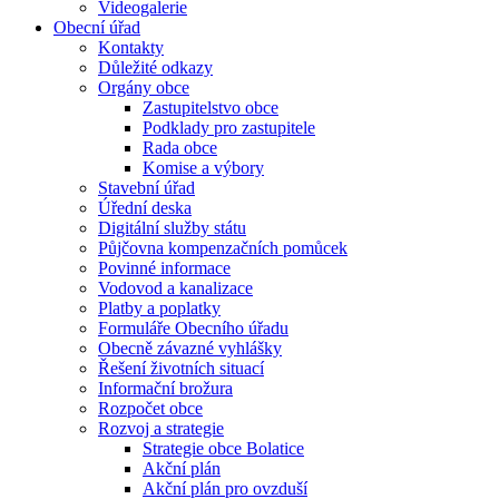
Videogalerie
Obecní úřad
Kontakty
Důležité odkazy
Orgány obce
Zastupitelstvo obce
Podklady pro zastupitele
Rada obce
Komise a výbory
Stavební úřad
Úřední deska
Digitální služby státu
Půjčovna kompenzačních pomůcek
Povinné informace
Vodovod a kanalizace
Platby a poplatky
Formuláře Obecního úřadu
Obecně závazné vyhlášky
Řešení životních situací
Informační brožura
Rozpočet obce
Rozvoj a strategie
Strategie obce Bolatice
Akční plán
Akční plán pro ovzduší