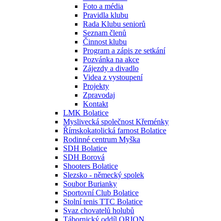
Foto a média
Pravidla klubu
Rada Klubu seniorů
Seznam členů
Činnost klubu
Program a zápis ze setkání
Pozvánka na akce
Zájezdy a divadlo
Videa z vystoupení
Projekty
Zpravodaj
Kontakt
LMK Bolatice
Myslivecká společnost Křeménky
Římskokatolická farnost Bolatice
Rodinné centrum Myška
SDH Bolatice
SDH Borová
Shooters Bolatice
Slezsko - německý spolek
Soubor Burianky
Sportovní Club Bolatice
Stolní tenis TTC Bolatice
Svaz chovatelů holubů
Tábornický oddíl ORION