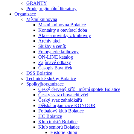
GRANTY
Prodej regionální literatury
Organizace
Místní knihovna
Místní knihovna Bolatice
Kontakty a otevírací doba
Akce a novinky z knihovny
Archív akcí
Služby a ceník
Fotogalerie knihovny
ON-LINE katalog
Zajímavé odkazy
Časopis Bavníček
DSS Bolatice
Technické služby Bolatice
Spolky&organizace
Český červený kříž - místní spolek Bolatice
Český svaz chovatelů včel
Český svaz zahrádkářů
Dětská organizace KONDOR
Fotbalový klub Bolatice
HC Bolatice
Klub turistů Bolatice
Klub seniorů Bolatice
Historie klubu