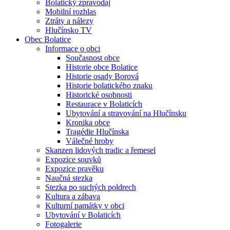
Bolatický zpravodaj
Mobilní rozhlas
Ztráty a nálezy
Hlučínsko TV
Obec Bolatice
Informace o obci
Současnost obce
Historie obce Bolatice
Historie osady Borová
Historie bolatického znaku
Historické osobnosti
Restaurace v Bolaticích
Ubytování a stravování na Hlučínsku
Kronika obce
Tragédie Hlučínska
Válečné hroby
Skanzen lidových tradic a řemesel
Expozice souvků
Expozice pravěku
Naučná stezka
Stezka po suchých poldrech
Kultura a zábava
Kulturní památky v obci
Ubytování v Bolaticích
Fotogalerie