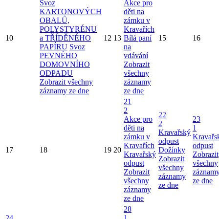
Svoz
Akce pro
KARTONOVÝCH
děti na
OBALŮ,
zámku v
POLYSTYRÉNU
Kravařích
10
a TŘÍDĚNÉHO
12
13
Bílá paní
15
16
PAPÍRU
Svoz
na
PEVNÉHO
vdávání
DOMOVNÍHO
Zobrazit
ODPADU
všechny
Zobrazit všechny
záznamy
záznamy ze dne
ze dne
21
2
22
Akce pro
23
2
děti na
1
Kravařský
zámku v
Kravařs
odpust
Kravařích
odpust
17
18
19
20
Dožínky
Kravařský
Zobrazit
Zobrazit
odpust
všechny
všechny
Zobrazit
záznam
záznamy
všechny
ze dne
ze dne
záznamy
ze dne
28
24
1