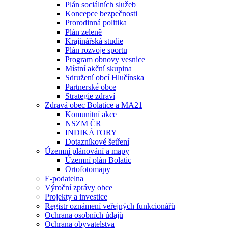
Plán sociálních služeb
Koncepce bezpečnosti
Prorodinná politika
Plán zeleně
Krajinářská studie
Plán rozvoje sportu
Program obnovy vesnice
Místní akční skupina
Sdružení obcí Hlučínska
Partnerské obce
Strategie zdraví
Zdravá obec Bolatice a MA21
Komunitní akce
NSZM ČR
INDIKÁTORY
Dotazníkové šetření
Územní plánování a mapy
Územní plán Bolatic
Ortofotomapy
E-podatelna
Výroční zprávy obce
Projekty a investice
Registr oznámení veřejných funkcionářů
Ochrana osobních údajů
Ochrana obyvatelstva