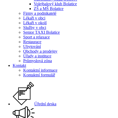
Volejbalový klub Bolatice
ZŠ a MŠ Bolatice
Firmy a podnikatelé
Lékaři v obci
Lékaři v okolí
Služby v obci
Senior TAXI Bolatice
Sport a relaxace
Restaurace
Ubytování
Obchody a prodejny
Úřady a instituce
Průmyslová zóna
Kontakt
Kontaktní informace
Kontaktní formulář
Úřední deska