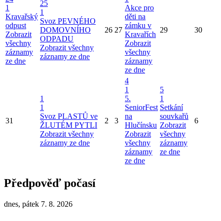
25
1
Akce pro
1
Kravařský
děti na
Svoz PEVNÉHO
odpust
zámku v
DOMOVNÍHO
26
27
29
30
Zobrazit
Kravařích
ODPADU
všechny
Zobrazit
Zobrazit všechny
záznamy
všechny
záznamy ze dne
ze dne
záznamy
ze dne
4
1
5
1
5.
1
1
SeniorFest
Setkání
Svoz PLASTŮ ve
na
souvkařů
31
2
3
6
ŽLUTÉM PYTLI
Hlučínsku
Zobrazit
Zobrazit všechny
Zobrazit
všechny
záznamy ze dne
všechny
záznamy
záznamy
ze dne
ze dne
Předpověď počasí
dnes, pátek 7. 8. 2026