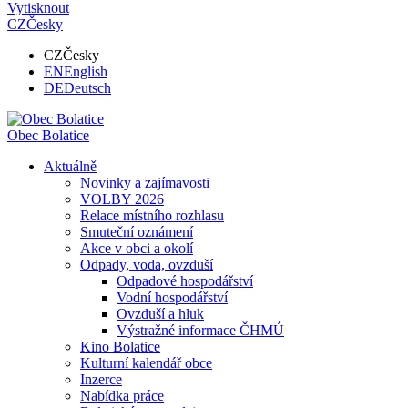
Vytisknout
CZ
Česky
CZ
Česky
EN
English
DE
Deutsch
Obec
Bolatice
Aktuálně
Novinky a zajímavosti
VOLBY 2026
Relace místního rozhlasu
Smuteční oznámení
Akce v obci a okolí
Odpady, voda, ovzduší
Odpadové hospodářství
Vodní hospodářství
Ovzduší a hluk
Výstražné informace ČHMÚ
Kino Bolatice
Kulturní kalendář obce
Inzerce
Nabídka práce