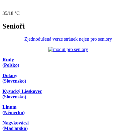
35/18 °C
Senioři
Zjednodušená verze stránek nejen pro seniory
Rudy
(Polsko)
Dolany
(Slovensko)
Kysucký Lieskovec
(Slovensko)
Linum
(Německo)
Nagykovácsi
(Maďarsko)