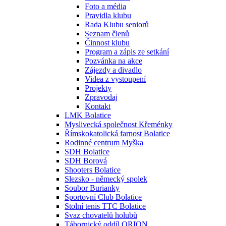
Foto a média
Pravidla klubu
Rada Klubu seniorů
Seznam členů
Činnost klubu
Program a zápis ze setkání
Pozvánka na akce
Zájezdy a divadlo
Videa z vystoupení
Projekty
Zpravodaj
Kontakt
LMK Bolatice
Myslivecká společnost Křeménky
Římskokatolická farnost Bolatice
Rodinné centrum Myška
SDH Bolatice
SDH Borová
Shooters Bolatice
Slezsko - německý spolek
Soubor Burianky
Sportovní Club Bolatice
Stolní tenis TTC Bolatice
Svaz chovatelů holubů
Tábornický oddíl ORION