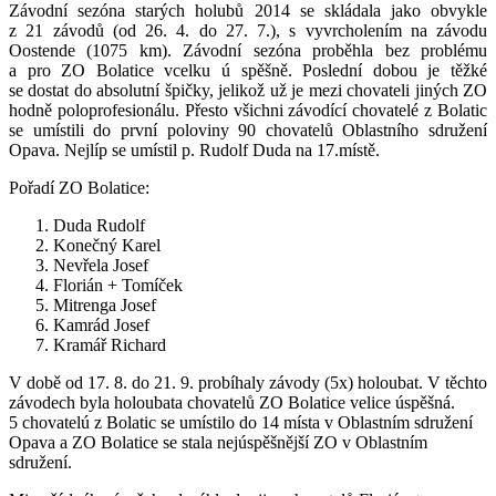
Závodní sezóna starých holubů 2014 se skládala jako obvykle
z 21 závodů (od 26. 4. do 27. 7.), s vyvrcholením na závodu
Oostende (1075 km). Závodní sezóna proběhla bez problému
a pro ZO Bolatice vcelku ú spěšně. Poslední dobou je těžké
se dostat do absolutní špičky, jelikož už je mezi chovateli jiných ZO
hodně poloprofesionálu. Přesto všichni závodící chovatelé z Bolatic
se umístili do první poloviny 90 chovatelů Oblastního sdružení
Opava. Nejlíp se umístil p. Rudolf Duda na 17.místě.
Pořadí ZO Bolatice:
Duda Rudolf
Konečný Karel
Nevřela Josef
Florián + Tomíček
Mitrenga Josef
Kamrád Josef
Kramář Richard
V době od 17. 8. do 21. 9. probíhaly závody (5x) holoubat. V těchto
závodech byla holoubata chovatelů ZO Bolatice velice úspěšná.
5 chovatelú z Bolatic se umístilo do 14 místa v Oblastním sdružení
Opava a ZO Bolatice se stala nejúspěšnější ZO v Oblastním
sdružení.