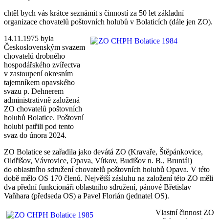
chtěl bych vás krátce seznámit s činností za 50 let základní
organizace chovatelů poštovních holubů v Bolaticích (dále jen ZO).
14.11.1975 byla
Československým svazem
chovatelů drobného
hospodářského zvířectva
v zastoupení okresním
tajemníkem opavského
svazu p. Dehnerem
administrativně založená
ZO chovatelů poštovních
holubů Bolatice. Poštovní
holubi patřili pod tento
svaz do února 2024.
ZO Bolatice se zařadila jako devátá ZO (Kravaře, Štěpánkovice,
Oldřišov, Vávrovice, Opava, Vítkov, Budišov n. B., Bruntál)
do oblastního sdružení chovatelů poštovních holubů Opava. V této
době mělo OS 170 členů. Největší zásluhu na založení této ZO měli
dva přední funkcionáři oblastního sdružení, pánové Břetislav
Vaňhara (předseda OS) a Pavel Florián (jednatel OS).
Vlastní činnost ZO