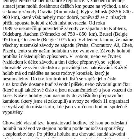
tehdejší Německé demokratické republice. Vzhledem k tehdejší
situaci jsme mohli dosáhnout delších km pouze na východ, a tak
se konaly závody Oravita (Rumunsko), Kyjev, Minsk (SSSR 800 -
900 km), které však nebyly moc dobré, poněvadž se z různých
příčin spousta holubů z těch míst nevracela. Od roku
1989 se uskutečňují pravidelně závody ze západu a to Koblenz,
Oldeburg, Aachen (Německo od 750 - 850 km), Brusel (Belgie
950 km), Oostende (Belgie 1075 km). Vzhledem k tomu, že máme
všechny tuzemské závody ze západu (Praha, Chomutov, Aš, Cheb,
Plzeň), tento směr našim holubům více vyhovuje. Závody holubů
probíhají následujícím způsobem. V sobotu, nebo ve čtvrtek
(vzhledem k délce závodu a tím i délce přepravy), se sejdou
chovatelé ve svém středisku a provádějí tzv. nakošování. Každý
holub má od mláděte na noze rodový kroužek, který je
nesnímatelný. Do tzv. kontrolních listů se zapíše jeho číslo
a na kroužek dostane buď závodní plíšek, nebo závodní gumičku
(které mají taktéž své číslo a jsou nezaměnitelné) a jsou vsazeni do
koše. Koše s holuby jsou nasunuty do zvláštního přepravního
kamionu (který jsme si zakoupili) a svozy ze všech 11 organizací
se vydávají do místa startu, kde jsou v určenou hodinu společně
vypuštěny.
Chovatelé vlastní tzv. konstatovací hodiny, jež jsou po odeslání
holubů na závod ve stejnou hodinu podle radiočasu spouštěny
a zaplombovány. Po příletu holuba mu chovatel sundá závodní