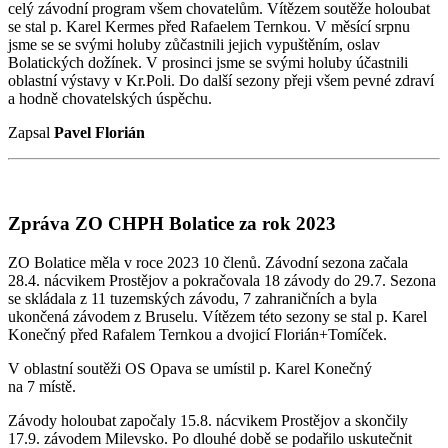
celý závodní program všem chovatelům. Vítězem soutěže holoubat
se stal p. Karel Kermes před Rafaelem Ternkou. V měsící srpnu
jsme se se svými holuby zůčastnili jejich vypuštěním, oslav
Bolatických dožínek. V prosinci jsme se svými holuby účastnili
oblastní výstavy v Kr.Poli. Do další sezony přeji všem pevné zdraví
a hodně chovatelských úspěchu.
Zapsal
Pavel Florián
Zpráva ZO CHPH Bolatice za rok 2023
ZO Bolatice měla v roce 2023 10 členů. Závodní sezona začala
28.4. nácvikem Prostějov a pokračovala 18 závody do 29.7. Sezona
se skládala z 11 tuzemských závodu, 7 zahraničních a byla
ukončená závodem z Bruselu. Vítězem této sezony se stal p. Karel
Konečný před Rafalem Ternkou a dvojicí Florián+Tomíček.
V oblastní soutěži OS Opava se umístil p. Karel Konečný
na 7 místě.
Závody holoubat započaly 15.8. nácvikem Prostějov a skončily
17.9. závodem Milevsko. Po dlouhé době se podařilo uskutečnit