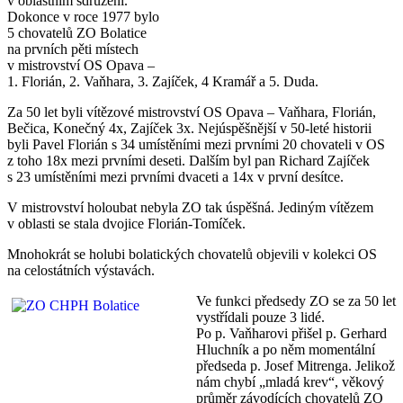
v oblastním sdružení.
Dokonce v roce 1977 bylo
5 chovatelů ZO Bolatice
na prvních pěti místech
v mistrovství OS Opava –
1. Florián, 2. Vaňhara, 3. Zajíček, 4 Kramář a 5. Duda.
Za 50 let byli vítězové mistrovství OS Opava – Vaňhara, Florián,
Bečica, Konečný 4x, Zajíček 3x. Nejúspěšnější v 50-leté historii
byli Pavel Florián s 34 umístěními mezi prvními 20 chovateli v OS
z toho 18x mezi prvními deseti. Dalším byl pan Richard Zajíček
s 23 umístěními mezi prvními dvaceti a 14x v první desítce.
V mistrovství holoubat nebyla ZO tak úspěšná. Jediným vítězem
v oblasti se stala dvojice Florián-Tomíček.
Mnohokrát se holubi bolatických chovatelů objevili v kolekci OS
na celostátních výstavách.
Ve funkci předsedy ZO se za 50 let
vystřídali pouze 3 lidé.
Po p. Vaňharovi přišel p. Gerhard
Hluchník a po něm momentální
předseda p. Josef Mitrenga. Jelikož
nám chybí „mladá krev“, věkový
průměr závodících chovatelů ZO