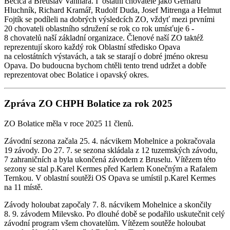
Bečica a Břetislav Vaňhara. I ostatní chovatelé jako Gerhard
Hluchník, Richard Kramář, Rudolf Duda, Josef Mitrenga a Helmut
Fojtík se podíleli na dobrých výsledcích ZO, vždyť mezi prvními
20 chovateli oblastního sdružení se rok co rok umísťuje 6 -
8 chovatelů naší základní organizace. Členové naší ZO taktéž
reprezentují skoro každý rok Oblastní středisko Opava
na celostátních výstavách, a tak se starají o dobré jméno okresu
Opava. Do budoucna bychom chtěli tento trend udržet a dobře
reprezentovat obec Bolatice i opavský okres.
Zpráva ZO CHPH Bolatice za rok 2025
ZO Bolatice měla v roce 2025 11 členů.
Závodní sezona začala 25. 4. nácvikem Mohelnice a pokračovala
19 závody. Do 27. 7. se sezona skládala z 12 tuzemských závodu,
7 zahraničních a byla ukončená závodem z Bruselu. Vítězem této
sezony se stal p.Karel Kermes před Karlem Konečným a Rafalem
Ternkou. V oblastní soutěži OS Opava se umístil p.Karel Kermes
na 11 místě.
Závody holoubat započaly 7. 8. nácvikem Mohelnice a skončily
8. 9. závodem Milevsko. Po dlouhé době se podařilo uskutečnit celý
závodní program všem chovatelům. Vítězem soutěže holoubat