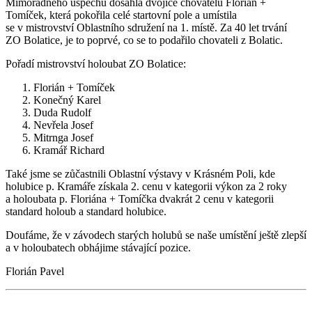
Mimořádného úspěchu dosáhla dvojice chovatelů Florián +
Tomíček, která pokořila celé startovní pole a umístila
se v mistrovství Oblastního sdružení na 1. místě. Za 40 let trvání
ZO Bolatice, je to poprvé, co se to podařilo chovateli z Bolatic.
Pořadí mistrovství holoubat ZO Bolatice:
Florián + Tomíček
Konečný Karel
Duda Rudolf
Nevřela Josef
Mitrnga Josef
Kramář Richard
Také jsme se zůčastnili Oblastní výstavy v Krásném Poli, kde
holubice p. Kramáře získala 2. cenu v kategorii výkon za 2 roky
a holoubata p. Floriána + Tomíčka dvakrát 2 cenu v kategorii
standard holoub a standard holubice.
Doufáme, že v závodech starých holubů se naše umístění ještě zlepší
a v holoubatech obhájime stávající pozice.
Florián Pavel