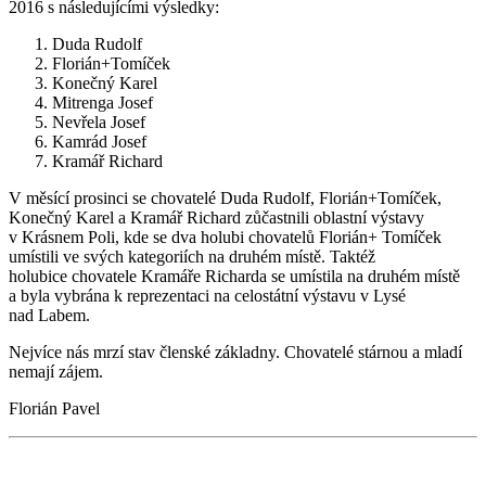
2016 s následujícími výsledky:
Duda Rudolf
Florián+Tomíček
Konečný Karel
Mitrenga Josef
Nevřela Josef
Kamrád Josef
Kramář Richard
V měsící prosinci se chovatelé Duda Rudolf, Florián+Tomíček,
Konečný Karel a Kramář Richard zůčastnili oblastní výstavy
v Krásnem Poli, kde se dva holubi chovatelů Florián+ Tomíček
umístili ve svých kategoriích na druhém místě. Taktéž
holubice chovatele Kramáře Richarda se umístila na druhém místě
a byla vybrána k reprezentaci na celostátní výstavu v Lysé
nad Labem.
Nejvíce nás mrzí stav členské základny. Chovatelé stárnou a mladí
nemají zájem.
Florián Pavel