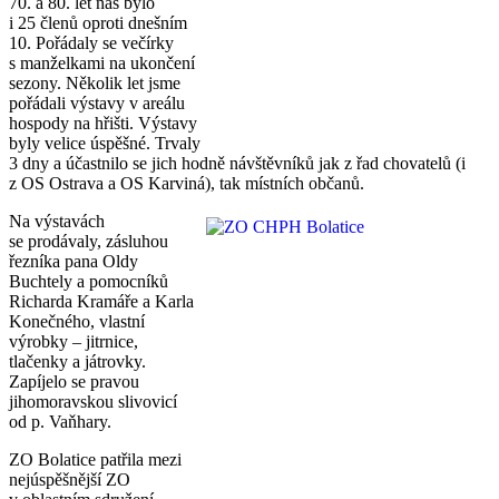
70. a 80. let nás bylo
i 25 členů oproti dnešním
10. Pořádaly se večírky
s manželkami na ukončení
sezony. Několik let jsme
pořádali výstavy v areálu
hospody na hřišti. Výstavy
byly velice úspěšné. Trvaly
3 dny a účastnilo se jich hodně návštěvníků jak z řad chovatelů (i
z OS Ostrava a OS Karviná), tak místních občanů.
Na výstavách
se prodávaly, zásluhou
řezníka pana Oldy
Buchtely a pomocníků
Richarda Kramáře a Karla
Konečného, vlastní
výrobky – jitrnice,
tlačenky a játrovky.
Zapíjelo se pravou
jihomoravskou slivovicí
od p. Vaňhary.
ZO Bolatice patřila mezi
nejúspěšnější ZO