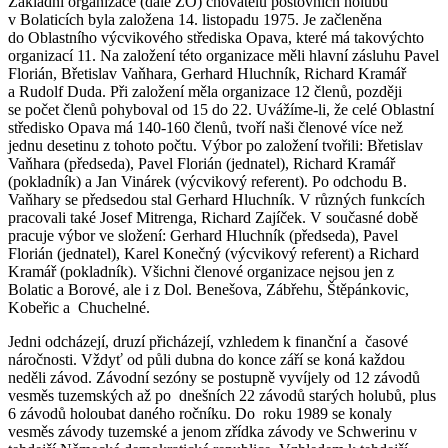
Základní organizace (dále ZO) chovatelů poštovních holubů
v Bolaticích byla založena 14. listopadu 1975. Je začleněna
do Oblastního výcvikového střediska Opava, které má takovýchto
organizací 11. Na založení této organizace měli hlavní zásluhu Pavel
Florián, Břetislav Vaňhara, Gerhard Hluchník, Richard Kramář
a Rudolf Duda. Při založení měla organizace 12 členů, později
se počet členů pohyboval od 15 do 22. Uvážíme-li, že celé Oblastní
středisko Opava má 140-160 členů, tvoří naši členové více než
jednu desetinu z tohoto počtu. Výbor po založení tvořili: Břetislav
Vaňhara (předseda), Pavel Florián (jednatel), Richard Kramář
(pokladník) a Jan Vinárek (výcvikový referent). Po odchodu B.
Vaňhary se předsedou stal Gerhard Hluchník. V různých funkcích
pracovali také Josef Mitrenga, Richard Zajíček. V současné době
pracuje výbor ve složení: Gerhard Hluchník (předseda), Pavel
Florián (jednatel), Karel Konečný (výcvikový referent) a Richard
Kramář (pokladník). Všichni členové organizace nejsou jen z
Bolatic a Borové, ale i z Dol. Benešova, Zábřehu, Štěpánkovic,
Kobeřic a Chuchelné.
Jedni odcházejí, druzí přicházejí, vzhledem k finanční a časové
náročnosti. Vždyť od půli dubna do konce září se koná každou
neděli závod. Závodní sezóny se postupně vyvíjely od 12 závodů
vesměs tuzemských až po dnešních 22 závodů starých holubů, plus
6 závodů holoubat daného ročníku. Do roku 1989 se konaly
vesměs závody tuzemské a jenom zřídka závody ve Schwerinu v