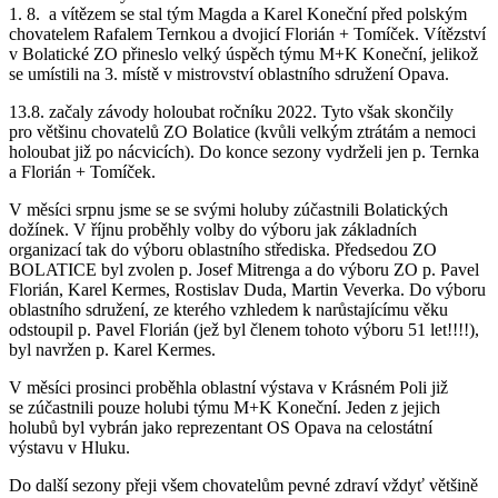
1. 8. a vítězem se stal tým Magda a Karel Koneční před polským
chovatelem Rafalem Ternkou a dvojicí Florián + Tomíček. Vítězství
v Bolatické ZO přineslo velký úspěch týmu M+K Koneční, jelikož
se umístili na 3. místě v mistrovství oblastního sdružení Opava.
13.8. začaly závody holoubat ročníku 2022. Tyto však skončily
pro většinu chovatelů ZO Bolatice (kvůli velkým ztrátám a nemoci
holoubat již po nácvicích). Do konce sezony vydrželi jen p. Ternka
a Florián + Tomíček.
V měsíci srpnu jsme se se svými holuby zúčastnili Bolatických
dožínek. V říjnu proběhly volby do výboru jak základních
organizací tak do výboru oblastního střediska. Předsedou ZO
BOLATICE byl zvolen p. Josef Mitrenga a do výboru ZO p. Pavel
Florián, Karel Kermes, Rostislav Duda, Martin Veverka. Do výboru
oblastního sdružení, ze kterého vzhledem k narůstajícímu věku
odstoupil p. Pavel Florián (jež byl členem tohoto výboru 51 let!!!!),
byl navržen p. Karel Kermes.
V měsíci prosinci proběhla oblastní výstava v Krásném Poli již
se zúčastnili pouze holubi týmu M+K Koneční. Jeden z jejich
holubů byl vybrán jako reprezentant OS Opava na celostátní
výstavu v Hluku.
Do další sezony přeji všem chovatelům pevné zdraví vždyť většině