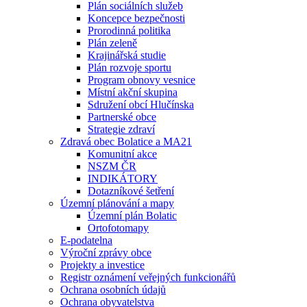
Plán sociálních služeb
Koncepce bezpečnosti
Prorodinná politika
Plán zeleně
Krajinářská studie
Plán rozvoje sportu
Program obnovy vesnice
Místní akční skupina
Sdružení obcí Hlučínska
Partnerské obce
Strategie zdraví
Zdravá obec Bolatice a MA21
Komunitní akce
NSZM ČR
INDIKÁTORY
Dotazníkové šetření
Územní plánování a mapy
Územní plán Bolatic
Ortofotomapy
E-podatelna
Výroční zprávy obce
Projekty a investice
Registr oznámení veřejných funkcionářů
Ochrana osobních údajů
Ochrana obyvatelstva