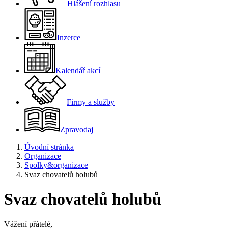
Hlášení rozhlasu
Inzerce
Kalendář akcí
Firmy a služby
Zpravodaj
Úvodní stránka
Organizace
Spolky&organizace
Svaz chovatelů holubů
Svaz chovatelů holubů
Vážení přátelé,