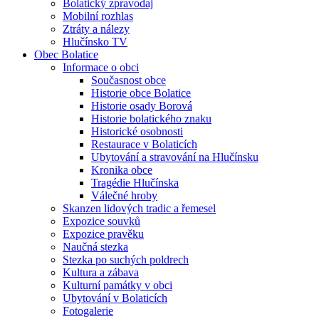
Bolatický zpravodaj
Mobilní rozhlas
Ztráty a nálezy
Hlučínsko TV
Obec Bolatice
Informace o obci
Současnost obce
Historie obce Bolatice
Historie osady Borová
Historie bolatického znaku
Historické osobnosti
Restaurace v Bolaticích
Ubytování a stravování na Hlučínsku
Kronika obce
Tragédie Hlučínska
Válečné hroby
Skanzen lidových tradic a řemesel
Expozice souvků
Expozice pravěku
Naučná stezka
Stezka po suchých poldrech
Kultura a zábava
Kulturní památky v obci
Ubytování v Bolaticích
Fotogalerie