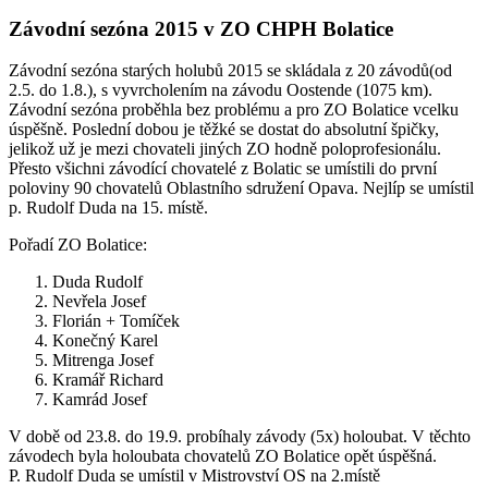
Závodní sezóna 2015 v ZO CHPH Bolatice
Závodní sezóna starých holubů 2015 se skládala z 20 závodů(od
2.5. do 1.8.), s vyvrcholením na závodu Oostende (1075 km).
Závodní sezóna proběhla bez problému a pro ZO Bolatice vcelku
úspěšně. Poslední dobou je těžké se dostat do absolutní špičky,
jelikož už je mezi chovateli jiných ZO hodně poloprofesionálu.
Přesto všichni závodící chovatelé z Bolatic se umístili do první
poloviny 90 chovatelů Oblastního sdružení Opava. Nejlíp se umístil
p. Rudolf Duda na 15. místě.
Pořadí ZO Bolatice:
Duda Rudolf
Nevřela Josef
Florián + Tomíček
Konečný Karel
Mitrenga Josef
Kramář Richard
Kamrád Josef
V době od 23.8. do 19.9. probíhaly závody (5x) holoubat. V těchto
závodech byla holoubata chovatelů ZO Bolatice opět úspěšná.
P. Rudolf Duda se umístil v Mistrovství OS na 2.místě