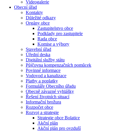
Videogalerie
Obecní úřad
Kontakty
Důležité odkazy
Orgány obce
Zastupitelstvo obce
Podklady pro zastupitele
Rada obce
Komise a výbory
Stavební úřad
Úřední deska
Digitální služby státu
Půjčovna kompenzačních pomůcek
Povinné informace
Vodovod a kanalizace
Platby a poplatky
Formuláře Obecního úřadu
Obecně závazné vyhlášky
Řešení životních situací
Informační brožura
Rozpočet obce
Rozvoj a strategie
Strategie obce Bolatice
Akční plán
Akční plán pro ovzduší