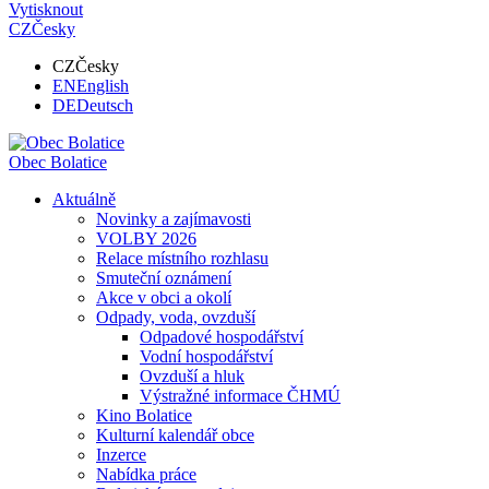
Vytisknout
CZ
Česky
CZ
Česky
EN
English
DE
Deutsch
Obec
Bolatice
Aktuálně
Novinky a zajímavosti
VOLBY 2026
Relace místního rozhlasu
Smuteční oznámení
Akce v obci a okolí
Odpady, voda, ovzduší
Odpadové hospodářství
Vodní hospodářství
Ovzduší a hluk
Výstražné informace ČHMÚ
Kino Bolatice
Kulturní kalendář obce
Inzerce
Nabídka práce