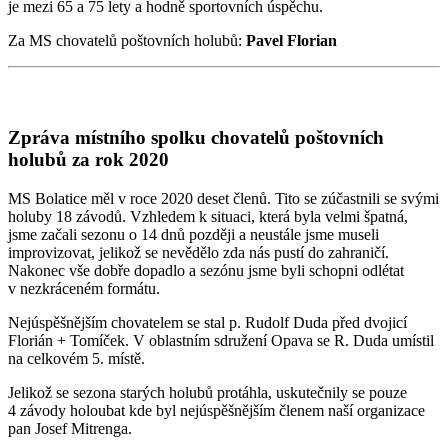
je mezi 65 a 75 lety a hodně sportovních úspěchu.
Za MS chovatelů poštovních holubů:
Pavel Florian
Zpráva místního spolku chovatelů poštovních
holubů za rok 2020
MS Bolatice měl v roce 2020 deset členů. Tito se zúčastnili se svými
holuby 18 závodů. Vzhledem k situaci, která byla velmi špatná,
jsme začali sezonu o 14 dnů později a neustále jsme museli
improvizovat, jelikož se nevědělo zda nás pustí do zahraničí.
Nakonec vše dobře dopadlo a sezónu jsme byli schopni odlétat
v nezkráceném formátu.
Nejúspěšnějším chovatelem se stal p. Rudolf Duda před dvojicí
Florián + Tomíček. V oblastním sdružení Opava se R. Duda umístil
na celkovém 5. místě.
Jelikož se sezona starých holubů protáhla, uskutečnily se pouze
4 závody holoubat kde byl nejúspěšnějším členem naší organizace
pan Josef Mitrenga.