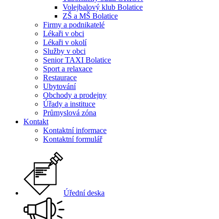
Volejbalový klub Bolatice
ZŠ a MŠ Bolatice
Firmy a podnikatelé
Lékaři v obci
Lékaři v okolí
Služby v obci
Senior TAXI Bolatice
Sport a relaxace
Restaurace
Ubytování
Obchody a prodejny
Úřady a instituce
Průmyslová zóna
Kontakt
Kontaktní informace
Kontaktní formulář
Úřední deska