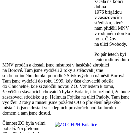
začala na konci
dubna
1976 brigádou
v zasazovacím
středisku, které
nám přidělil MNV
v rodinném domku
po p. Čížovi
na ulici Svobody.
Po pár letech byl
tento rodinný dům
MNV prodán a dostali jsme místnost v hasičské zbrojnici
na Borové. Tam jsme vydrželi 2 roky a stěhovali jsme
se do rodinného domku po rodině Slivkových na náměsti Borová.
Tam jsme vydrželi do roku 1999, kdy část chovatelů odešla
do Chuchelné, kde si založili novou ZO. Vzhledem k tomu,
že většina stávajících chovatelů byla z Bolatic, tito rozhodli, že bude
zasazovací středisko u p. Helmuta Fojtíka na ulici Padoly. Tam jsme
vydrželi 2 roky a museli jsme požádat OÚ o přidělení nějakého
místa. To jsme dostali ve sklepních prostorách pod kulturním
domem a tam jsme dosud.
Činnost ZO byla velmi
bohatá. Na přelomu