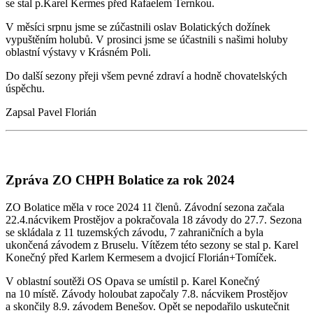
se stal p.Karel Kermes před Rafaelem Ternkou.
V měsíci srpnu jsme se zúčastnili oslav Bolatických dožínek
vypuštěním holubů. V prosinci jsme se účastnili s našimi holuby
oblastní výstavy v Krásném Poli.
Do další sezony přeji všem pevné zdraví a hodně chovatelských
úspěchu.
Zapsal Pavel Florián
Zpráva ZO CHPH Bolatice za rok 2024
ZO Bolatice měla v roce 2024 11 členů. Závodní sezona začala
22.4.nácvikem Prostějov a pokračovala 18 závody do 27.7. Sezona
se skládala z 11 tuzemských závodu, 7 zahraničních a byla
ukončená závodem z Bruselu. Vítězem této sezony se stal p. Karel
Konečný před Karlem Kermesem a dvojicí Florián+Tomíček.
V oblastní soutěži OS Opava se umístil p. Karel Konečný
na 10 místě. Závody holoubat započaly 7.8. nácvikem Prostějov
a skončily 8.9. závodem Benešov. Opět se nepodařilo uskutečnit