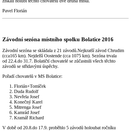
získali holubi těchto chovatelů dvě druhá místa.
Pavel Florián
Závodní sezóna místního spolku Bolatice 2016
Závodní sezóna se skládala z 21 závodů.Nejkratší závod Chrudim
(cca165 km). Nejdelší Oostende (cca 1075 km). Sezóna trvala
od 22.4.do 31.7. Bolatičtí chovatelé se zůčastnili všech těchto
závodů se střidavými úspěchy.
Pořadí chovatelů v MS Bolatice:
Florián+Tomíček
Duda Rudolf
Nevřela Josef
Konečný Karel
Mitrenga Josef
Kamrád Josef
Kramář Richard
V době od 20.8.do 17.9. proběhlo 5 závodů holoubat ročníku