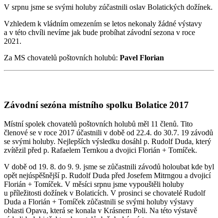
V srpnu jsme se svými holuby zúčastnili oslav Bolatických dožínek.
Vzhledem k vládním omezením se letos nekonaly žádné výstavy
a v této chvíli nevíme jak bude probíhat závodní sezona v roce
2021.
Za MS chovatelů poštovních holubů:
Pavel Florian
Závodní sezóna místního spolku Bolatice 2017
Místní spolek chovatelů poštovních holubů měl 11 členů. Tito
členové se v roce 2017 účastnili v době od 22.4. do 30.7. 19 závodů
se svými holuby. Nejlepších výsledku dosáhl p. Rudolf Duda, který
zvítězil před p. Rafaelem Ternkou a dvojici Florián + Tomíček.
V době od 19. 8. do 9. 9. jsme se zůčastnili závodů holoubat kde byl
opět nejúspěšnější p. Rudolf Duda před Josefem Mitrngou a dvojicí
Florián + Tomíček. V měsíci srpnu jsme vypouštěli holuby
u příležitosti dožínek v Bolaticích. V prosinci se chovatelé Rudolf
Duda a Florián + Tomíček zůčastnili se svými holuby výstavy
oblasti Opava, která se konala v Krásnem Poli. Na této výstavě