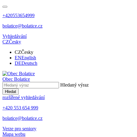
+420553654999
bolatice@bolatice.cz
Vyhledávání
CZ
Česky
CZ
Česky
EN
English
DE
Deutsch
Obec
Bolatice
Hledaný výraz
Hledat
rozšířené vyhledávání
+420 553 654 999
bolatice@bolatice.cz
Verze pro seniory
Mapa webu