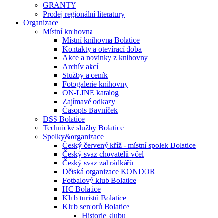
GRANTY
Prodej regionální literatury
Organizace
Místní knihovna
Místní knihovna Bolatice
Kontakty a otevírací doba
Akce a novinky z knihovny
Archív akcí
Služby a ceník
Fotogalerie knihovny
ON-LINE katalog
Zajímavé odkazy
Časopis Bavníček
DSS Bolatice
Technické služby Bolatice
Spolky&organizace
Český červený kříž - místní spolek Bolatice
Český svaz chovatelů včel
Český svaz zahrádkářů
Dětská organizace KONDOR
Fotbalový klub Bolatice
HC Bolatice
Klub turistů Bolatice
Klub seniorů Bolatice
Historie klubu