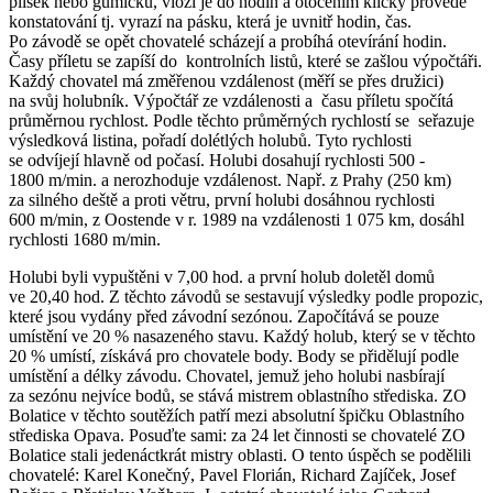
plíšek nebo gumičku, vloží je do hodin a otočením kličky provede
konstatování tj. vyrazí na pásku, která je uvnitř hodin, čas.
Po závodě se opět chovatelé scházejí a probíhá otevírání hodin.
Časy příletu se zapíší do kontrolních listů, které se zašlou výpočtáři.
Každý chovatel má změřenou vzdálenost (měří se přes družici)
na svůj holubník. Výpočtář ze vzdálenosti a času příletu spočítá
průměrnou rychlost. Podle těchto průměrných rychlostí se seřazuje
výsledková listina, pořadí dolétlých holubů. Tyto rychlosti
se odvíjejí hlavně od počasí. Holubi dosahují rychlosti 500 -
1800 m/min. a nerozhoduje vzdálenost. Např. z Prahy (250 km)
za silného deště a proti větru, první holubi dosáhnou rychlosti
600 m/min, z Oostende v r. 1989 na vzdálenosti 1 075 km, dosáhl
rychlosti 1680 m/min.
Holubi byli vypuštěni v 7,00 hod. a první holub doletěl domů
ve 20,40 hod. Z těchto závodů se sestavují výsledky podle propozic,
které jsou vydány před závodní sezónou. Započítává se pouze
umístění ve 20 % nasazeného stavu. Každý holub, který se v těchto
20 % umístí, získává pro chovatele body. Body se přidělují podle
umístění a délky závodu. Chovatel, jemuž jeho holubi nasbírají
za sezónu nejvíce bodů, se stává mistrem oblastního střediska. ZO
Bolatice v těchto soutěžích patří mezi absolutní špičku Oblastního
střediska Opava. Posuďte sami: za 24 let činnosti se chovatelé ZO
Bolatice stali jedenáctkrát mistry oblasti. O tento úspěch se podělili
chovatelé: Karel Konečný, Pavel Florián, Richard Zajíček, Josef