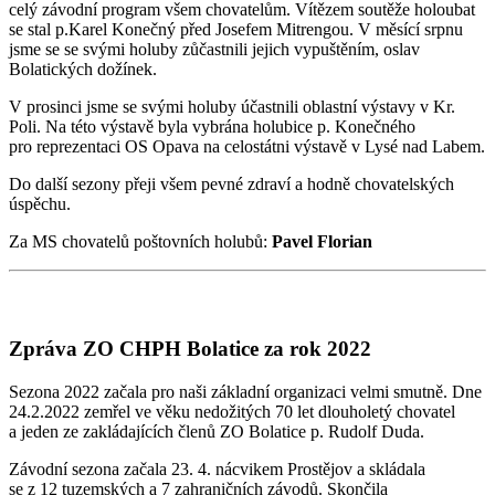
celý závodní program všem chovatelům. Vítězem soutěže holoubat
se stal p.Karel Konečný před Josefem Mitrengou. V měsící srpnu
jsme se se svými holuby zůčastnili jejich vypuštěním, oslav
Bolatických dožínek.
V prosinci jsme se svými holuby účastnili oblastní výstavy v Kr.
Poli. Na této výstavě byla vybrána holubice p. Konečného
pro reprezentaci OS Opava na celostátni výstavě v Lysé nad Labem.
Do další sezony přeji všem pevné zdraví a hodně chovatelských
úspěchu.
Za MS chovatelů poštovních holubů:
Pavel Florian
Zpráva ZO CHPH Bolatice za rok 2022
Sezona 2022 začala pro naši základní organizaci velmi smutně. Dne
24.2.2022 zemřel ve věku nedožitých 70 let dlouholetý chovatel
a jeden ze zakládajících členů ZO Bolatice p. Rudolf Duda.
Závodní sezona začala 23. 4. nácvikem Prostějov a skládala
se z 12 tuzemských a 7 zahraničních závodů. Skončila