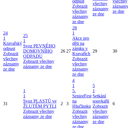
odpust
všechny
všechny
Zobrazit
záznam
záznamy
všechny
ze dne
ze dne
záznamy
ze dne
28
24
1
25
1
Akce pro
1
Kravařský
děti na
Svoz PEVNÉHO
odpust
zámku v
DOMOVNÍHO
26
27
29
30
Zobrazit
Kravařích
ODPADU
všechny
Zobrazit
Zobrazit všechny
záznamy
všechny
záznamy ze dne
ze dne
záznamy
ze dne
4
1
5
1
5.
1
1
SeniorFest
Setkání
Svoz PLASTŮ ve
na
souvkařů
31
2
3
6
ŽLUTÉM PYTLI
Hlučínsku
Zobrazit
Zobrazit všechny
Zobrazit
všechny
záznamy ze dne
všechny
záznamy
záznamy
ze dne
ze dne