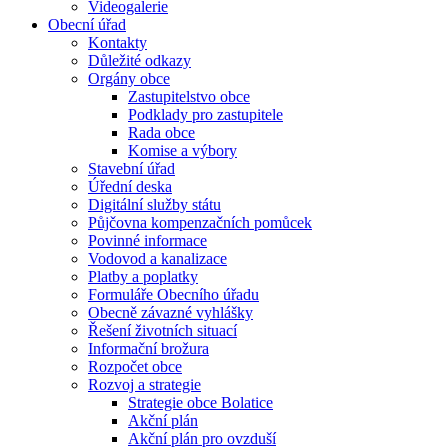
Videogalerie
Obecní úřad
Kontakty
Důležité odkazy
Orgány obce
Zastupitelstvo obce
Podklady pro zastupitele
Rada obce
Komise a výbory
Stavební úřad
Úřední deska
Digitální služby státu
Půjčovna kompenzačních pomůcek
Povinné informace
Vodovod a kanalizace
Platby a poplatky
Formuláře Obecního úřadu
Obecně závazné vyhlášky
Řešení životních situací
Informační brožura
Rozpočet obce
Rozvoj a strategie
Strategie obce Bolatice
Akční plán
Akční plán pro ovzduší