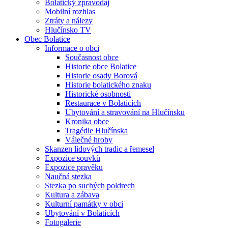
Bolatický zpravodaj
Mobilní rozhlas
Ztráty a nálezy
Hlučínsko TV
Obec Bolatice
Informace o obci
Současnost obce
Historie obce Bolatice
Historie osady Borová
Historie bolatického znaku
Historické osobnosti
Restaurace v Bolaticích
Ubytování a stravování na Hlučínsku
Kronika obce
Tragédie Hlučínska
Válečné hroby
Skanzen lidových tradic a řemesel
Expozice souvků
Expozice pravěku
Naučná stezka
Stezka po suchých poldrech
Kultura a zábava
Kulturní památky v obci
Ubytování v Bolaticích
Fotogalerie