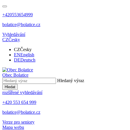
+420553654999
bolatice@bolatice.cz
Vyhledávání
CZ
Česky
CZ
Česky
EN
English
DE
Deutsch
Obec
Bolatice
Hledaný výraz
Hledat
rozšířené vyhledávání
+420 553 654 999
bolatice@bolatice.cz
Verze pro seniory
Mapa webu