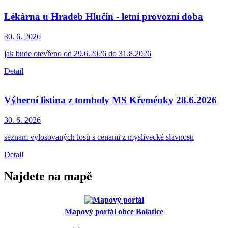
Lékárna u Hradeb Hlučín - letní provozní doba
30. 6.
2026
jak bude otevřeno od 29.6.2026 do 31.8.2026
Detail
Výherní listina z tomboly MS Křeménky 28.6.2026
30. 6.
2026
seznam vylosovaných losů s cenami z myslivecké slavnosti
Detail
Najdete na mapě
Mapový portál obce Bolatice