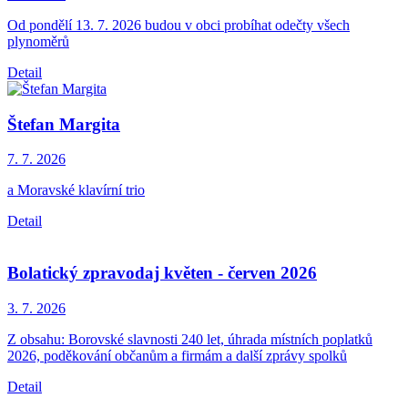
Od pondělí 13. 7. 2026 budou v obci probíhat odečty všech
plynoměrů
Detail
Štefan Margita
7. 7.
2026
a Moravské klavírní trio
Detail
Bolatický zpravodaj květen - červen 2026
3. 7.
2026
Z obsahu: Borovské slavnosti 240 let, úhrada místních poplatků
2026, poděkování občanům a firmám a další zprávy spolků
Detail