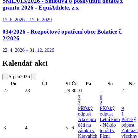
SML/013/2026 - Smlouva o poskytnutí dotace z
grantu 2026 - EquiAthlete, z.s.
15. 6.
2026
–
15. 6.
2029
034/2026 - Rozpočtové opatření obce Bolatice č.
2/2026
22. 4.
2026
–
31. 12.
2026
Kalendář akcí
Srpen
2026
Po
Út
St
Čt
Pá
So
Ne
27
28
29
30
31
1
2
7
8
2
2
Píšťský
Píšťský
9
odpust
odpust
1
Akce pro
Letní kino
Píšťský
děti na
- Někdo
odpust
3
4
5
6
zámku v
to rád v
Zobrazit
Kravařích
Plzni
všechny