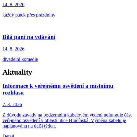
14. 8.
2026
každý pátek přes prázdniny
Bílá paní na vdávání
14. 8.
2026
divadelní komedie
Aktuality
Informace k veřejnému osvětlení a místnímu
rozhlasu
7. 8.
2026
Z důvodu závady na podzemním kabelovém vedení nefunguje část
veřejného osvětlení v oblasti ulice Hlučínská. Výměna kabelu je
naplánována na další týden.
Detail