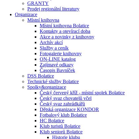
GRANTY
Prodej regionální literatury
Organizace
Místní knihovna
Místní knihovna Bolatice
Kontakty a otevírací doba
Akce a novinky z knihovny
Archív akcí
Služby a ceník
Fotogalerie knihovny
ON-LINE katalog
Zajímavé odkazy
Časopis Bavníček
DSS Bolatice
Technické služby Bolatice
Spolky&organizace
Český červený kříž - místní spolek Bolatice
Český svaz chovatelů včel
Český svaz zahrádkářů
Dětská organizace KONDOR
Fotbalový klub Bolatice
HC Bolatice
Klub turistů Bolatice
Klub seniorů Bolatice
Historie klubu