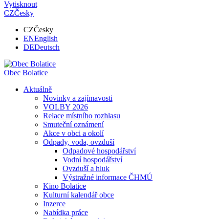
Vytisknout
CZ
Česky
CZ
Česky
EN
English
DE
Deutsch
Obec
Bolatice
Aktuálně
Novinky a zajímavosti
VOLBY 2026
Relace místního rozhlasu
Smuteční oznámení
Akce v obci a okolí
Odpady, voda, ovzduší
Odpadové hospodářství
Vodní hospodářství
Ovzduší a hluk
Výstražné informace ČHMÚ
Kino Bolatice
Kulturní kalendář obce
Inzerce
Nabídka práce