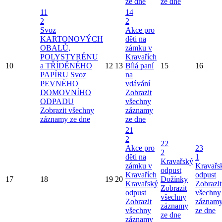
ze dne
ze dne
11
14
2
2
Svoz
Akce pro
KARTONOVÝCH
děti na
OBALŮ,
zámku v
POLYSTYRÉNU
Kravařích
10
a TŘÍDĚNÉHO
12
13
Bílá paní
15
16
PAPÍRU
Svoz
na
PEVNÉHO
vdávání
DOMOVNÍHO
Zobrazit
ODPADU
všechny
Zobrazit všechny
záznamy
záznamy ze dne
ze dne
21
2
22
Akce pro
23
2
děti na
1
Kravařský
zámku v
Kravařs
odpust
Kravařích
odpust
17
18
19
20
Dožínky
Kravařský
Zobrazit
Zobrazit
odpust
všechny
všechny
Zobrazit
záznam
záznamy
všechny
ze dne
ze dne
záznamy