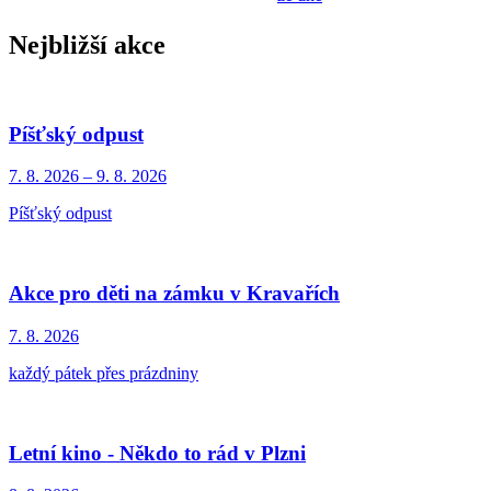
Nejbližší akce
Píšťský odpust
7. 8.
2026
–
9. 8.
2026
Píšťský odpust
Akce pro děti na zámku v Kravařích
7. 8.
2026
každý pátek přes prázdniny
Letní kino - Někdo to rád v Plzni