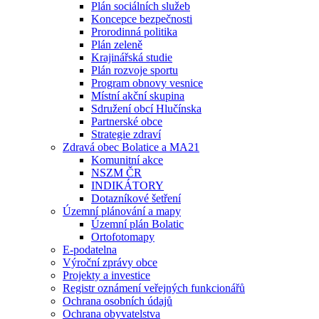
Plán sociálních služeb
Koncepce bezpečnosti
Prorodinná politika
Plán zeleně
Krajinářská studie
Plán rozvoje sportu
Program obnovy vesnice
Místní akční skupina
Sdružení obcí Hlučínska
Partnerské obce
Strategie zdraví
Zdravá obec Bolatice a MA21
Komunitní akce
NSZM ČR
INDIKÁTORY
Dotazníkové šetření
Územní plánování a mapy
Územní plán Bolatic
Ortofotomapy
E-podatelna
Výroční zprávy obce
Projekty a investice
Registr oznámení veřejných funkcionářů
Ochrana osobních údajů
Ochrana obyvatelstva