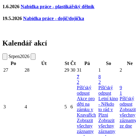
1.6.2026
Nabídka práce - plastikářský dělník
19.5.2026
Nabídka práce - dojič/dojička
Kalendář akcí
Srpen
2026
Po
Út
St
Čt
Pá
So
Ne
27
28
29
30
31
1
2
7
8
2
2
Píšťský
Píšťský
9
odpust
odpust
1
Akce pro
Letní kino
Píšťský
děti na
- Někdo
odpust
3
4
5
6
zámku v
to rád v
Zobrazit
Kravařích
Plzni
všechny
Zobrazit
Zobrazit
záznam
všechny
všechny
ze dne
záznamy
záznamy