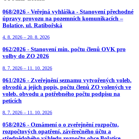
068/2026 - Veřejná vyhláška - Stanovení přechodné
úpravy provozu na pozemních komunikacích –
Bolatice, ul. Ratibořská
4. 8.
2026
–
20. 8.
2026
062/2026 - Stanovení min. počtu členů OVK pro
volby do ZO 2026
8. 7.
2026
–
11. 10.
2026
061/2026 - Zveřejnění seznamu vytvořených voleb.
obvodů a jejich popis, počtu členů ZO volených ve
voleb. obvodu a potřebného počtu podpisu na
peticích
8. 7.
2026
–
11. 10.
2026
058/2026 - Oznámení o o zveřejnění rozpočtu,
rozpočtových opatření, závěrečného účtu a
střednědobého výhledu rozpočtu obce Bolatice