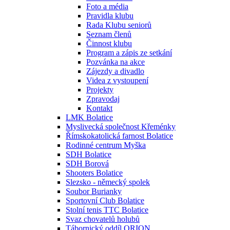
Foto a média
Pravidla klubu
Rada Klubu seniorů
Seznam členů
Činnost klubu
Program a zápis ze setkání
Pozvánka na akce
Zájezdy a divadlo
Videa z vystoupení
Projekty
Zpravodaj
Kontakt
LMK Bolatice
Myslivecká společnost Křeménky
Římskokatolická farnost Bolatice
Rodinné centrum Myška
SDH Bolatice
SDH Borová
Shooters Bolatice
Slezsko - německý spolek
Soubor Burianky
Sportovní Club Bolatice
Stolní tenis TTC Bolatice
Svaz chovatelů holubů
Tábornický oddíl ORION