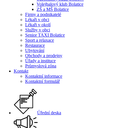
Volejbalový klub Bolatice
ZŠ a MŠ Bolatice
Firmy a podnikatelé
Lékaři v obci
Lékaři v okolí
Služby v obci
Senior TAXI Bolatice
Sport a relaxace
Restaurace
Ubytování
Obchody a prodejny
Úřady a instituce
Průmyslová zóna
Kontakt
Kontaktní informace
Kontaktní formulář
Úřední deska