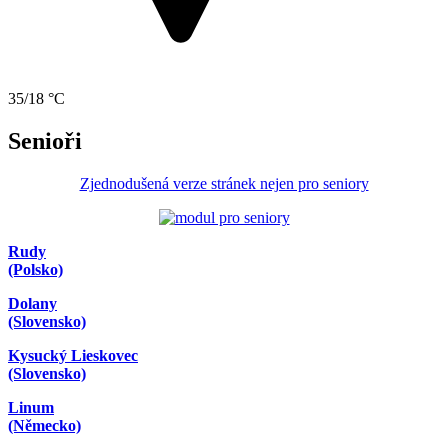
35/18 °C
Senioři
Zjednodušená verze stránek nejen pro seniory
Rudy
(Polsko)
Dolany
(Slovensko)
Kysucký Lieskovec
(Slovensko)
Linum
(Německo)