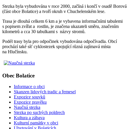
Stezka byla vybudována v roce 2000, začíná i končí v osadě Borová
(část obce Bolatice) a tvoří okruh v Chuchelenském lese.
Trasa je dlouhá celkem 6 km a je vybavena informačními tabulemi
s popisem zvířat a rostlin, je značena ukazateli směru, značením
kilometrů a cca 30 tabulkami s názvy stromů.
Podél trasy byla pro odpočinek vybudována odpočívadla. Obcí
prochází také síť cyklostezek spojující různá zajímavá místa
na Hlučínsku.
Obec Bolatice
Informace o obci
Skanzen lidových tradic a řemesel
Expozice souvků
Expozice pravěku
Naučná stezka
Stezka po suchých poldrech
Kultura a zábava
Kulturní památky v obci
Ubytování v Bolaticích