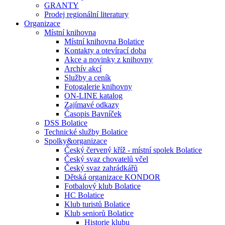
GRANTY
Prodej regionální literatury
Organizace
Místní knihovna
Místní knihovna Bolatice
Kontakty a otevírací doba
Akce a novinky z knihovny
Archív akcí
Služby a ceník
Fotogalerie knihovny
ON-LINE katalog
Zajímavé odkazy
Časopis Bavníček
DSS Bolatice
Technické služby Bolatice
Spolky&organizace
Český červený kříž - místní spolek Bolatice
Český svaz chovatelů včel
Český svaz zahrádkářů
Dětská organizace KONDOR
Fotbalový klub Bolatice
HC Bolatice
Klub turistů Bolatice
Klub seniorů Bolatice
Historie klubu