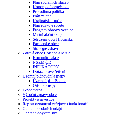
Plán sociálních služeb
Koncepce bezpečnosti
Prorodinná politika
Plán zeleně
Krajinářská studie
Plán rozvoje sportu
Program obnovy vesnice
Místní akční skupina
Sdružení obcí Hlučínska
Partnerské obce
Strategie zdraví
Zdravá obec Bolatice a MA21
Komunitní akce
NSZM ČR
INDIKÁTORY
Dotazníkové šetření
Územní plánování a mapy
Územní plán Bolatic
Ortofotomapy
E-podatelna
Výroční zprávy obce
Projekty a investice
Registr oznámení veřejných funkcionářů
Ochrana osobních údajů
Ochrana obyvatelstva