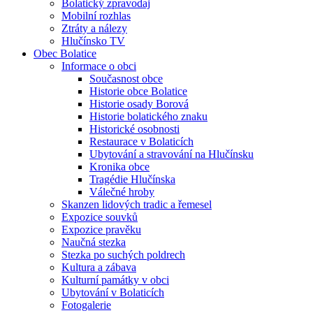
Bolatický zpravodaj
Mobilní rozhlas
Ztráty a nálezy
Hlučínsko TV
Obec Bolatice
Informace o obci
Současnost obce
Historie obce Bolatice
Historie osady Borová
Historie bolatického znaku
Historické osobnosti
Restaurace v Bolaticích
Ubytování a stravování na Hlučínsku
Kronika obce
Tragédie Hlučínska
Válečné hroby
Skanzen lidových tradic a řemesel
Expozice souvků
Expozice pravěku
Naučná stezka
Stezka po suchých poldrech
Kultura a zábava
Kulturní památky v obci
Ubytování v Bolaticích
Fotogalerie