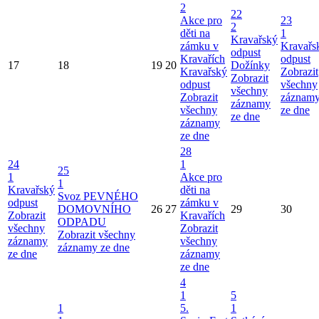
2
22
Akce pro
23
2
děti na
1
Kravařský
zámku v
Kravařs
odpust
Kravařích
odpust
17
18
19
20
Dožínky
Kravařský
Zobrazit
Zobrazit
odpust
všechny
všechny
Zobrazit
záznam
záznamy
všechny
ze dne
ze dne
záznamy
ze dne
28
24
1
25
1
Akce pro
1
Kravařský
děti na
Svoz PEVNÉHO
odpust
zámku v
DOMOVNÍHO
26
27
29
30
Zobrazit
Kravařích
ODPADU
všechny
Zobrazit
Zobrazit všechny
záznamy
všechny
záznamy ze dne
ze dne
záznamy
ze dne
4
1
5
1
5.
1