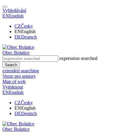
Vyhledávání
EN
English
CZ
Česky
EN
English
DE
Deutsch
Obec
Bolatice
expression searched
Search
extended searching
Verze pro seniory
Map of web
Vytisknout
EN
English
CZ
Česky
EN
English
DE
Deutsch
Obec
Bolatice