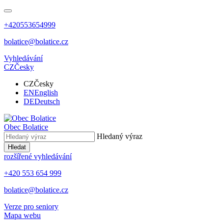
+420553654999
bolatice@bolatice.cz
Vyhledávání
CZ
Česky
CZ
Česky
EN
English
DE
Deutsch
Obec
Bolatice
Hledaný výraz
Hledat
rozšířené vyhledávání
+420 553 654 999
bolatice@bolatice.cz
Verze pro seniory
Mapa webu