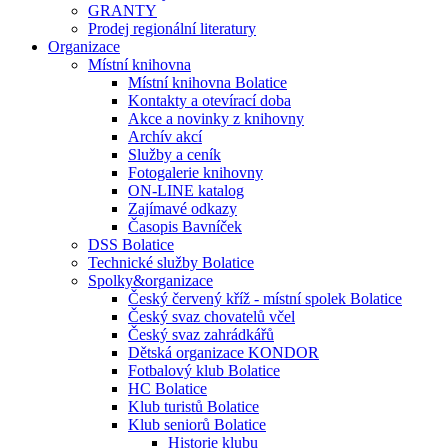
GRANTY
Prodej regionální literatury
Organizace
Místní knihovna
Místní knihovna Bolatice
Kontakty a otevírací doba
Akce a novinky z knihovny
Archív akcí
Služby a ceník
Fotogalerie knihovny
ON-LINE katalog
Zajímavé odkazy
Časopis Bavníček
DSS Bolatice
Technické služby Bolatice
Spolky&organizace
Český červený kříž - místní spolek Bolatice
Český svaz chovatelů včel
Český svaz zahrádkářů
Dětská organizace KONDOR
Fotbalový klub Bolatice
HC Bolatice
Klub turistů Bolatice
Klub seniorů Bolatice
Historie klubu