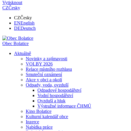
Vytisknout
CZ
Česky
CZ
Česky
EN
English
DE
Deutsch
Obec
Bolatice
Aktuálně
Novinky a zajímavosti
VOLBY 2026
Relace místního rozhlasu
Smuteční oznámení
Akce v obci a okolí
Odpady, voda, ovzduší
Odpadové hospodářství
Vodní hospodářství
Ovzduší a hluk
Výstražné informace ČHMÚ
Kino Bolatice
Kulturní kalendář obce
Inzerce
Nabídka práce