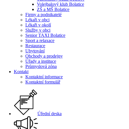
Volejbalový klub Bolatice
ZŠ a MŠ Bolatice
Firmy a podnikatelé
Lékaři v obci
Lékaři v okolí
Služby v obci
Senior TAXI Bolatice
Sport a relaxace
Restaurace
Ubytování
Obchody a prodejny
Úřady a instituce
Průmyslová zóna
Kontakt
Kontaktní informace
Kontaktní formulář
Úřední deska