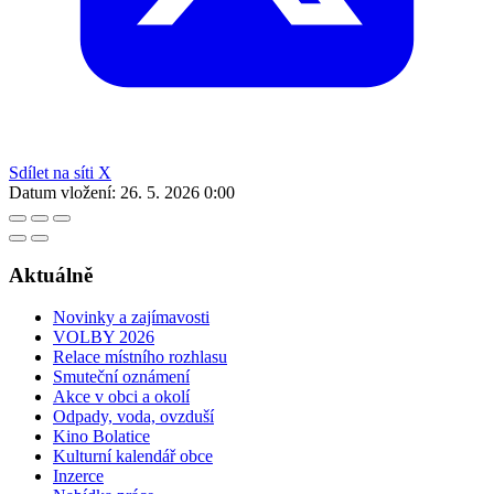
Sdílet na síti X
Datum vložení:
26. 5. 2026 0:00
Aktuálně
Novinky a zajímavosti
VOLBY 2026
Relace místního rozhlasu
Smuteční oznámení
Akce v obci a okolí
Odpady, voda, ovzduší
Kino Bolatice
Kulturní kalendář obce
Inzerce