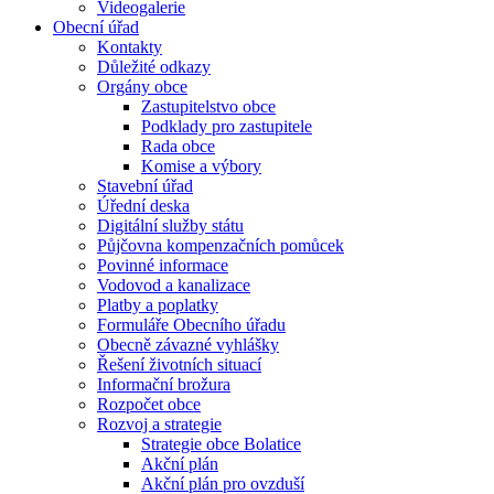
Videogalerie
Obecní úřad
Kontakty
Důležité odkazy
Orgány obce
Zastupitelstvo obce
Podklady pro zastupitele
Rada obce
Komise a výbory
Stavební úřad
Úřední deska
Digitální služby státu
Půjčovna kompenzačních pomůcek
Povinné informace
Vodovod a kanalizace
Platby a poplatky
Formuláře Obecního úřadu
Obecně závazné vyhlášky
Řešení životních situací
Informační brožura
Rozpočet obce
Rozvoj a strategie
Strategie obce Bolatice
Akční plán
Akční plán pro ovzduší