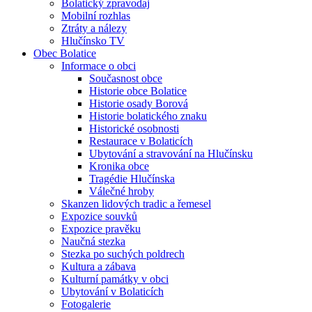
Bolatický zpravodaj
Mobilní rozhlas
Ztráty a nálezy
Hlučínsko TV
Obec Bolatice
Informace o obci
Současnost obce
Historie obce Bolatice
Historie osady Borová
Historie bolatického znaku
Historické osobnosti
Restaurace v Bolaticích
Ubytování a stravování na Hlučínsku
Kronika obce
Tragédie Hlučínska
Válečné hroby
Skanzen lidových tradic a řemesel
Expozice souvků
Expozice pravěku
Naučná stezka
Stezka po suchých poldrech
Kultura a zábava
Kulturní památky v obci
Ubytování v Bolaticích
Fotogalerie