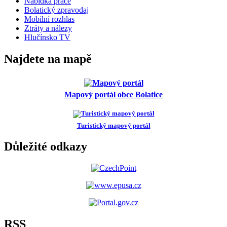
Nabídka práce
Bolatický zpravodaj
Mobilní rozhlas
Ztráty a nálezy
Hlučínsko TV
Najdete na mapě
Mapový portál obce Bolatice
Turistický mapový portál
Důležité odkazy
RSS