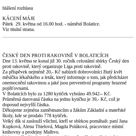
hlášení rozhlasu
KÁCENÍ MÁJE
Pátek 29. května od 16.00 hod. - náměstí Bolatice.
Viz titulní strana.
ČESKÝ DEN PROTI RAKOVINĚ V BOLATICÍCH
Dne 13. května se konal již 30. ročník celostátní sbírky Český den
proti rakovině, který organizuje Liga proti rakovině.
Za příspěvek nejméně 20,- Kč nabízeli dobrovolníci žlutý květ
měsíčku lékařského a leták, který informuje o tom, jak předcházet
onemocnění rakovinou a jaké jsou preventivní programy hrazené
pojišťovnami.
V Bolaticích bylo za 1280 kytiček vybráno 49.942-- Kč.
Průměrná darovaná částka na jednu kytičku je 39,- Kč, což je
doposud nejvyšší částka.
Děkujeme zejména zaměstnancům a žákům Základní a mateřské
školy, kde se prodalo 778 kytiček.
Velký dík si zaslouží všichni, kteří se sbírkou pomáhali: paní Jana
Kupková, Alena Thielová, Magda Poláková, pracovnice místní
knihovny a prodejny Malhvo.