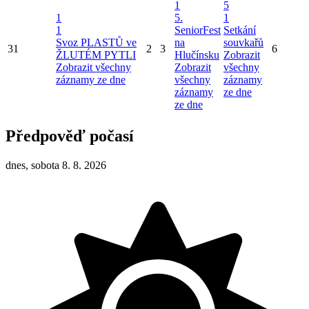
1
5
1
5.
1
1
SeniorFest
Setkání
Svoz PLASTŮ ve
na
souvkařů
31
2
3
6
ŽLUTÉM PYTLI
Hlučínsku
Zobrazit
Zobrazit všechny
Zobrazit
všechny
záznamy ze dne
všechny
záznamy
záznamy
ze dne
ze dne
Předpověď počasí
dnes, sobota 8. 8. 2026