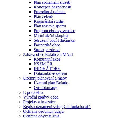
Plán sociálních služeb
Koncepce bezpečnosti
Prorodinná politika
Plán zeleně
Krajinářská studie
Plán rozvoje sportu
Program obnovy vesnice
Místní akční skupina
Sdružení obcí Hlučínska
Partnerské obce
Strategie zdraví
Zdravá obec Bolatice a MA21
Komunitní akce
NSZM ČR
INDIKÁTORY
Dotazníkové šetření
Územní plánování a mapy
Územní plán Bolatic
Ortofotomapy
E-podatelna
Výroční zprávy obce
Projekty a investice
Registr oznámení veřejných funkcionářů
Ochrana osobních údajů
Ochrana obyvatelstva