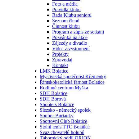
Foto a média
Pravidla klubu
Rada Klubu seniorů
Seznam členů
Činnost klubu
Program a zápis ze setkání
Pozvánka na akce
Zájezdy a divadlo
Videa z vystoupení
Projekty
Zpravodaj
Kontakt
LMK Bolatice
Myslivecká společnost Křeménky
Římskokatolická farnost Bolatice
Rodinné centrum Myška
SDH Bolatice
SDH Borová
Shooters Bolatice
Slezsko - německý spolek
Soubor Burianky
Sportovní Club Bolatice
Stolní tenis TTC Bolatice
Svaz chovatelů holubů
Tábornický oddíl ORION