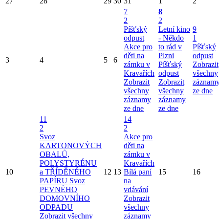
27
28
29
30
31
1
2
7
8
2
2
Píšťský
Letní kino
9
odpust
- Někdo
1
Akce pro
to rád v
Píšťský
děti na
Plzni
odpust
3
4
5
6
zámku v
Píšťský
Zobrazit
Kravařích
odpust
všechny
Zobrazit
Zobrazit
záznam
všechny
všechny
ze dne
záznamy
záznamy
ze dne
ze dne
11
14
2
2
Svoz
Akce pro
KARTONOVÝCH
děti na
OBALŮ,
zámku v
POLYSTYRÉNU
Kravařích
10
a TŘÍDĚNÉHO
12
13
Bílá paní
15
16
PAPÍRU
Svoz
na
PEVNÉHO
vdávání
DOMOVNÍHO
Zobrazit
ODPADU
všechny
Zobrazit všechny
záznamy