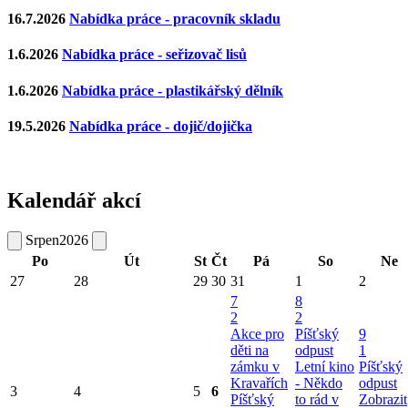
16.7.2026
Nabídka práce - pracovník skladu
1.6.2026
Nabídka práce - seřizovač lisů
1.6.2026
Nabídka práce - plastikářský dělník
19.5.2026
Nabídka práce - dojič/dojička
Kalendář akcí
Srpen
2026
Po
Út
St
Čt
Pá
So
Ne
27
28
29
30
31
1
2
7
8
2
2
Akce pro
Píšťský
9
děti na
odpust
1
zámku v
Letní kino
Píšťský
Kravařích
- Někdo
odpust
3
4
5
6
Píšťský
to rád v
Zobrazit