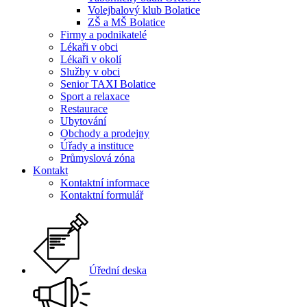
Volejbalový klub Bolatice
ZŠ a MŠ Bolatice
Firmy a podnikatelé
Lékaři v obci
Lékaři v okolí
Služby v obci
Senior TAXI Bolatice
Sport a relaxace
Restaurace
Ubytování
Obchody a prodejny
Úřady a instituce
Průmyslová zóna
Kontakt
Kontaktní informace
Kontaktní formulář
Úřední deska