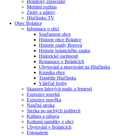
Bolatický zpravodaj
Mobilní rozhlas
Ztráty a nálezy
Hlučínsko TV
Obec Bolatice
Informace o obci
Současnost obce
Historie obce Bolatice
Historie osady Borová
Historie bolatického znaku
Historické osobnosti
Restaurace v Bolaticích
Ubytování a stravování na Hlučínsku
Kronika obce
Tragédie Hlučínska
Válečné hroby
Skanzen lidových tradic a řemesel
Expozice souvků
Expozice pravěku
Naučná stezka
Stezka po suchých poldrech
Kultura a zábava
Kulturní památky v obci
Ubytování v Bolaticích
Fotogalerie