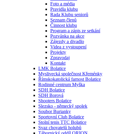
Foto a média
Pravidla klubu
Rada Klubu seniorů
Seznam členů
Činnost klubu
Program a zápis ze setkání
Pozvánka na akce
Zájezdy a divadlo
Videa z vystoupení
Projekty
Zpravodaj
Kontakt
LMK Bolatice
Myslivecká společnost Křeménky
Římskokatolická farnost Bolatice
Rodinné centrum Myška
SDH Bolatice
SDH Borová
Shooters Bolatice
Slezsko - německý spolek
Soubor Burianky
Sportovní Club Bolatice
Stolní tenis TTC Bolatice
Svaz chovatelů holubů
Tábornický oddíl ORION