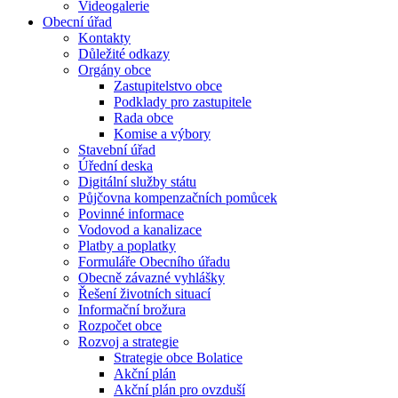
Videogalerie
Obecní úřad
Kontakty
Důležité odkazy
Orgány obce
Zastupitelstvo obce
Podklady pro zastupitele
Rada obce
Komise a výbory
Stavební úřad
Úřední deska
Digitální služby státu
Půjčovna kompenzačních pomůcek
Povinné informace
Vodovod a kanalizace
Platby a poplatky
Formuláře Obecního úřadu
Obecně závazné vyhlášky
Řešení životních situací
Informační brožura
Rozpočet obce
Rozvoj a strategie
Strategie obce Bolatice
Akční plán
Akční plán pro ovzduší