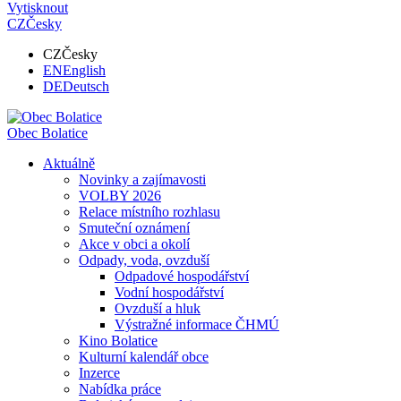
Vytisknout
CZ
Česky
CZ
Česky
EN
English
DE
Deutsch
Obec
Bolatice
Aktuálně
Novinky a zajímavosti
VOLBY 2026
Relace místního rozhlasu
Smuteční oznámení
Akce v obci a okolí
Odpady, voda, ovzduší
Odpadové hospodářství
Vodní hospodářství
Ovzduší a hluk
Výstražné informace ČHMÚ
Kino Bolatice
Kulturní kalendář obce
Inzerce
Nabídka práce