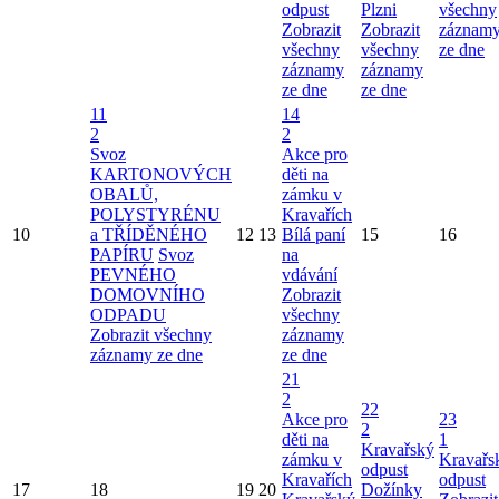
odpust
Plzni
všechny
Zobrazit
Zobrazit
záznam
všechny
všechny
ze dne
záznamy
záznamy
ze dne
ze dne
11
14
2
2
Svoz
Akce pro
KARTONOVÝCH
děti na
OBALŮ,
zámku v
POLYSTYRÉNU
Kravařích
10
a TŘÍDĚNÉHO
12
13
Bílá paní
15
16
PAPÍRU
Svoz
na
PEVNÉHO
vdávání
DOMOVNÍHO
Zobrazit
ODPADU
všechny
Zobrazit všechny
záznamy
záznamy ze dne
ze dne
21
2
22
Akce pro
23
2
děti na
1
Kravařský
zámku v
Kravařs
odpust
Kravařích
odpust
17
18
19
20
Dožínky