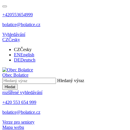
+420553654999
bolatice@bolatice.cz
Vyhledávání
CZ
Česky
CZ
Česky
EN
English
DE
Deutsch
Obec
Bolatice
Hledaný výraz
Hledat
rozšířené vyhledávání
+420 553 654 999
bolatice@bolatice.cz
Verze pro seniory
Mapa webu