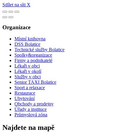
Sdílet na síti X
Organizace
Místní knihovna
DSS Bolatice
Technické služby Bolatice
Spolky&organizace
Firmy a podnikatelé
Lékaři v obci
Lékaři v okolí
Služby v obci
Senior TAXI Bolatice
Sport a relaxace
Restaurace
Ubytování
Obchody a prodejny
Úřady a instituce
Průmyslová zóna
Najdete na mapě