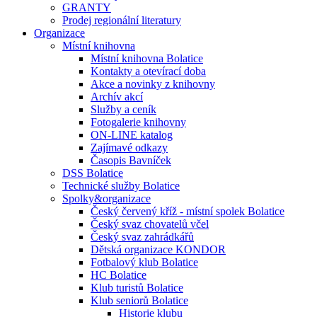
GRANTY
Prodej regionální literatury
Organizace
Místní knihovna
Místní knihovna Bolatice
Kontakty a otevírací doba
Akce a novinky z knihovny
Archív akcí
Služby a ceník
Fotogalerie knihovny
ON-LINE katalog
Zajímavé odkazy
Časopis Bavníček
DSS Bolatice
Technické služby Bolatice
Spolky&organizace
Český červený kříž - místní spolek Bolatice
Český svaz chovatelů včel
Český svaz zahrádkářů
Dětská organizace KONDOR
Fotbalový klub Bolatice
HC Bolatice
Klub turistů Bolatice
Klub seniorů Bolatice
Historie klubu