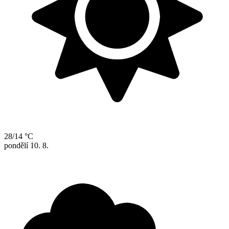
28/14 °C
pondělí
10. 8.