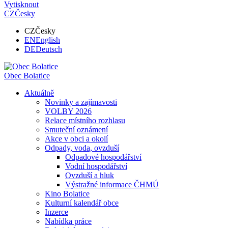
Vytisknout
CZ
Česky
CZ
Česky
EN
English
DE
Deutsch
Obec
Bolatice
Aktuálně
Novinky a zajímavosti
VOLBY 2026
Relace místního rozhlasu
Smuteční oznámení
Akce v obci a okolí
Odpady, voda, ovzduší
Odpadové hospodářství
Vodní hospodářství
Ovzduší a hluk
Výstražné informace ČHMÚ
Kino Bolatice
Kulturní kalendář obce
Inzerce
Nabídka práce