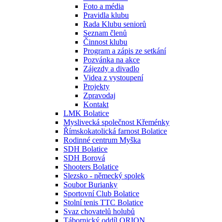
Foto a média
Pravidla klubu
Rada Klubu seniorů
Seznam členů
Činnost klubu
Program a zápis ze setkání
Pozvánka na akce
Zájezdy a divadlo
Videa z vystoupení
Projekty
Zpravodaj
Kontakt
LMK Bolatice
Myslivecká společnost Křeménky
Římskokatolická farnost Bolatice
Rodinné centrum Myška
SDH Bolatice
SDH Borová
Shooters Bolatice
Slezsko - německý spolek
Soubor Burianky
Sportovní Club Bolatice
Stolní tenis TTC Bolatice
Svaz chovatelů holubů
Tábornický oddíl ORION