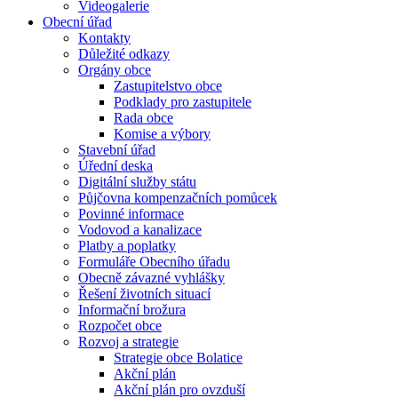
Videogalerie
Obecní úřad
Kontakty
Důležité odkazy
Orgány obce
Zastupitelstvo obce
Podklady pro zastupitele
Rada obce
Komise a výbory
Stavební úřad
Úřední deska
Digitální služby státu
Půjčovna kompenzačních pomůcek
Povinné informace
Vodovod a kanalizace
Platby a poplatky
Formuláře Obecního úřadu
Obecně závazné vyhlášky
Řešení životních situací
Informační brožura
Rozpočet obce
Rozvoj a strategie
Strategie obce Bolatice
Akční plán
Akční plán pro ovzduší