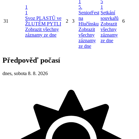
1
5
1
5.
1
1
SeniorFest
Setkání
Svoz PLASTŮ ve
na
souvkařů
31
2
3
6
ŽLUTÉM PYTLI
Hlučínsku
Zobrazit
Zobrazit všechny
Zobrazit
všechny
záznamy ze dne
všechny
záznamy
záznamy
ze dne
ze dne
Předpověď počasí
dnes, sobota 8. 8. 2026