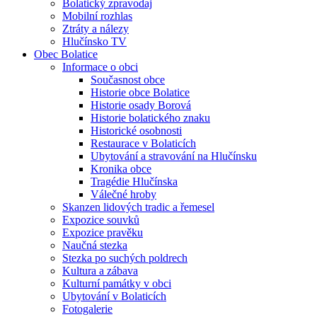
Bolatický zpravodaj
Mobilní rozhlas
Ztráty a nálezy
Hlučínsko TV
Obec Bolatice
Informace o obci
Současnost obce
Historie obce Bolatice
Historie osady Borová
Historie bolatického znaku
Historické osobnosti
Restaurace v Bolaticích
Ubytování a stravování na Hlučínsku
Kronika obce
Tragédie Hlučínska
Válečné hroby
Skanzen lidových tradic a řemesel
Expozice souvků
Expozice pravěku
Naučná stezka
Stezka po suchých poldrech
Kultura a zábava
Kulturní památky v obci
Ubytování v Bolaticích
Fotogalerie