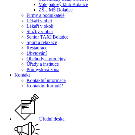
Volejbalový klub Bolatice
ZŠ a MŠ Bolatice
Firmy a podnikatelé
Lékaři v obci
Lékaři v okolí
Služby v obci
Senior TAXI Bolatice
Sport a relaxace
Restaurace
Ubytování
Obchody a prodejny
Úřady a instituce
Průmyslová zóna
Kontakt
Kontaktní informace
Kontaktní formulář
Úřední deska