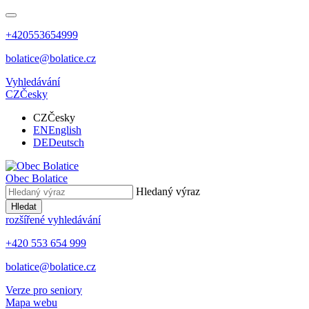
+420553654999
bolatice@bolatice.cz
Vyhledávání
CZ
Česky
CZ
Česky
EN
English
DE
Deutsch
Obec
Bolatice
Hledaný výraz
Hledat
rozšířené vyhledávání
+420 553 654 999
bolatice@bolatice.cz
Verze pro seniory
Mapa webu