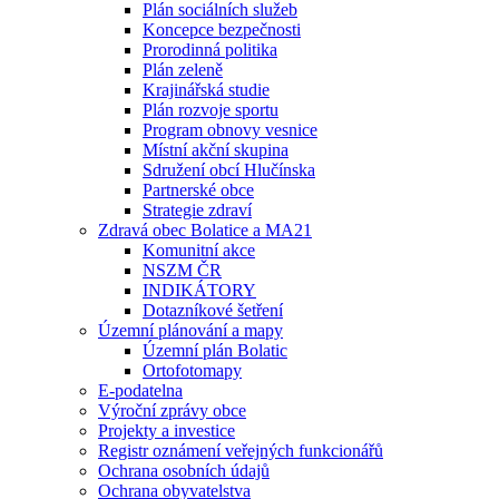
Plán sociálních služeb
Koncepce bezpečnosti
Prorodinná politika
Plán zeleně
Krajinářská studie
Plán rozvoje sportu
Program obnovy vesnice
Místní akční skupina
Sdružení obcí Hlučínska
Partnerské obce
Strategie zdraví
Zdravá obec Bolatice a MA21
Komunitní akce
NSZM ČR
INDIKÁTORY
Dotazníkové šetření
Územní plánování a mapy
Územní plán Bolatic
Ortofotomapy
E-podatelna
Výroční zprávy obce
Projekty a investice
Registr oznámení veřejných funkcionářů
Ochrana osobních údajů
Ochrana obyvatelstva