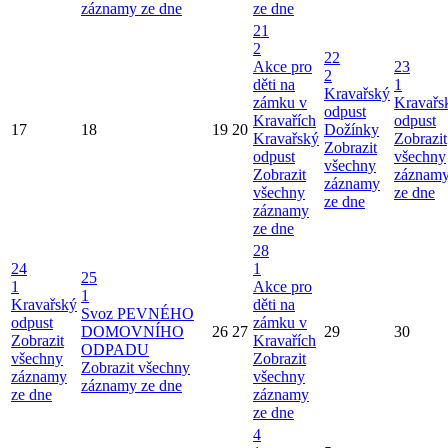
záznamy ze dne
ze dne
21
2
22
Akce pro
23
2
děti na
1
Kravařský
zámku v
Kravařs
odpust
Kravařích
odpust
17
18
19
20
Dožínky
Kravařský
Zobrazit
Zobrazit
odpust
všechny
všechny
Zobrazit
záznam
záznamy
všechny
ze dne
ze dne
záznamy
ze dne
28
24
1
25
1
Akce pro
1
Kravařský
děti na
Svoz PEVNÉHO
odpust
zámku v
DOMOVNÍHO
26
27
29
30
Zobrazit
Kravařích
ODPADU
všechny
Zobrazit
Zobrazit všechny
záznamy
všechny
záznamy ze dne
ze dne
záznamy
ze dne
4