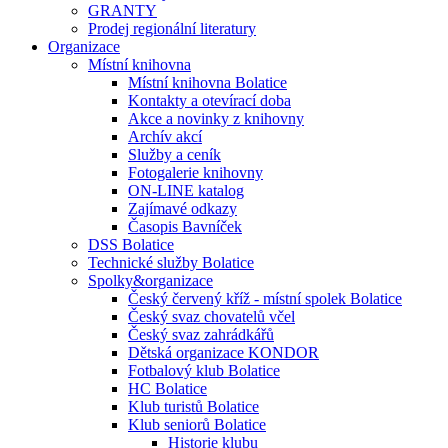
GRANTY
Prodej regionální literatury
Organizace
Místní knihovna
Místní knihovna Bolatice
Kontakty a otevírací doba
Akce a novinky z knihovny
Archív akcí
Služby a ceník
Fotogalerie knihovny
ON-LINE katalog
Zajímavé odkazy
Časopis Bavníček
DSS Bolatice
Technické služby Bolatice
Spolky&organizace
Český červený kříž - místní spolek Bolatice
Český svaz chovatelů včel
Český svaz zahrádkářů
Dětská organizace KONDOR
Fotbalový klub Bolatice
HC Bolatice
Klub turistů Bolatice
Klub seniorů Bolatice
Historie klubu