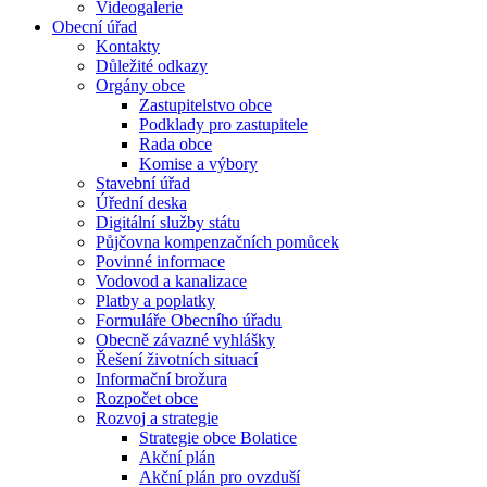
Videogalerie
Obecní úřad
Kontakty
Důležité odkazy
Orgány obce
Zastupitelstvo obce
Podklady pro zastupitele
Rada obce
Komise a výbory
Stavební úřad
Úřední deska
Digitální služby státu
Půjčovna kompenzačních pomůcek
Povinné informace
Vodovod a kanalizace
Platby a poplatky
Formuláře Obecního úřadu
Obecně závazné vyhlášky
Řešení životních situací
Informační brožura
Rozpočet obce
Rozvoj a strategie
Strategie obce Bolatice
Akční plán
Akční plán pro ovzduší