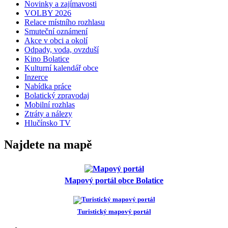
Novinky a zajímavosti
VOLBY 2026
Relace místního rozhlasu
Smuteční oznámení
Akce v obci a okolí
Odpady, voda, ovzduší
Kino Bolatice
Kulturní kalendář obce
Inzerce
Nabídka práce
Bolatický zpravodaj
Mobilní rozhlas
Ztráty a nálezy
Hlučínsko TV
Najdete na mapě
Mapový portál obce Bolatice
Turistický mapový portál