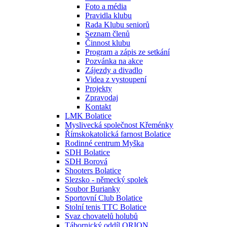
Foto a média
Pravidla klubu
Rada Klubu seniorů
Seznam členů
Činnost klubu
Program a zápis ze setkání
Pozvánka na akce
Zájezdy a divadlo
Videa z vystoupení
Projekty
Zpravodaj
Kontakt
LMK Bolatice
Myslivecká společnost Křeménky
Římskokatolická farnost Bolatice
Rodinné centrum Myška
SDH Bolatice
SDH Borová
Shooters Bolatice
Slezsko - německý spolek
Soubor Burianky
Sportovní Club Bolatice
Stolní tenis TTC Bolatice
Svaz chovatelů holubů
Tábornický oddíl ORION