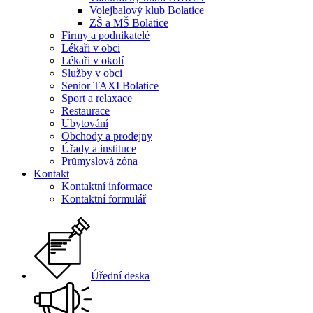
Volejbalový klub Bolatice
ZŠ a MŠ Bolatice
Firmy a podnikatelé
Lékaři v obci
Lékaři v okolí
Služby v obci
Senior TAXI Bolatice
Sport a relaxace
Restaurace
Ubytování
Obchody a prodejny
Úřady a instituce
Průmyslová zóna
Kontakt
Kontaktní informace
Kontaktní formulář
Úřední deska