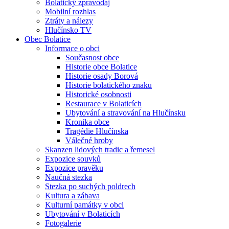
Bolatický zpravodaj
Mobilní rozhlas
Ztráty a nálezy
Hlučínsko TV
Obec Bolatice
Informace o obci
Současnost obce
Historie obce Bolatice
Historie osady Borová
Historie bolatického znaku
Historické osobnosti
Restaurace v Bolaticích
Ubytování a stravování na Hlučínsku
Kronika obce
Tragédie Hlučínska
Válečné hroby
Skanzen lidových tradic a řemesel
Expozice souvků
Expozice pravěku
Naučná stezka
Stezka po suchých poldrech
Kultura a zábava
Kulturní památky v obci
Ubytování v Bolaticích
Fotogalerie