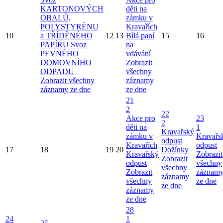
KARTONOVÝCH
děti na
OBALŮ,
zámku v
POLYSTYRÉNU
Kravařích
10
a TŘÍDĚNÉHO
12
13
Bílá paní
15
16
PAPÍRU
Svoz
na
PEVNÉHO
vdávání
DOMOVNÍHO
Zobrazit
ODPADU
všechny
Zobrazit všechny
záznamy
záznamy ze dne
ze dne
21
2
22
Akce pro
23
2
děti na
1
Kravařský
zámku v
Kravařs
odpust
Kravařích
odpust
17
18
19
20
Dožínky
Kravařský
Zobrazit
Zobrazit
odpust
všechny
všechny
Zobrazit
záznam
záznamy
všechny
ze dne
ze dne
záznamy
ze dne
28
24
1