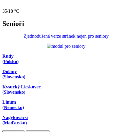
35/18 °C
Senioři
Zjednodušená verze stránek nejen pro seniory
Rudy
(Polsko)
Dolany
(Slovensko)
Kysucký Lieskovec
(Slovensko)
Linum
(Německo)
Nagykovácsi
(Maďarsko)