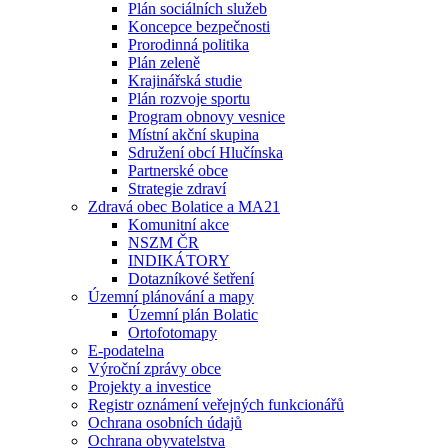
Plán sociálních služeb
Koncepce bezpečnosti
Prorodinná politika
Plán zeleně
Krajinářská studie
Plán rozvoje sportu
Program obnovy vesnice
Místní akční skupina
Sdružení obcí Hlučínska
Partnerské obce
Strategie zdraví
Zdravá obec Bolatice a MA21
Komunitní akce
NSZM ČR
INDIKÁTORY
Dotazníkové šetření
Územní plánování a mapy
Územní plán Bolatic
Ortofotomapy
E-podatelna
Výroční zprávy obce
Projekty a investice
Registr oznámení veřejných funkcionářů
Ochrana osobních údajů
Ochrana obyvatelstva