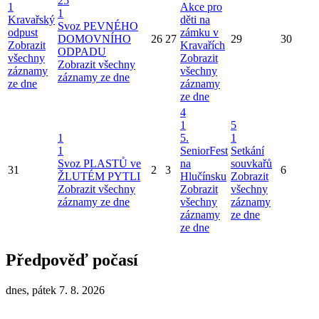
25
1
Akce pro
1
Kravařský
děti na
Svoz PEVNÉHO
odpust
zámku v
DOMOVNÍHO
26
27
29
30
Zobrazit
Kravařích
ODPADU
všechny
Zobrazit
Zobrazit všechny
záznamy
všechny
záznamy ze dne
ze dne
záznamy
ze dne
4
1
5
1
5.
1
1
SeniorFest
Setkání
Svoz PLASTŮ ve
na
souvkařů
31
2
3
6
ŽLUTÉM PYTLI
Hlučínsku
Zobrazit
Zobrazit všechny
Zobrazit
všechny
záznamy ze dne
všechny
záznamy
záznamy
ze dne
ze dne
Předpověď počasí
dnes, pátek 7. 8. 2026