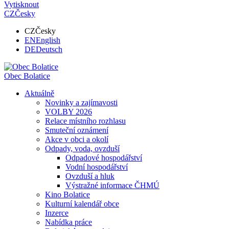
Vytisknout
CZ
Česky
CZ
Česky
EN
English
DE
Deutsch
Obec
Bolatice
Aktuálně
Novinky a zajímavosti
VOLBY 2026
Relace místního rozhlasu
Smuteční oznámení
Akce v obci a okolí
Odpady, voda, ovzduší
Odpadové hospodářství
Vodní hospodářství
Ovzduší a hluk
Výstražné informace ČHMÚ
Kino Bolatice
Kulturní kalendář obce
Inzerce
Nabídka práce