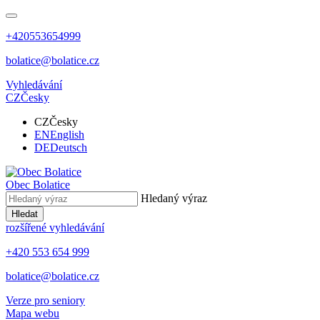
+420553654999
bolatice@bolatice.cz
Vyhledávání
CZ
Česky
CZ
Česky
EN
English
DE
Deutsch
Obec
Bolatice
Hledaný výraz
Hledat
rozšířené vyhledávání
+420 553 654 999
bolatice@bolatice.cz
Verze pro seniory
Mapa webu