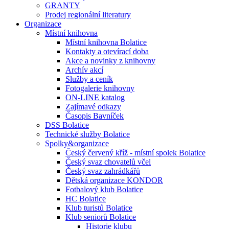
GRANTY
Prodej regionální literatury
Organizace
Místní knihovna
Místní knihovna Bolatice
Kontakty a otevírací doba
Akce a novinky z knihovny
Archív akcí
Služby a ceník
Fotogalerie knihovny
ON-LINE katalog
Zajímavé odkazy
Časopis Bavníček
DSS Bolatice
Technické služby Bolatice
Spolky&organizace
Český červený kříž - místní spolek Bolatice
Český svaz chovatelů včel
Český svaz zahrádkářů
Dětská organizace KONDOR
Fotbalový klub Bolatice
HC Bolatice
Klub turistů Bolatice
Klub seniorů Bolatice
Historie klubu