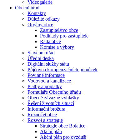
Videogalerie
Obecní úřad
Kontakty
Důležité odkazy
Orgány obce
Zastupitelstvo obce
Podklady pro zastupitele
Rada obce
Komise a výbory
Stavební úřad
Úřední deska
Digitální služby státu
Půjčovna kompenzačních pomůcek
Povinné informace
Vodovod a kanalizace
Platby a poplatky
Formuláře Obecního úřadu
Obecně závazné vyhlášky
Řešení životních situací
Informační brožura
Rozpočet obce
Rozvoj a strategie
Strategie obce Bolatice
Akční plán
Akční plán pro ovzduší