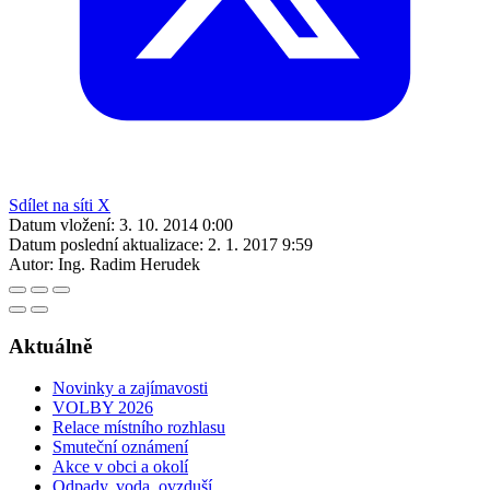
Sdílet na síti X
Datum vložení:
3. 10. 2014 0:00
Datum poslední aktualizace:
2. 1. 2017 9:59
Autor:
Ing. Radim Herudek
Aktuálně
Novinky a zajímavosti
VOLBY 2026
Relace místního rozhlasu
Smuteční oznámení
Akce v obci a okolí
Odpady, voda, ovzduší