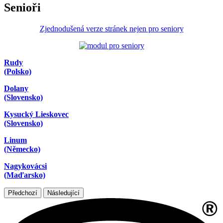
Senioři
Zjednodušená verze stránek nejen pro seniory
Rudy
(Polsko)
Dolany
(Slovensko)
Kysucký Lieskovec
(Slovensko)
Linum
(Německo)
Nagykovácsi
(Maďarsko)
Předchozí
Následující