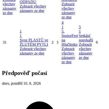
ODPADU
všechny
Zobrazit
Zobrazit všechny
záznamy
všechny
záznamy ze dne
ze dne
záznamy
ze dne
4
1
5
1
5.
1
1
SeniorFest
Setkání
Svoz PLASTŮ ve
na
souvkařů
31
2
3
6
ŽLUTÉM PYTLI
Hlučínsku
Zobrazit
Zobrazit všechny
Zobrazit
všechny
záznamy ze dne
všechny
záznamy
záznamy
ze dne
ze dne
Předpověď počasí
dnes, pondělí 10. 8. 2026