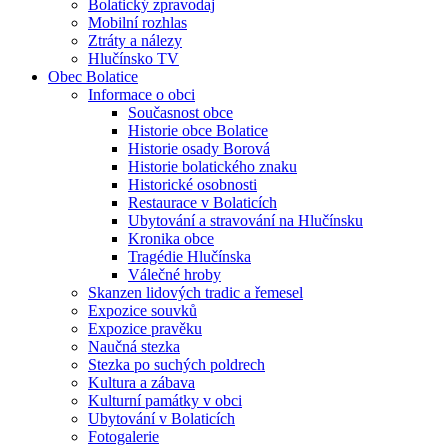
Bolatický zpravodaj
Mobilní rozhlas
Ztráty a nálezy
Hlučínsko TV
Obec Bolatice
Informace o obci
Současnost obce
Historie obce Bolatice
Historie osady Borová
Historie bolatického znaku
Historické osobnosti
Restaurace v Bolaticích
Ubytování a stravování na Hlučínsku
Kronika obce
Tragédie Hlučínska
Válečné hroby
Skanzen lidových tradic a řemesel
Expozice souvků
Expozice pravěku
Naučná stezka
Stezka po suchých poldrech
Kultura a zábava
Kulturní památky v obci
Ubytování v Bolaticích
Fotogalerie