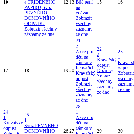
10
a TŘÍDĚNÉHO
12
13
Bílá paní
15
16
PAPÍRU
Svoz
na
PEVNÉHO
vdávání
DOMOVNÍHO
Zobrazit
ODPADU
všechny
Zobrazit všechny
záznamy
záznamy ze dne
ze dne
21
2
22
Akce pro
23
2
děti na
1
Kravařský
zámku v
Kravařs
odpust
Kravařích
odpust
17
18
19
20
Dožínky
Kravařský
Zobrazit
Zobrazit
odpust
všechny
všechny
Zobrazit
záznam
záznamy
všechny
ze dne
ze dne
záznamy
ze dne
28
24
1
25
1
Akce pro
1
Kravařský
děti na
Svoz PEVNÉHO
odpust
zámku v
DOMOVNÍHO
26
27
29
30
Zobrazit
Kravařích