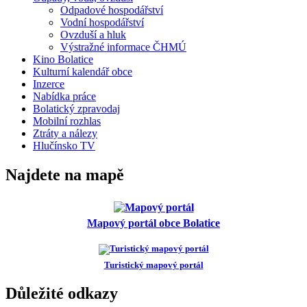
Odpadové hospodářství
Vodní hospodářství
Ovzduší a hluk
Výstražné informace ČHMÚ
Kino Bolatice
Kulturní kalendář obce
Inzerce
Nabídka práce
Bolatický zpravodaj
Mobilní rozhlas
Ztráty a nálezy
Hlučínsko TV
Najdete na mapě
Mapový portál obce Bolatice
Turistický mapový portál
Důležité odkazy