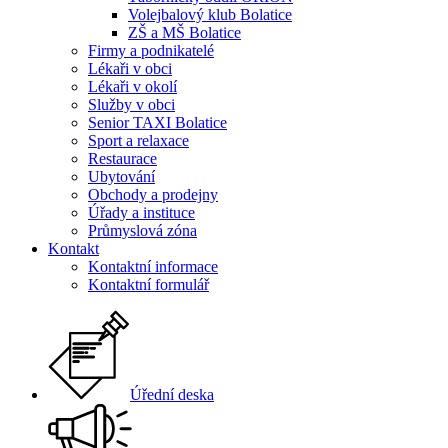
Volejbalový klub Bolatice
ZŠ a MŠ Bolatice
Firmy a podnikatelé
Lékaři v obci
Lékaři v okolí
Služby v obci
Senior TAXI Bolatice
Sport a relaxace
Restaurace
Ubytování
Obchody a prodejny
Úřady a instituce
Průmyslová zóna
Kontakt
Kontaktní informace
Kontaktní formulář
Úřední deska