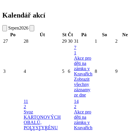
Kalendář akcí
Srpen
2026
Po
Út
St
Čt
Pá
So
Ne
27
28
29
30
31
1
2
7
1
Akce pro
děti na
zámku v
3
4
5
6
8
9
Kravařích
Zobrazit
všechny
záznamy
ze dne
11
14
2
2
Svoz
Akce pro
KARTONOVÝCH
děti na
OBALŮ,
zámku v
POLYSTYRÉNU
Kravařích