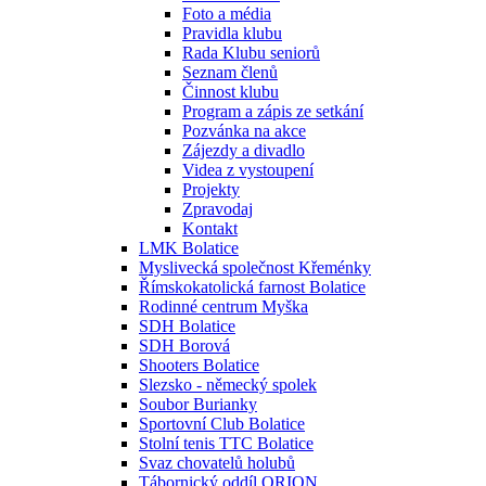
Foto a média
Pravidla klubu
Rada Klubu seniorů
Seznam členů
Činnost klubu
Program a zápis ze setkání
Pozvánka na akce
Zájezdy a divadlo
Videa z vystoupení
Projekty
Zpravodaj
Kontakt
LMK Bolatice
Myslivecká společnost Křeménky
Římskokatolická farnost Bolatice
Rodinné centrum Myška
SDH Bolatice
SDH Borová
Shooters Bolatice
Slezsko - německý spolek
Soubor Burianky
Sportovní Club Bolatice
Stolní tenis TTC Bolatice
Svaz chovatelů holubů
Tábornický oddíl ORION