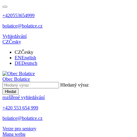
+420553654999
bolatice@bolatice.cz
Vyhledávání
CZ
Česky
CZ
Česky
EN
English
DE
Deutsch
Obec
Bolatice
Hledaný výraz
Hledat
rozšířené vyhledávání
+420 553 654 999
bolatice@bolatice.cz
Verze pro seniory
Mapa webu