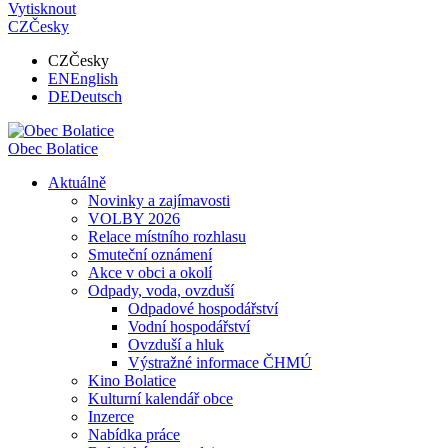
Vytisknout
CZ
Česky
CZ
Česky
EN
English
DE
Deutsch
Obec
Bolatice
Aktuálně
Novinky a zajímavosti
VOLBY 2026
Relace místního rozhlasu
Smuteční oznámení
Akce v obci a okolí
Odpady, voda, ovzduší
Odpadové hospodářství
Vodní hospodářství
Ovzduší a hluk
Výstražné informace ČHMÚ
Kino Bolatice
Kulturní kalendář obce
Inzerce
Nabídka práce