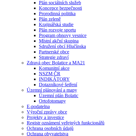
Plán sociálních služeb
Koncepce bezpečnosti
Prorodinná politika
Plán zeleně
Krajinářská studie
Plán rozvoje sportu
Program obnovy vesnice
Místní akční skupina
Sdružení obcí Hlučínska
Partnerské obce
Strategie zdraví
Zdravá obec Bolatice a MA21
Komunitní akce
NSZM ČR
INDIKÁTORY
Dotazníkové šetření
Územní plánování a mapy
Územní plán Bolatic
Ortofotomapy
E-podatelna
Výroční zprávy obce
Projekty a investice
Registr oznámení veřejných funkcionářů
Ochrana osobních údajů
Ochrana obyvatelstva