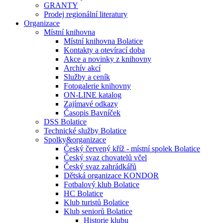
GRANTY
Prodej regionální literatury
Organizace
Místní knihovna
Místní knihovna Bolatice
Kontakty a otevírací doba
Akce a novinky z knihovny
Archív akcí
Služby a ceník
Fotogalerie knihovny
ON-LINE katalog
Zajímavé odkazy
Časopis Bavníček
DSS Bolatice
Technické služby Bolatice
Spolky&organizace
Český červený kříž - místní spolek Bolatice
Český svaz chovatelů včel
Český svaz zahrádkářů
Dětská organizace KONDOR
Fotbalový klub Bolatice
HC Bolatice
Klub turistů Bolatice
Klub seniorů Bolatice
Historie klubu