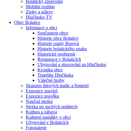
Bolatický zpravodaj
Mobilní rozhlas
Ztráty a nálezy
Hlučínsko TV
Obec Bolatice
Informace o obci
Současnost obce
Historie obce Bolatice
Historie osady Borová
Historie bolatického znaku
Historické osobnosti
Restaurace v Bolaticích
Ubytování a stravování na Hlučínsku
Kronika obce
Tragédie Hlučínska
Válečné hroby
Skanzen lidových tradic a řemesel
Expozice souvků
Expozice pravěku
Naučná stezka
Stezka po suchých poldrech
Kultura a zábava
Kulturní památky v obci
Ubytování v Bolaticích
Fotogalerie