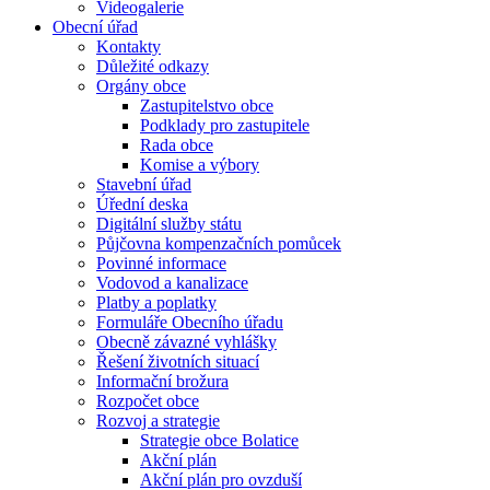
Videogalerie
Obecní úřad
Kontakty
Důležité odkazy
Orgány obce
Zastupitelstvo obce
Podklady pro zastupitele
Rada obce
Komise a výbory
Stavební úřad
Úřední deska
Digitální služby státu
Půjčovna kompenzačních pomůcek
Povinné informace
Vodovod a kanalizace
Platby a poplatky
Formuláře Obecního úřadu
Obecně závazné vyhlášky
Řešení životních situací
Informační brožura
Rozpočet obce
Rozvoj a strategie
Strategie obce Bolatice
Akční plán
Akční plán pro ovzduší