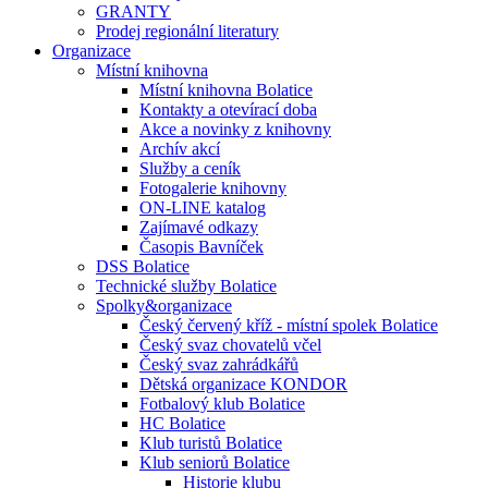
GRANTY
Prodej regionální literatury
Organizace
Místní knihovna
Místní knihovna Bolatice
Kontakty a otevírací doba
Akce a novinky z knihovny
Archív akcí
Služby a ceník
Fotogalerie knihovny
ON-LINE katalog
Zajímavé odkazy
Časopis Bavníček
DSS Bolatice
Technické služby Bolatice
Spolky&organizace
Český červený kříž - místní spolek Bolatice
Český svaz chovatelů včel
Český svaz zahrádkářů
Dětská organizace KONDOR
Fotbalový klub Bolatice
HC Bolatice
Klub turistů Bolatice
Klub seniorů Bolatice
Historie klubu