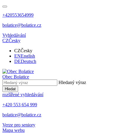
+420553654999
bolatice@bolatice.cz
Vyhledávání
CZ
Česky
CZ
Česky
EN
English
DE
Deutsch
Obec
Bolatice
Hledaný výraz
Hledat
rozšířené vyhledávání
+420 553 654 999
bolatice@bolatice.cz
Verze pro seniory
Mapa webu