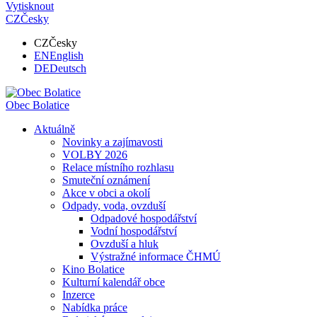
Vytisknout
CZ
Česky
CZ
Česky
EN
English
DE
Deutsch
Obec
Bolatice
Aktuálně
Novinky a zajímavosti
VOLBY 2026
Relace místního rozhlasu
Smuteční oznámení
Akce v obci a okolí
Odpady, voda, ovzduší
Odpadové hospodářství
Vodní hospodářství
Ovzduší a hluk
Výstražné informace ČHMÚ
Kino Bolatice
Kulturní kalendář obce
Inzerce
Nabídka práce