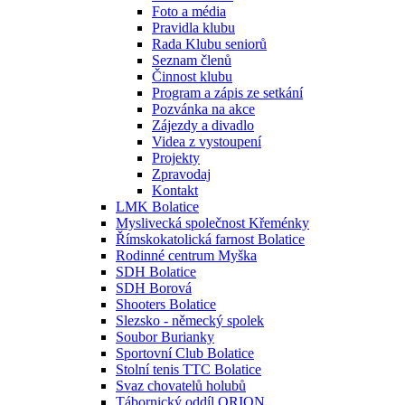
Foto a média
Pravidla klubu
Rada Klubu seniorů
Seznam členů
Činnost klubu
Program a zápis ze setkání
Pozvánka na akce
Zájezdy a divadlo
Videa z vystoupení
Projekty
Zpravodaj
Kontakt
LMK Bolatice
Myslivecká společnost Křeménky
Římskokatolická farnost Bolatice
Rodinné centrum Myška
SDH Bolatice
SDH Borová
Shooters Bolatice
Slezsko - německý spolek
Soubor Burianky
Sportovní Club Bolatice
Stolní tenis TTC Bolatice
Svaz chovatelů holubů
Tábornický oddíl ORION