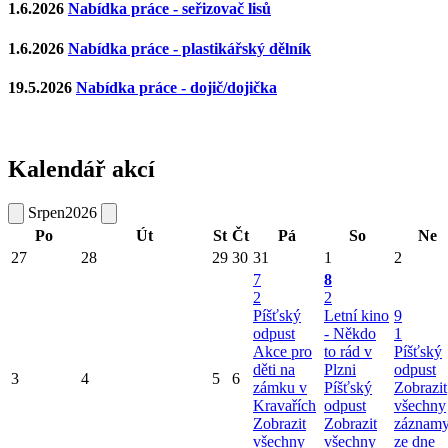
1.6.2026
Nabídka práce - seřizovač lisů
1.6.2026
Nabídka práce - plastikářský dělník
19.5.2026
Nabídka práce - dojič/dojička
Kalendář akcí
Srpen
2026
Po
Út
St
Čt
Pá
So
Ne
27
28
29
30
31
1
2
7
8
2
2
Píšťský
Letní kino
9
odpust
- Někdo
1
Akce pro
to rád v
Píšťský
děti na
Plzni
odpust
3
4
5
6
zámku v
Píšťský
Zobrazit
Kravařích
odpust
všechny
Zobrazit
Zobrazit
záznam
všechny
všechny
ze dne