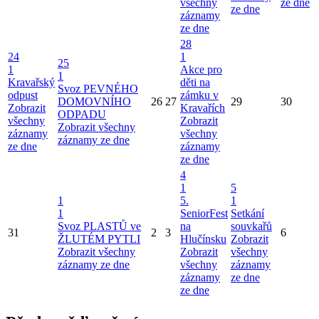
všechny
ze dne
ze dne
záznamy
ze dne
28
24
1
25
1
Akce pro
1
Kravařský
děti na
Svoz PEVNÉHO
odpust
zámku v
DOMOVNÍHO
26
27
29
30
Zobrazit
Kravařích
ODPADU
všechny
Zobrazit
Zobrazit všechny
záznamy
všechny
záznamy ze dne
ze dne
záznamy
ze dne
4
1
5
1
5.
1
1
SeniorFest
Setkání
Svoz PLASTŮ ve
na
souvkařů
31
2
3
6
ŽLUTÉM PYTLI
Hlučínsku
Zobrazit
Zobrazit všechny
Zobrazit
všechny
záznamy ze dne
všechny
záznamy
záznamy
ze dne
ze dne