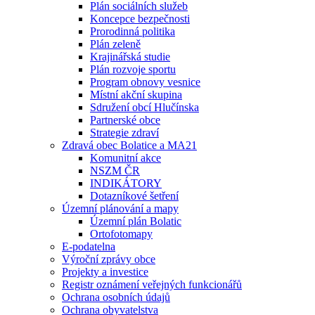
Plán sociálních služeb
Koncepce bezpečnosti
Prorodinná politika
Plán zeleně
Krajinářská studie
Plán rozvoje sportu
Program obnovy vesnice
Místní akční skupina
Sdružení obcí Hlučínska
Partnerské obce
Strategie zdraví
Zdravá obec Bolatice a MA21
Komunitní akce
NSZM ČR
INDIKÁTORY
Dotazníkové šetření
Územní plánování a mapy
Územní plán Bolatic
Ortofotomapy
E-podatelna
Výroční zprávy obce
Projekty a investice
Registr oznámení veřejných funkcionářů
Ochrana osobních údajů
Ochrana obyvatelstva