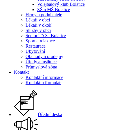
Volejbalový klub Bolatice
ZŠ a MŠ Bolatice
Firmy a podnikatelé
Lékaři v obci
Lékaři v okolí
Služby v obci
Senior TAXI Bolatice
Sport a relaxace
Restaurace
Ubytování
Obchody a prodejny
Úřady a instituce
Průmyslová zóna
Kontakt
Kontaktní informace
Kontaktní formulář
Úřední deska