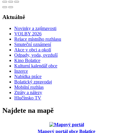
Aktuálně
Novinky a zajímavosti
VOLBY 2026
Relace místního rozhlasu
Smuteční oznámení
Akce v obci a okolí
Odpady, voda, ovzduší
Kino Bolatice
Kulturní kalendář obce
Inzerce
Nabídka práce
Bolatický zpravodaj
Mobilní rozhlas
Ztráty a nálezy
Hlučínsko TV
Najdete na mapě
Mapový portál obce Bolatice