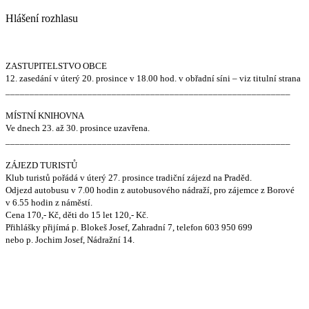
Hlášení rozhlasu
ZASTUPITELSTVO OBCE
12. zasedání v úterý 20. prosince v 18.00 hod. v obřadní síni – viz titulní strana
___________________________________________________________
MÍSTNÍ KNIHOVNA
Ve dnech 23. až 30. prosince uzavřena.
___________________________________________________________
ZÁJEZD TURISTŮ
Klub turistů pořádá v úterý 27. prosince tradiční zájezd na Praděd.
Odjezd autobusu v 7.00 hodin z autobusového nádraží, pro zájemce z Borové
v 6.55 hodin
z náměstí.
Cena 170,- Kč, děti do 15 let 120,- Kč.
Přihlášky přijímá p. Blokeš Josef, Zahradní 7, telefon 603 950 699
nebo p. Jochim Josef, Nádražní 14.