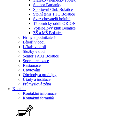
Slezsko - německý spolek
Soubor Burianky
Sportovní Club Bolatice
Stolní tenis TTC Bolatice
Svaz chovatelů holubů
Tábornický oddíl ORION
Volejbalový klub Bolatice
ZŠ a MŠ Bolatice
Firmy a podnikatelé
Lékaři v obci
Lékaři v okolí
Služby v obci
Senior TAXI Bolatice
Sport a relaxace
Restaurace
Ubytování
Obchody a prodejny
Úřady a instituce
Průmyslová zóna
Kontakt
Kontaktní informace
Kontaktní formulář