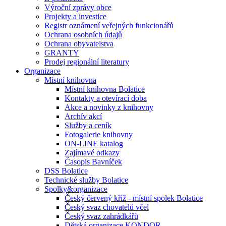
Výroční zprávy obce
Projekty a investice
Registr oznámení veřejných funkcionářů
Ochrana osobních údajů
Ochrana obyvatelstva
GRANTY
Prodej regionální literatury
Organizace
Místní knihovna
Místní knihovna Bolatice
Kontakty a otevírací doba
Akce a novinky z knihovny
Archív akcí
Služby a ceník
Fotogalerie knihovny
ON-LINE katalog
Zajímavé odkazy
Časopis Bavníček
DSS Bolatice
Technické služby Bolatice
Spolky&organizace
Český červený kříž - místní spolek Bolatice
Český svaz chovatelů včel
Český svaz zahrádkářů
Dětská organizace KONDOR