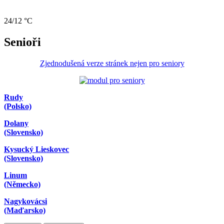
24/12 °C
Senioři
Zjednodušená verze stránek nejen pro seniory
Rudy
(Polsko)
Dolany
(Slovensko)
Kysucký Lieskovec
(Slovensko)
Linum
(Německo)
Nagykovácsi
(Maďarsko)