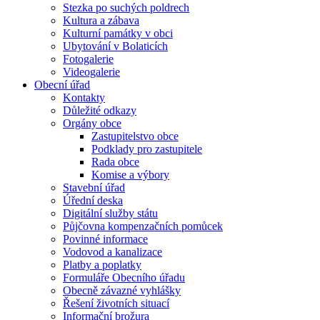
Stezka po suchých poldrech
Kultura a zábava
Kulturní památky v obci
Ubytování v Bolaticích
Fotogalerie
Videogalerie
Obecní úřad
Kontakty
Důležité odkazy
Orgány obce
Zastupitelstvo obce
Podklady pro zastupitele
Rada obce
Komise a výbory
Stavební úřad
Úřední deska
Digitální služby státu
Půjčovna kompenzačních pomůcek
Povinné informace
Vodovod a kanalizace
Platby a poplatky
Formuláře Obecního úřadu
Obecně závazné vyhlášky
Řešení životních situací
Informační brožura