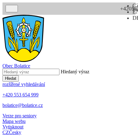
C
+42055
bo
E
D
Obec
Bolatice
Hledaný výraz
Hledat
rozšířené vyhledávání
+420 553 654 999
bolatice@bolatice.cz
Verze pro seniory
Mapa webu
Vytisknout
CZ
Česky