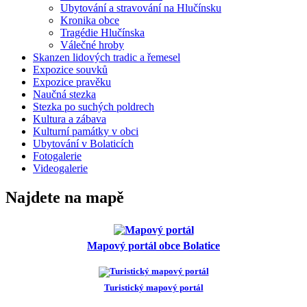
Ubytování a stravování na Hlučínsku
Kronika obce
Tragédie Hlučínska
Válečné hroby
Skanzen lidových tradic a řemesel
Expozice souvků
Expozice pravěku
Naučná stezka
Stezka po suchých poldrech
Kultura a zábava
Kulturní památky v obci
Ubytování v Bolaticích
Fotogalerie
Videogalerie
Najdete na mapě
Mapový portál obce Bolatice
Turistický mapový portál