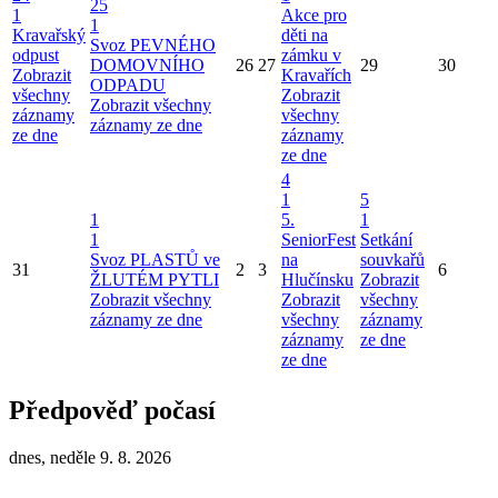
25
1
Akce pro
1
Kravařský
děti na
Svoz PEVNÉHO
odpust
zámku v
DOMOVNÍHO
26
27
29
30
Zobrazit
Kravařích
ODPADU
všechny
Zobrazit
Zobrazit všechny
záznamy
všechny
záznamy ze dne
ze dne
záznamy
ze dne
4
1
5
1
5.
1
1
SeniorFest
Setkání
Svoz PLASTŮ ve
na
souvkařů
31
2
3
6
ŽLUTÉM PYTLI
Hlučínsku
Zobrazit
Zobrazit všechny
Zobrazit
všechny
záznamy ze dne
všechny
záznamy
záznamy
ze dne
ze dne
Předpověď počasí
dnes, neděle 9. 8. 2026