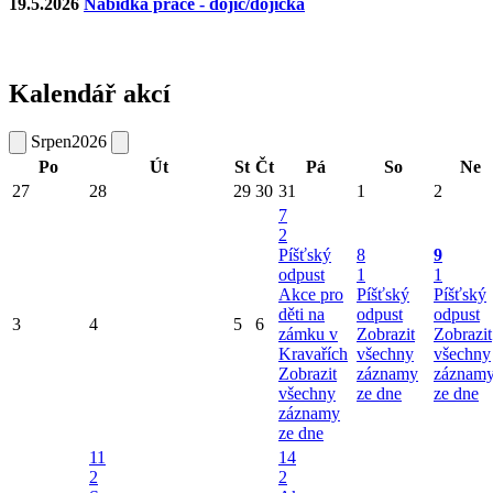
19.5.2026
Nabídka práce - dojič/dojička
Kalendář akcí
Srpen
2026
Po
Út
St
Čt
Pá
So
Ne
27
28
29
30
31
1
2
7
2
Píšťský
8
9
odpust
1
1
Akce pro
Píšťský
Píšťský
děti na
odpust
odpust
3
4
5
6
zámku v
Zobrazit
Zobrazit
Kravařích
všechny
všechny
Zobrazit
záznamy
záznam
všechny
ze dne
ze dne
záznamy
ze dne
11
14
2
2