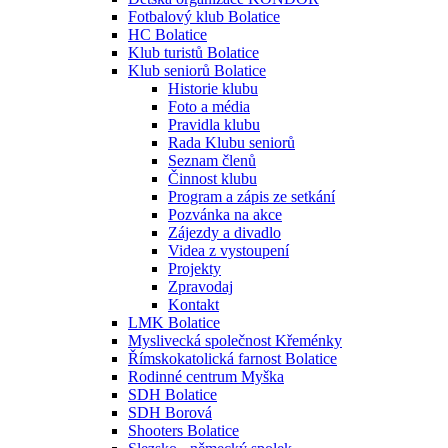
Fotbalový klub Bolatice
HC Bolatice
Klub turistů Bolatice
Klub seniorů Bolatice
Historie klubu
Foto a média
Pravidla klubu
Rada Klubu seniorů
Seznam členů
Činnost klubu
Program a zápis ze setkání
Pozvánka na akce
Zájezdy a divadlo
Videa z vystoupení
Projekty
Zpravodaj
Kontakt
LMK Bolatice
Myslivecká společnost Křeménky
Římskokatolická farnost Bolatice
Rodinné centrum Myška
SDH Bolatice
SDH Borová
Shooters Bolatice