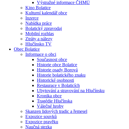
Výstražné informace ČHMÚ
Kino Bolatice
Kulturní kalendář obce
Inzerce
Nabídka práce
Bolatický zpravodaj
Mobilní rozhlas
Ztráty a nálezy
Hlučínsko TV
Obec Bolatice
Informace o obci
Současnost obce
Historie obce Bolatice
Historie osady Borová
Historie bolatického znaku
Historické osobnosti
Restaurace v Bolaticích
Ubytování a stravování na Hlučínsku
Kronika obce
Tragédie Hlučínska
Válečné hroby
Skanzen lidových tradic a řemesel
Expozice souvků
Expozice pravěku
Naučná stezka