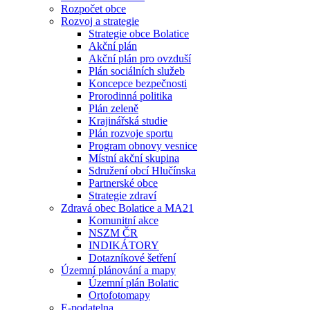
Rozpočet obce
Rozvoj a strategie
Strategie obce Bolatice
Akční plán
Akční plán pro ovzduší
Plán sociálních služeb
Koncepce bezpečnosti
Prorodinná politika
Plán zeleně
Krajinářská studie
Plán rozvoje sportu
Program obnovy vesnice
Místní akční skupina
Sdružení obcí Hlučínska
Partnerské obce
Strategie zdraví
Zdravá obec Bolatice a MA21
Komunitní akce
NSZM ČR
INDIKÁTORY
Dotazníkové šetření
Územní plánování a mapy
Územní plán Bolatic
Ortofotomapy
E-podatelna