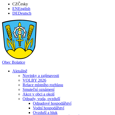
CZ
Česky
EN
English
DE
Deutsch
Obec
Bolatice
Aktuálně
Novinky a zajímavosti
VOLBY 2026
Relace místního rozhlasu
Smuteční oznámení
Akce v obci a okolí
Odpady, voda, ovzduší
Odpadové hospodářství
Vodní hospodářství
Ovzduší a hluk