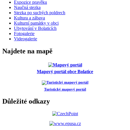
Expozice pravěku
Naučná stezka
Stezka po suchých poldrech
Kultura a zábava
Kulturní památky v obci
Ubytování v Bolaticích
Fotogalerie
Videogalerie
Najdete na mapě
Mapový portál obce Bolatice
Turistický mapový portál
Důležité odkazy