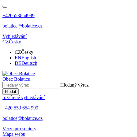
+420553654999
bolatice@bolatice.cz
Vyhledávání
CZ
Česky
CZ
Česky
EN
English
DE
Deutsch
Obec
Bolatice
Hledaný výraz
Hledat
rozšířené vyhledávání
+420 553 654 999
bolatice@bolatice.cz
Verze pro seniory
Mapa webu