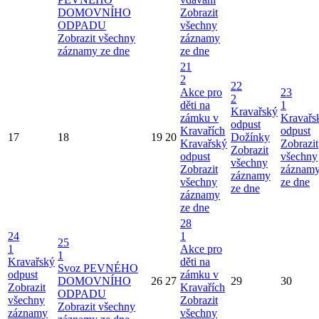
DOMOVNÍHO
Zobrazit
ODPADU
všechny
Zobrazit všechny
záznamy
záznamy ze dne
ze dne
21
2
22
Akce pro
23
2
děti na
1
Kravařský
zámku v
Kravařs
odpust
Kravařích
odpust
17
18
19
20
Dožínky
Kravařský
Zobrazit
Zobrazit
odpust
všechny
všechny
Zobrazit
záznam
záznamy
všechny
ze dne
ze dne
záznamy
ze dne
28
24
1
25
1
Akce pro
1
Kravařský
děti na
Svoz PEVNÉHO
odpust
zámku v
DOMOVNÍHO
26
27
29
30
Zobrazit
Kravařích
ODPADU
všechny
Zobrazit
Zobrazit všechny
záznamy
všechny