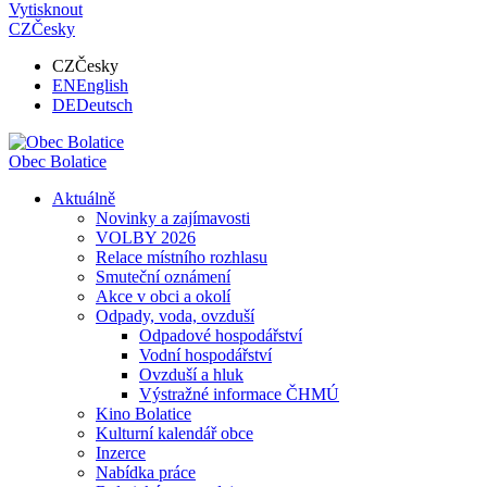
Vytisknout
CZ
Česky
CZ
Česky
EN
English
DE
Deutsch
Obec
Bolatice
Aktuálně
Novinky a zajímavosti
VOLBY 2026
Relace místního rozhlasu
Smuteční oznámení
Akce v obci a okolí
Odpady, voda, ovzduší
Odpadové hospodářství
Vodní hospodářství
Ovzduší a hluk
Výstražné informace ČHMÚ
Kino Bolatice
Kulturní kalendář obce
Inzerce
Nabídka práce