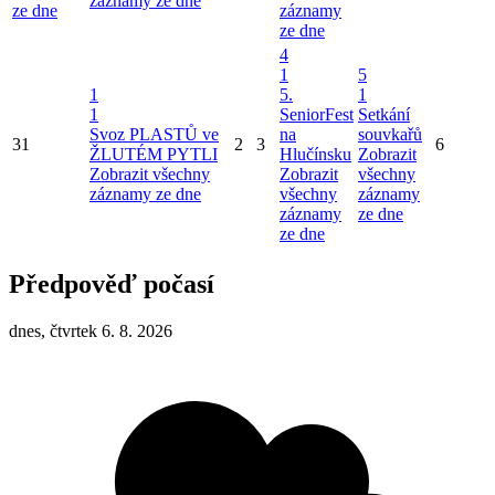
záznamy ze dne
ze dne
záznamy
ze dne
4
1
5
1
5.
1
1
SeniorFest
Setkání
Svoz PLASTŮ ve
na
souvkařů
31
2
3
6
ŽLUTÉM PYTLI
Hlučínsku
Zobrazit
Zobrazit všechny
Zobrazit
všechny
záznamy ze dne
všechny
záznamy
záznamy
ze dne
ze dne
Předpověď počasí
dnes, čtvrtek 6. 8. 2026