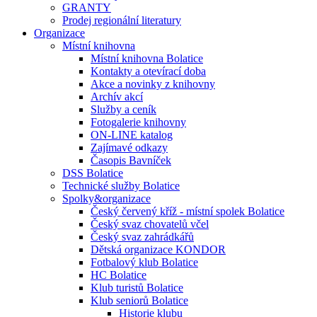
GRANTY
Prodej regionální literatury
Organizace
Místní knihovna
Místní knihovna Bolatice
Kontakty a otevírací doba
Akce a novinky z knihovny
Archív akcí
Služby a ceník
Fotogalerie knihovny
ON-LINE katalog
Zajímavé odkazy
Časopis Bavníček
DSS Bolatice
Technické služby Bolatice
Spolky&organizace
Český červený kříž - místní spolek Bolatice
Český svaz chovatelů včel
Český svaz zahrádkářů
Dětská organizace KONDOR
Fotbalový klub Bolatice
HC Bolatice
Klub turistů Bolatice
Klub seniorů Bolatice
Historie klubu