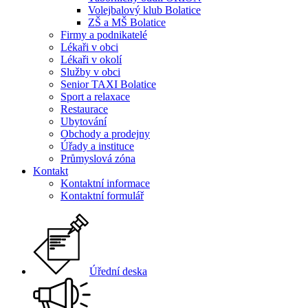
Volejbalový klub Bolatice
ZŠ a MŠ Bolatice
Firmy a podnikatelé
Lékaři v obci
Lékaři v okolí
Služby v obci
Senior TAXI Bolatice
Sport a relaxace
Restaurace
Ubytování
Obchody a prodejny
Úřady a instituce
Průmyslová zóna
Kontakt
Kontaktní informace
Kontaktní formulář
Úřední deska