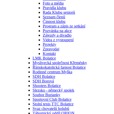
Foto a média
Pravidla klubu
Rada Klubu seniorů
Seznam členů
Činnost klubu
Program a zápis ze setkání
Pozvánka na akce
Zájezdy a divadlo
Videa z vystoupení
Projekty
Zpravodaj
Kontakt
LMK Bolatice
Myslivecká společnost Křeménky
Římskokatolická farnost Bolatice
Rodinné centrum Myška
SDH Bolatice
SDH Borová
Shooters Bolatice
Slezsko - německý spolek
Soubor Burianky
Sportovní Club Bolatice
Stolní tenis TTC Bolatice
Svaz chovatelů holubů
Tábornický oddíl ORION