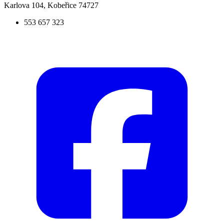
Karlova 104, Kobeřice 74727
553 657 323