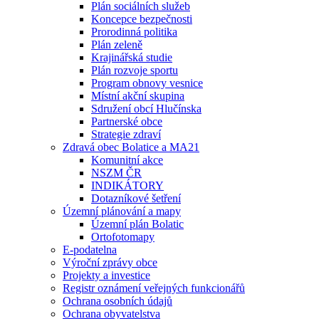
Plán sociálních služeb
Koncepce bezpečnosti
Prorodinná politika
Plán zeleně
Krajinářská studie
Plán rozvoje sportu
Program obnovy vesnice
Místní akční skupina
Sdružení obcí Hlučínska
Partnerské obce
Strategie zdraví
Zdravá obec Bolatice a MA21
Komunitní akce
NSZM ČR
INDIKÁTORY
Dotazníkové šetření
Územní plánování a mapy
Územní plán Bolatic
Ortofotomapy
E-podatelna
Výroční zprávy obce
Projekty a investice
Registr oznámení veřejných funkcionářů
Ochrana osobních údajů
Ochrana obyvatelstva