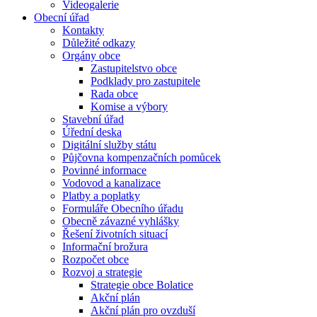
Videogalerie
Obecní úřad
Kontakty
Důležité odkazy
Orgány obce
Zastupitelstvo obce
Podklady pro zastupitele
Rada obce
Komise a výbory
Stavební úřad
Úřední deska
Digitální služby státu
Půjčovna kompenzačních pomůcek
Povinné informace
Vodovod a kanalizace
Platby a poplatky
Formuláře Obecního úřadu
Obecně závazné vyhlášky
Řešení životních situací
Informační brožura
Rozpočet obce
Rozvoj a strategie
Strategie obce Bolatice
Akční plán
Akční plán pro ovzduší