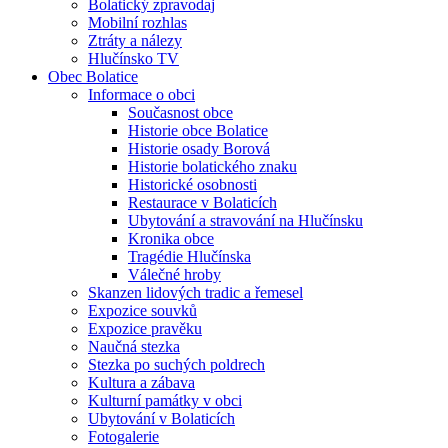
Bolatický zpravodaj
Mobilní rozhlas
Ztráty a nálezy
Hlučínsko TV
Obec Bolatice
Informace o obci
Současnost obce
Historie obce Bolatice
Historie osady Borová
Historie bolatického znaku
Historické osobnosti
Restaurace v Bolaticích
Ubytování a stravování na Hlučínsku
Kronika obce
Tragédie Hlučínska
Válečné hroby
Skanzen lidových tradic a řemesel
Expozice souvků
Expozice pravěku
Naučná stezka
Stezka po suchých poldrech
Kultura a zábava
Kulturní památky v obci
Ubytování v Bolaticích
Fotogalerie