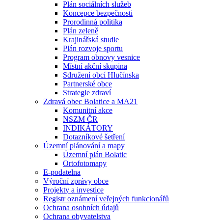
Plán sociálních služeb
Koncepce bezpečnosti
Prorodinná politika
Plán zeleně
Krajinářská studie
Plán rozvoje sportu
Program obnovy vesnice
Místní akční skupina
Sdružení obcí Hlučínska
Partnerské obce
Strategie zdraví
Zdravá obec Bolatice a MA21
Komunitní akce
NSZM ČR
INDIKÁTORY
Dotazníkové šetření
Územní plánování a mapy
Územní plán Bolatic
Ortofotomapy
E-podatelna
Výroční zprávy obce
Projekty a investice
Registr oznámení veřejných funkcionářů
Ochrana osobních údajů
Ochrana obyvatelstva