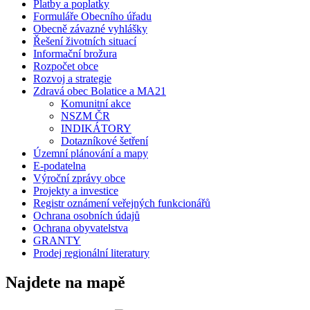
Platby a poplatky
Formuláře Obecního úřadu
Obecně závazné vyhlášky
Řešení životních situací
Informační brožura
Rozpočet obce
Rozvoj a strategie
Zdravá obec Bolatice a MA21
Komunitní akce
NSZM ČR
INDIKÁTORY
Dotazníkové šetření
Územní plánování a mapy
E-podatelna
Výroční zprávy obce
Projekty a investice
Registr oznámení veřejných funkcionářů
Ochrana osobních údajů
Ochrana obyvatelstva
GRANTY
Prodej regionální literatury
Najdete na mapě