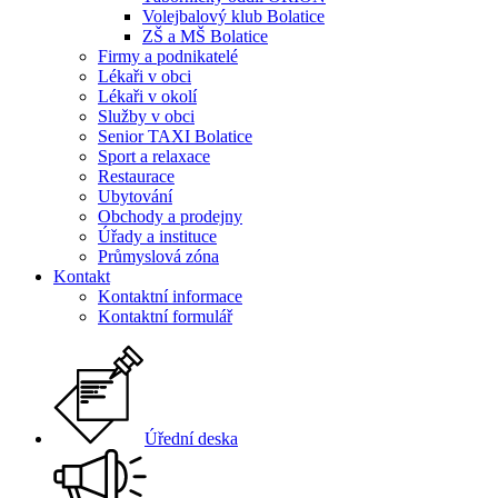
Volejbalový klub Bolatice
ZŠ a MŠ Bolatice
Firmy a podnikatelé
Lékaři v obci
Lékaři v okolí
Služby v obci
Senior TAXI Bolatice
Sport a relaxace
Restaurace
Ubytování
Obchody a prodejny
Úřady a instituce
Průmyslová zóna
Kontakt
Kontaktní informace
Kontaktní formulář
Úřední deska