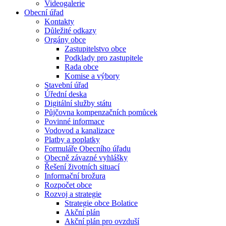
Videogalerie
Obecní úřad
Kontakty
Důležité odkazy
Orgány obce
Zastupitelstvo obce
Podklady pro zastupitele
Rada obce
Komise a výbory
Stavební úřad
Úřední deska
Digitální služby státu
Půjčovna kompenzačních pomůcek
Povinné informace
Vodovod a kanalizace
Platby a poplatky
Formuláře Obecního úřadu
Obecně závazné vyhlášky
Řešení životních situací
Informační brožura
Rozpočet obce
Rozvoj a strategie
Strategie obce Bolatice
Akční plán
Akční plán pro ovzduší