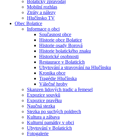
Bolatický zpravodaj
Mobilní rozhlas
Ztráty a nálezy
Hlučínsko TV
Obec Bolatice
Informace o obci
Současnost obce
Historie obce Bolatice
Historie osady Borová
Historie bolatického znaku
Historické osobnosti
Restaurace v Bolaticích
Ubytování a stravování na Hlučínsku
Kronika obce
Tragédie Hlučínska
Válečné hroby
Skanzen lidových tradic a řemesel
Expozice souvků
Expozice pravěku
Naučná stezka
Stezka po suchých poldrech
Kultura a zábava
Kulturní památky v obci
Ubytování v Bolaticích
Fotogalerie