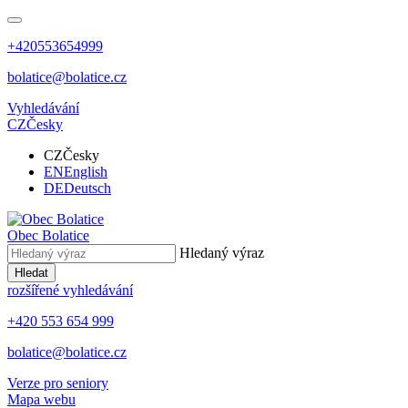
+420553654999
bolatice@bolatice.cz
Vyhledávání
CZ
Česky
CZ
Česky
EN
English
DE
Deutsch
Obec
Bolatice
Hledaný výraz
Hledat
rozšířené vyhledávání
+420 553 654 999
bolatice@bolatice.cz
Verze pro seniory
Mapa webu