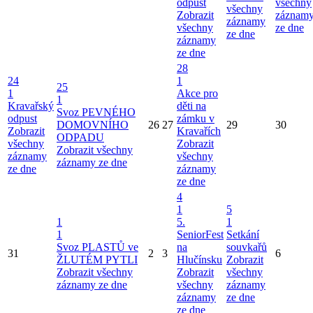
odpust
všechny
všechny
Zobrazit
záznam
záznamy
všechny
ze dne
ze dne
záznamy
ze dne
28
24
1
25
1
Akce pro
1
Kravařský
děti na
Svoz PEVNÉHO
odpust
zámku v
DOMOVNÍHO
26
27
29
30
Zobrazit
Kravařích
ODPADU
všechny
Zobrazit
Zobrazit všechny
záznamy
všechny
záznamy ze dne
ze dne
záznamy
ze dne
4
1
5
1
5.
1
1
SeniorFest
Setkání
Svoz PLASTŮ ve
na
souvkařů
31
2
3
6
ŽLUTÉM PYTLI
Hlučínsku
Zobrazit
Zobrazit všechny
Zobrazit
všechny
záznamy ze dne
všechny
záznamy
záznamy
ze dne
ze dne