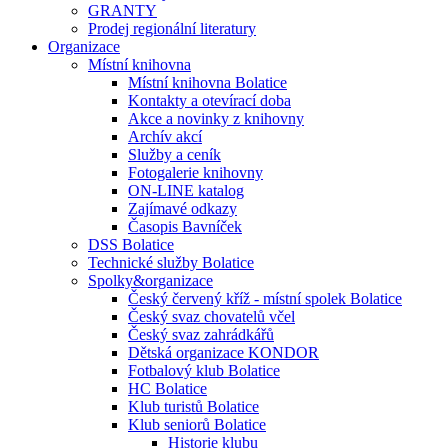
GRANTY
Prodej regionální literatury
Organizace
Místní knihovna
Místní knihovna Bolatice
Kontakty a otevírací doba
Akce a novinky z knihovny
Archív akcí
Služby a ceník
Fotogalerie knihovny
ON-LINE katalog
Zajímavé odkazy
Časopis Bavníček
DSS Bolatice
Technické služby Bolatice
Spolky&organizace
Český červený kříž - místní spolek Bolatice
Český svaz chovatelů včel
Český svaz zahrádkářů
Dětská organizace KONDOR
Fotbalový klub Bolatice
HC Bolatice
Klub turistů Bolatice
Klub seniorů Bolatice
Historie klubu