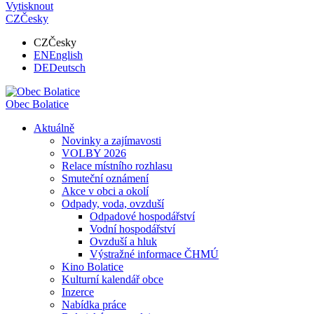
Vytisknout
CZ
Česky
CZ
Česky
EN
English
DE
Deutsch
Obec
Bolatice
Aktuálně
Novinky a zajímavosti
VOLBY 2026
Relace místního rozhlasu
Smuteční oznámení
Akce v obci a okolí
Odpady, voda, ovzduší
Odpadové hospodářství
Vodní hospodářství
Ovzduší a hluk
Výstražné informace ČHMÚ
Kino Bolatice
Kulturní kalendář obce
Inzerce
Nabídka práce