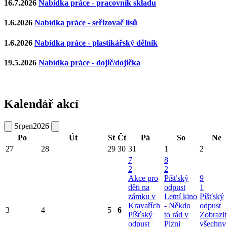
16.7.2026
Nabídka práce - pracovník skladu
1.6.2026
Nabídka práce - seřizovač lisů
1.6.2026
Nabídka práce - plastikářský dělník
19.5.2026
Nabídka práce - dojič/dojička
Kalendář akcí
Srpen
2026
Po
Út
St
Čt
Pá
So
Ne
27
28
29
30
31
1
2
7
8
2
2
Akce pro
Píšťský
9
děti na
odpust
1
zámku v
Letní kino
Píšťský
Kravařích
- Někdo
odpust
3
4
5
6
Píšťský
to rád v
Zobrazit
odpust
Plzni
všechny