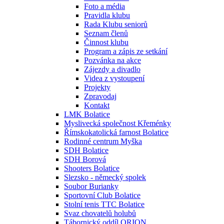
Foto a média
Pravidla klubu
Rada Klubu seniorů
Seznam členů
Činnost klubu
Program a zápis ze setkání
Pozvánka na akce
Zájezdy a divadlo
Videa z vystoupení
Projekty
Zpravodaj
Kontakt
LMK Bolatice
Myslivecká společnost Křeménky
Římskokatolická farnost Bolatice
Rodinné centrum Myška
SDH Bolatice
SDH Borová
Shooters Bolatice
Slezsko - německý spolek
Soubor Burianky
Sportovní Club Bolatice
Stolní tenis TTC Bolatice
Svaz chovatelů holubů
Tábornický oddíl ORION